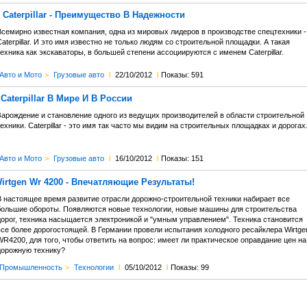
Caterpillar - Преимущество В Надежности
Всемирно известная компания, одна из мировых лидеров в производстве спецтехники -
aterpillar. И это имя известно не только людям со строительной площадки. А такая
ехника как экскаваторы, в большей степени ассоциируются с именем Caterpillar.
Авто и Мото
>
Грузовые авто
l
22/10/2012
l
Показы: 591
Caterpillar В Мире И В России
Зарождение и становление одного из ведущих производителей в области строительной
ехники. Caterpillar - это имя так часто мы видим на строительных площадках и дорогах
Авто и Мото
>
Грузовые авто
l
16/10/2012
l
Показы: 151
rtgen Wr 4200 - Впечатляющие Результаты!
В настоящее время развитие отрасли дорожно-строительной техники набирает все
большие обороты. Появляются новые технологии, новые машины для строительства
дорог, техника насыщается электроникой и "умным управлением". Техника становится
все более дорогостоящей. В Германии провели испытания холодного ресайклера Wirtge
R4200, для того, чтобы ответить на вопрос: имеет ли практическое оправдание цен на
дорожную технику?
Промышленность
>
Технологии
l
05/10/2012
l
Показы: 99