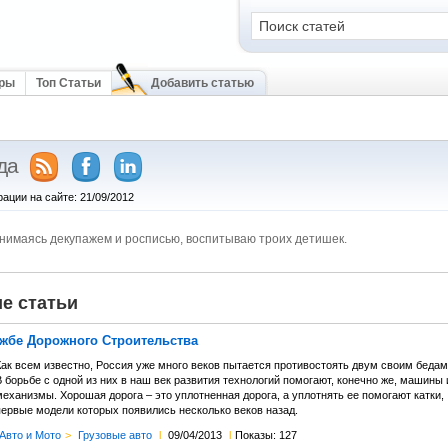
оры
Топ Статьи
Добавить статью
да
рации на сайте: 21/09/2012
нимаясь декупажем и росписью, воспитываю троих детишек.
е статьи
ужбе Дорожного Строительства
Как всем известно, Россия уже много веков пытается противостоять двум своим бедам
 борьбе с одной из них в наш век развития технологий помогают, конечно же, машины 
еханизмы. Хорошая дорога – это уплотненная дорога, а уплотнять ее помогают катки,
первые модели которых появились несколько веков назад.
Авто и Мото
>
Грузовые авто
l
09/04/2013
l
Показы: 127