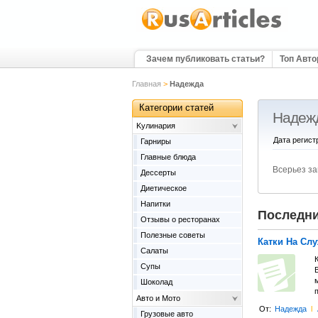
Зачем публиковать статьи?
Топ Авт
Главная
>
Надежда
Категории статей
Надеж
Kулинария
Дата регист
Гарниры
Главные блюда
Всерьез за
Дессерты
Диетическое
Напитки
Последни
Отзывы о ресторанах
Полезные советы
Катки На Сл
Салаты
Супы
В
м
Шоколад
Авто и Мото
От:
Надежда
l
Грузовые авто