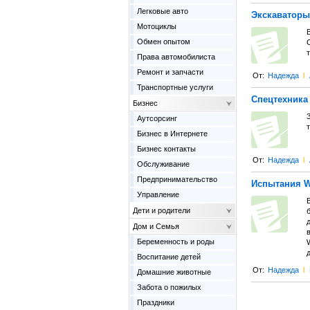
Легковые авто
Экскаваторы 
Мотоциклы
Обмен опытом
C
т
Права автомобилиста
Ремонт и запчасти
От:
Надежда
l
Транспортные услуги
Спецтехника 
Бизнес
Аутсорсинг
т
Бизнес в Интернете
Бизнес контакты
От:
Надежда
l
Обслуживание
Предпринимательство
Испытания Wi
Управление
Дети и родители
Дом и Семья
Беременность и роды
W
Воспитание детей
От:
Надежда
l
Домашние животные
Забота о пожилых
Праздники