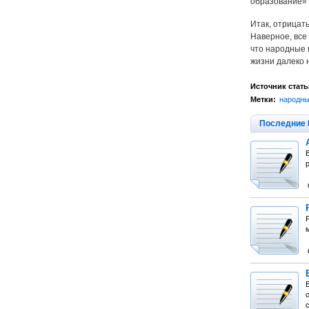
образование» 
Итак, отрицать
Наверное, все 
что народные п
жизни далеко 
Источник стать
Метки:
народн
Последние 
о