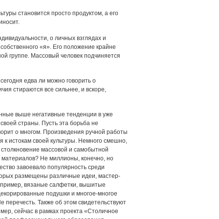
туры становится просто продуктом, а его
иносит.
ндивидуальности, о личных взглядах и
 собственного «я». Его положение крайне
ьной группе. Массовый человек подчиняется
сегодня едва ли можно говорить о
чия стираются все сильнее, и вскоре,
занные выше негативные тенденции в уже
своей страны. Пусть эта борьба не
ворит о многом. Произведения ручной работы
 к истокам своей культуры. Немного смешно,
н: столкновение массовой и самобытной
х материалов? Не миллионы, конечно, но
чество завоевало популярность среди
оторых размещены различные идеи, мастер-
Например, вязаные салфетки, вышитые
декорированные подушки и многое-многое
е перечесть. Также об этом свидетельствуют
мер, сейчас в рамках проекта «Столичное