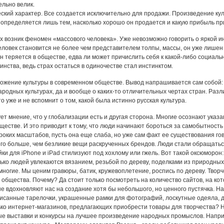
ельно велик.
ский характер. Все создается исключительно для продажи. Произведение куль
 определяется лишь тем, насколько хорошо он продается и какую прибыль пр
ях возник феномен «массового человека». Уже невозможно говорить о яркой и
еловек становится не более чем представителем толпы, массы, он уже лишен
он теряется в обществе, едва ли может причислить себя к какой-либо социал
нства, ведь страх остаться в одиночестве стал инстинктом.
ложение культуры в современном обществе. Вывод напрашивается сам собой: 
одных культурах, да и вообще о каких-то отличительных чертах стран. Разли
о уже и не вспомнит о том, какой была истинно русская культура.
ет мнение, что у глобализации есть и другая сторона. Многие осознают ука
ществе. И это приводит к тому, что люди начинают бороться за самобытность 
оких масштабов, пусть она еще слаба, но уже сам факт ее существования го
го больше, чем безликие вещи раскрученных брендов. Люди стали обращаться
йки для iPhone и iPad стилизуют под хохлому или гжель. Вот такой оксюморо
лько людей увлекаются вязанием, резьбой по дереву, поделками из природны
 многие. Мы ценим гравюры, батик, кружевоплетение, роспись по дереву. Твор
 общества. Почему? Да стоит только посмотреть на количество сайтов, на к
ые вдохновляют нас на создание хотя бы небольшого, но ценного пустячка. 
писанные тарелочки, украшенные рамки для фотографий, лоскутные одеяла, 
лько интернет-магазинов, предлагающих приобрести товары для творчества? Н
е выставки и конкурсы на лучшее произведение народных промыслов. Напри