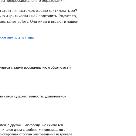
ней профессионального образования.
 стоит ли настолько жестко критиковать ее?
но и критически к ней подходить. Радует то,
но, канет в Лету. Они живы и играют в нашей
nnom-mire-6311809.html
мится с азами ароматерапии, я обратилась к
 высокой художественности, удивительной
гел, с другой - Благовещение считается
 считался днем «наоборот» и связывался с
о оборотная сторона Благовещения встречала