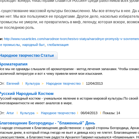
проходит конкурс «Мастерами славится Россия» среди работников всех уров
 существование массовой культуры бессмысленно. Мы все втянуты в нее. Да и
же нет. Мы все пользуемся ее продуктами. Другое дело, насколько избиратель
ромыслы не умерли, не превратились в миф, легенду, которая вскоре, возмож
не последнюю роль.
и:
http://www.rusarticles.com/narodnoe-tvorchestvo-statya/narodnye-promysly-v-sovreme
ые промыслы
,
народный быт
,
глобализация
Народное творчество Статьи
Ароматерапия
Все мы не однажды слышали об ароматерапии - метод лечения запахами. Чтобы ознако
различной литературе и вот к чему привели меня мои изыскания.
От:
Евгений
l
Культура
>
Народное творчество
l
12/04/2013
Русский Народный Костюм
Русский народный костюм - уникальное явление в истории мировой культуры.По своей
многовариантности не имеет аналогов в мире.
От:
Artur
l
Культура
>
Народное творчество
l
06/04/2013
l
Показы: 14
Благовещение Богородицы - "блаженный" День
В народе отношение к Благовещению двойственное: с одной стороны Богородица, Архан
пасным днем, в который птица гнездо не вьет и девица косу не плетет. Благовещение
сумасшествием, а Благовестник радости Архангел Гавриил назывался «блаженным». Н