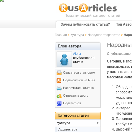
Тематический каталог статей
Зачем публиковать статьи?
Топ Авт
Главная
>
Культура
>
Народное творчество
>
Наро
Народны
Блок автора
Alena
Опубликованно: 
опубликовал 1
Сегодня, в эп
статьи
производство 
уголках планет
Связаться с автором
массовая куль
Подписаться на RSS
Общедост
Распечатать статью
спросом?
Отправить другу
моральны
удовлетв
Поделиться
Интерес.
что удовл
Категории статей
Пассивнос
Культура
требует 
Высокий 
Архитектура