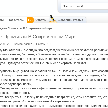
RA
оры
Топ Статьи
Ответы
Добавить статью
дные Промыслы В Современном Мире
е Промыслы В Современном Мире
20/11/2012 |Комментарии:
0
| Показы: 81
|
оху глобализации, очевидно, что под воздействием многих факторов формируе
штампованных, безликих, в большинстве своем бездушных продуктов поглотил
ы смотрят одни и те же фильмы и сериалы, пьют Coca-Cola и едят в McDonald
тура – культура потребления. Основными ее чертами являются:
упность. Мир буквально заполонили так называемые «шедевры» штампованн
 Потому что человек после тяжелого трудового дня нуждается в отдыхе, в бы
х сил, а легкая массовая культура, которая родилась благодаря развитию ср
оряет эту потребность,
 Она отражает те стороны и сферы жизни человека, которые волнуют широкие
етворяет его запросы.
ть восприятия. Человеку не приходится напрягаться, чтобы осознать то, что 
интеллектуальной или эмоциональной напряженности.
тираж. Произведения буквально штампуются, их распространяют миллионным