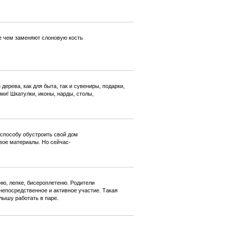
же чем заменяют слоновую кость
ерева, как для быта, так и сувениры, подарки,
и! Шкатулки, иконы, нарды, столы,
 способу обустроить свой дом
вое материалы. Но сейчас-
ию, лепке, бисероплетеню. Родители
непосредственное и активное участие. Такая
лышу работать в паре.