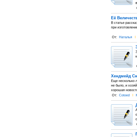
Её Величеств
В статье расска
при изготовлени
От:
Наталья
l
З
Хендмейд Сн
Еще несколько л
не было, и хозя
хорошая новость
От:
Cotoed
l