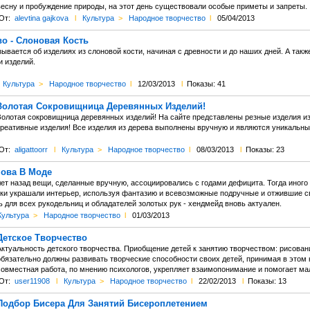
весну и пробуждение природы, на этот день существовали особые приметы и запреты.
От:
alevtina gajkova
l
Культура
>
Народное творчество
l
05/04/2013
о - Слоновая Кость
зывается об изделиях из слоновой кости, начиная с древности и до наших дней. А так
и изделий.
Культура
>
Народное творчество
l
12/03/2013
l
Показы: 41
Золотая Сокровищница Деревянных Изделий!
олотая сокровищница деревянных изделий! На сайте представлены резные изделия из д
креативные изделия! Все изделия из дерева выполнены вручную и являются уникальным
От:
aligattoorr
l
Культура
>
Народное творчество
l
08/03/2013
l
Показы: 23
ова В Моде
ет назад вещи, сделанные вручную, ассоциировались с годами дефицита. Тогда иного
йки украшали интерьер, используя фантазию и всевозможные подручные и отжившие с
 для всех рукодельниц и обладателей золотых рук - хендмейд вновь актуален.
Культура
>
Народное творчество
l
01/03/2013
Детское Творчество
Актуальность детского творчества. Приобщение детей к занятию творчеством: рисован
обязательно должны развивать творческие способности своих детей, принимая в этом 
совместная работа, по мнению психологов, укрепляет взаимопонимание и помогает ма
От:
user11908
l
Культура
>
Народное творчество
l
22/02/2013
l
Показы: 13
Подбор Бисера Для Занятий Бисероплетением