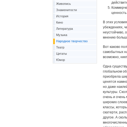
действит
Живопись
Коммерче
Знаменитости
ценность
История
В этих услови
Кино
убеждениях, ч
Литература
неустойчиво, 
Музыка
мнению больши
Народное творчество
Вот каково по
Театр
самобытных нар
Цитаты
возможно, никт
Юмор
Одна существу
глобальном об
приобрела шир
ценятся намно
но даже накле
культуры. Ско
очень и очень
широких слоев
классы, котор
скатерти, рас
другое. А ско
многочисленны