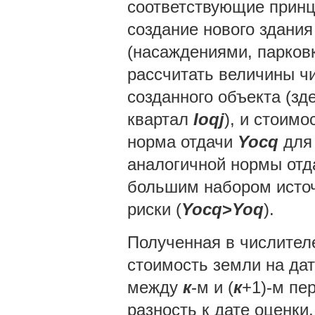
соответствующие прин
создание нового здани
(насаждениями, парковк
рассчитать величины чи
созданного объекта (зд
квартал
Ioqj
), и стоим
норма отдачи
Yocq
для 
аналогичной нормы от
большим набором источ
риски (
Yocq
>
Yoq
).
Полученная в числителе
стоимость земли на дат
между
к
-м и (
к
+1)-м пе
разность к дате оценки