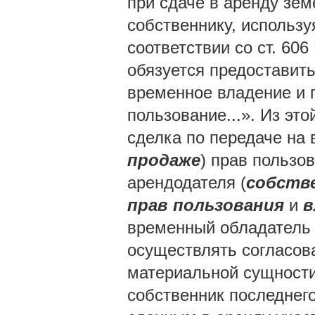
при сдаче в аренду зе
собственнику, используя
соответствии со ст. 606
обязуется предоставить
временное владение и 
пользование...». Из это
сделка по передаче на 
продаже
) прав пользо
арендодателя (
собств
прав пользования
и
в
временный обладатель
осуществлять согласов
материальной сущности
собственник последнег