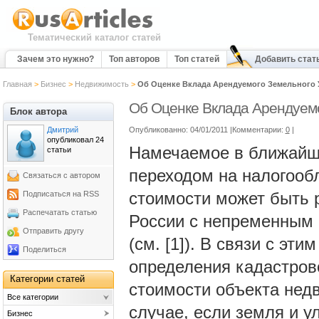
Тематический каталог статей
Зачем это нужно?
Топ авторов
Топ статей
Добавить стат
Главная
>
Бизнес
>
Недвижимость
>
Об Оценке Вклада Арендуемого Земельного 
Об Оценке Вклада Арендуемо
Блок автора
Дмитрий
Опубликованно: 04/01/2011 |Комментарии:
0
|
опубликовал 24
Намечаемое в ближайши
статьи
переходом на налогообл
Связаться с автором
стоимости может быть 
Подписаться на RSS
Распечатать статью
России с непременным 
Отправить другу
(см. [1]). В связи с эт
Поделиться
определения кадастров
Категории статей
стоимости объекта нед
Все категории
случае, если земля и у
Бизнес