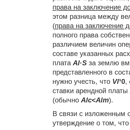
права на заключение д
этом разница между в
(
права на заключение 
полного права собствен
различием величин опе
составе указанных рас
плата
Al
·
S
за землю вм
представленного в сост
нужно учесть, что
Vl
¹
0
,
ставки арендной платы
(обычно
Alc
<
Alm
).
В связи с изложенным 
утверждение о том, что