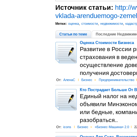
Источник статьи:
http://
vklada-arenduemogo-zemel
Метки:
оценка
,
стоимости
,
недвижимости
,
кадаст
Статьи по теме
Последние Недвижимо
Оценка Стоимости Бизнеса
Развитие в России р
страхования в веде
осуществление дове
получения достовер
От:
АленаС
l
Бизнес
>
Предпринимательство
l
Кто Пострадает Больше От 
Единый налог на нед
объявили Минэконом
или бедные, компан
разобраться..
От:
icons
l
Бизнес
>
«Бизнес-Машина» 2.0
l
2
Оценка Для Суда. Рассмотр