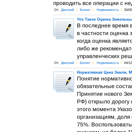
проводить все операции с н
От:
Дмитрий
l
Бизнес
>
Недвижимость
l
30/05
Что Такое Оценка Земельны
В последнее время 
в частности оценка 
когда оценка являет
либо же рекомендате
управленческих реш
От:
Дмитрий
l
Бизнес
>
Недвижимость
l
04/12
Нормативная Цена Земли, М
Понятие нормативно
обязательные соста
Принятие нового Зе
РФ) открыло дорогу 
этого момента Указ
организациям, доля
75%. Воспользовать