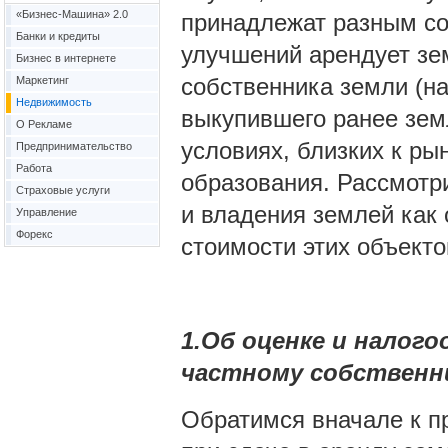
«Бизнес-Машина» 2.0
принадлежат разным со
Банки и кредиты
улучшений арендует зем
Бизнес в интернете
собственника земли (на
Маркетинг
Недвижимость
выкупившего ранее земл
О Рекламе
условиях, близких к ры
Предпринимательство
Работа
образования. Рассмотр
Страховые услуги
и владения землей как 
Управление
Форекс
стоимости этих объекто
1.Об оценке и налог
частному собственни
Обратимся вначале к п