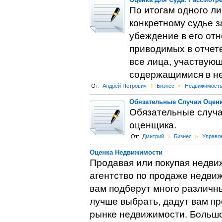
По итогам одного ли
конкретному судье 
убеждение в его отн
приводимых в отчете
все лица, участвующ
содержащимися в н
От:
Андрей Петрович
l
Бизнес
>
Недвижимост
Обязательные Случаи Оценк
Обязательные случа
оценщика.
От:
Дмитрий
l
Бизнес
>
Управл
Оценка Недвижимости
Продавая или покупая недвиж
агентство по продаже недви
вам подберут много различны
лучше выбрать, дадут вам п
рынке недвижимости. Большо