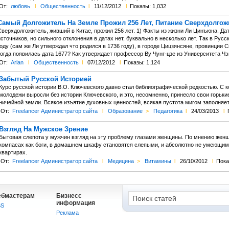
От:
любовь
l
Общественность
l
11/12/2012
l
Показы: 1,032
Самый Долгожитель На Земле Прожил 256 Лет, Питание Сверхдолгож
Сверхдолгожитель, живший в Китае, прожил 256 лет. 1) Факты из жизни Ли Цинъюна. Да
сточников, но сильного отклонения в датах нет, буквально в несколько лет. Так в Рус
оду (сам же Ли утверждал что родился в 1736 году), в городе Цицзянсяне, провинции С
тогда появилась дата 1677? Как утверждает профессор Ву Чунг-цзе из Университета Чэ
От:
Arlan
l
Общественность
l
07/12/2012
l
Показы: 1,124
Забытый Русской Историей
Курс русской истории В.О. Ключевского давно стал библиографической редкостью. С к
молодежи выросли без истории Ключевского, и это, несомненно, принесло свои горькие
ничейной земли. Всякое изъятие духовных ценностей, всякая пустота мигом заполняет
От:
Freelancer Администратор сайта
l
Образование
>
Педагогика
l
24/03/2013
l
Взгляд На Мужское Зрение
Бытовая слепота у мужчин взгляд на эту проблему глазами женщины. По мнению женщ
компасах как боги, в домашнем шкафу становятся слепыми, и абсолютно не умеющим
квартирах.
От:
Freelancer Администратор сайта
l
Медицина
>
Витамины
l
26/10/2012
l
Пока
ебмастерам
Бизнесс
информация
SS
Реклама