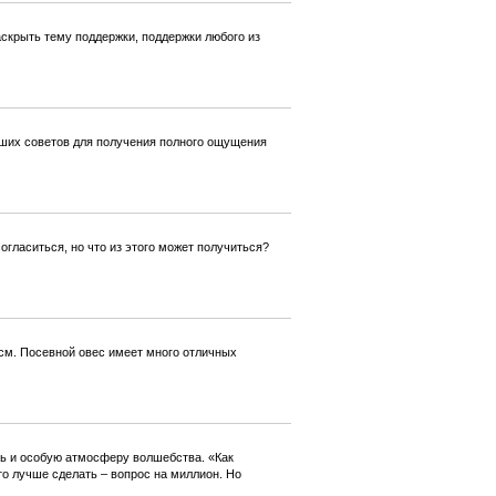
скрыть тему поддержки, поддержки любого из
ьших советов для получения полного ощущения
огласиться, но что из этого может получиться?
5см. Посевной овес имеет много отличных
нь и особую атмосферу волшебства. «Как
это лучше сделать – вопрос на миллион. Но