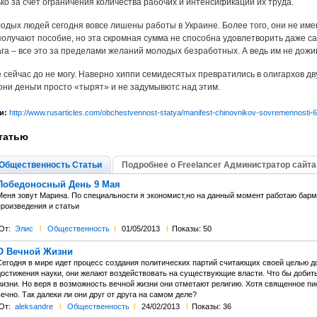
ко за счет ограничения количества рабочих и интенсификации их труда.
дых людей сегодня вовсе лишены работы в Украине. Более того, они не имею
олучают пособие, но эта скромная сумма не способна удовлетворить даже са
ага – все это за пределами желаний молодых безработных. А ведь им не дожи
е сейчас до не могу. Наверно хиппи семидесятых превратились в олигархов 
они деньги просто «тырят» и не задумывютс над этим.
и:
http://www.rusarticles.com/obchestvennost-statya/manifest-chinovnikov-sovremennosti-
татью
Общественность Статьи
Подробнее о Freelancer Администратор сайта
Победоносный День 9 Мая
Меня зовут Марина. По специальности я экономист,но на данный момент работаю бар
произведения и статьи
От:
Элис
l
Общественность
l
01/05/2013
l
Показы: 50
О Вечной Жизни
Сегодня в мире идет процесс создания политических партий считающих своей целью до
достижения науки, они желают воздействовать на существующие власти. Что бы добит
жизни. Но веря в возможность вечной жизни они отметают религию. Хотя священное пис
ечно. Так далеки ли они друг от друга на самом деле?
От:
aleksandre
l
Общественность
l
24/02/2013
l
Показы: 36