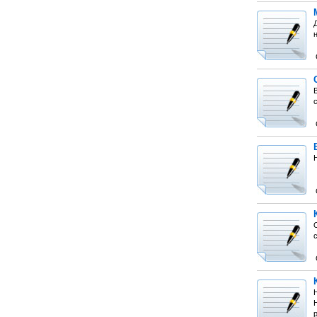
н
Н
с
Н