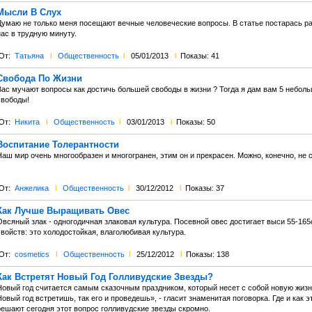
Мысли В Слух
Думаю не только меня посещают вечные человеческие вопросы. В статье постарась ра
ас в трудную минуту.
От:
Татьяна
l
Общественность
l
05/01/2013
l
Показы: 41
Свобода По Жизни
Вас мучают вопросы как достичь большей свободы в жизни ? Тогда я дам вам 5 небол
свободы!
От:
Никита
l
Общественность
l
03/01/2013
l
Показы: 50
Воспитание Толерантности
аш мир очень многообразен и многогранен, этим он и прекрасен. Можно, конечно, не с
От:
Анжелика
l
Общественность
l
30/12/2012
l
Показы: 37
Как Лучше Выращивать Овес
Овсяный злак - одногодичная злаковая культура. Посевной овес достигает выси 55-16
войств: это холодостойкая, влаголюбивая культура.
От:
cosmetics
l
Общественность
l
25/12/2012
l
Показы: 138
Как Встретят Новый Год Голливудские Звезды?
Новый год считается самым сказочным праздником, который несет с собой новую жиз
овый год встретишь, так его и проведешь», - гласит знаменитая поговорка. Где и как 
решают сегодня этот вопрос голливудские звезды скромно.