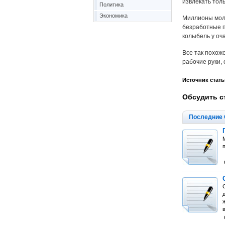
извлекать толь
Политика
Экономика
Миллионы моло
безработные п
колыбель у оч
Все так похож
рабочие руки, 
Источник стать
Обсудить с
Последние 
в