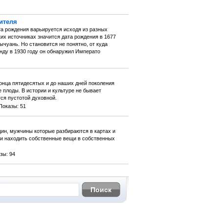
ителя
та рождения варьируется исходя из разных
ских источниках значится дата рождения в 1677
ычуань. Но становится не понятно, от куда
нду в 1930 году он обнаружил Императо
онца пятидесятых и до наших дней поколения
 плоды. В истории и культуре не бывает
ся пустотой духовной.
Показы: 51
ин, мужчины которые разбираются в картах и
и находить собственные вещи в собственных
зы: 94