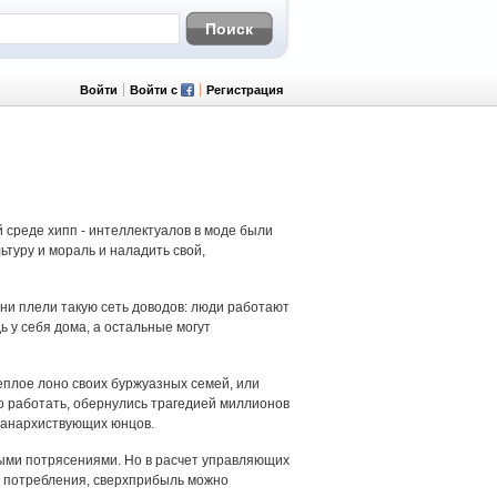
Войти
Войти с
Регистрация
й среде хипп - интеллектуалов в моде были
туру и мораль и наладить свой,
ни плели такую сеть доводов: люди работают
ь у себя дома, а остальные могут
еплое лоно своих буржуазных семей, или
до работать, обернулись трагедией миллионов
 анархиствующих юнцов.
ными потрясениями. Но в расчет управляющих
и потребления, сверхприбыль можно