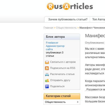
Зачем публиковать статьи?
Топ Авт
Главная
>
Общественность
>
Манифест Чиновни
Манифес
Блок автора
Freelancer
Опубликованно: 
Администратор
Мы все с вами 
сайта
опубликовал 3
различные ман
статьи
альтернативны
Связаться с автором
Авторы манифе
Подписаться на RSS
ради денег, от
наслаждаться 
Распечатать статью
Отправить другу
Когда паразит
агонизировали
Поделиться
. Разумеется 
Категории статей
Массовая безр
большим бизне
Общественность