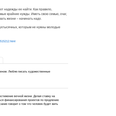
т надежды ее найти. Как правило,
мые крайние нужды. Иметь свою семью, очаг,
вать жизни – начинать надо.
двухтысячных, которым не нужны молодые
6515212.html
меном. Люблю писать художественные
стижение вечной жизни. Делая ставку на
ься финансирования проектов по продлению
ание говорит о том что человек будет жить