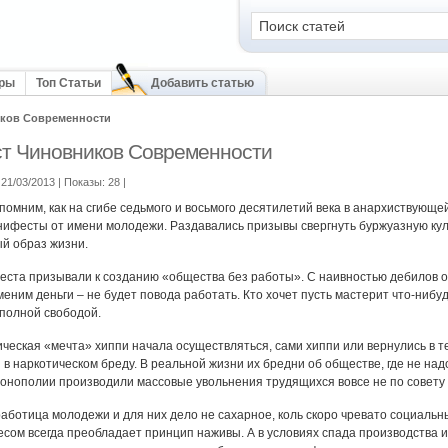
оры
Топ Статьи
Добавить статью
ков Современности
т Чиновников Современности
21/03/2013 | Показы: 28
|
помним, как на сгибе седьмого и восьмого десятилетий века в анархиствующе
ифесты от имени молодежи. Раздавались призывы свергнуть буржуазную куль
й образ жизни.
ста призывали к созданию «общества без работы». С наивностью дебилов о
меним деньги – не будет повода работать. Кто хочет пусть мастерит что-нибуд
полной свободой.
ическая «мечта» хиппи начала осуществляться, сами хиппи или вернулись в т
 в наркотическом бреду. В реальной жизни их бредни об обществе, где не на
монополии производили массовые увольнения трудящихся вовсе не по совету
аботица молодежи и для них дело не сахарное, коль скоро чревато социаль
сом всегда преобладает принцип наживы. А в условиях спада производства 