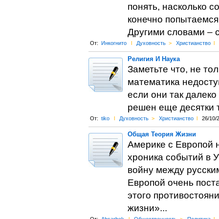
понять, насколько с
конечно попытаемся 
Другими словами – 
От:
Инкогнито
l
Духовность
>
Христианство
l
Религия И Наука
Заметьте что, не то
математика недоступ
если они так далеко
решен еще десятки т
От:
tiko
l
Духовность
>
Христианство
l
26/10/
Общая Теория Жизни
Америке с Европой н
хроника событий в У
войну между русски
Европой очень поста
этого противостоян
жизни»...