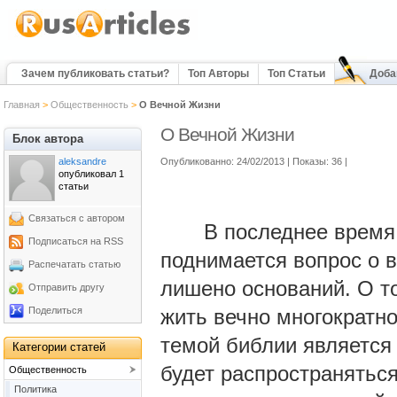
Зачем публиковать статьи?
Топ Авторы
Топ Статьи
Доба
Главная
>
Общественность
>
О Вечной Жизни
О Вечной Жизни
Блок автора
aleksandre
Опубликованно: 24/02/2013 | Показы: 36
|
опубликовал 1
статьи
Связаться с автором
В последнее время, в
Подписаться на RSS
поднимается вопрос о в
Распечатать статью
лишено оснований. О то
Отправить другу
Поделиться
жить вечно многократно
темой библии является 
Категории статей
будет распространяться
Общественность
Политика