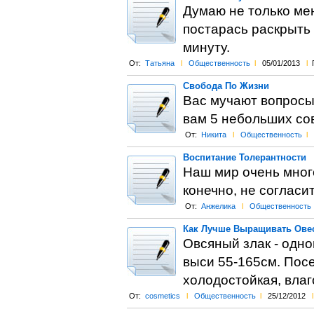
Думаю не только ме
постарась раскрыть 
минуту.
От:
Татьяна
l
Общественность
l
05/01/2013
l
Свобода По Жизни
Вас мучают вопросы 
вам 5 небольших со
От:
Никита
l
Общественность
l
Воспитание Толерантности
Наш мир очень много
конечно, не согласит
От:
Анжелика
l
Общественность
Как Лучше Выращивать Ове
Овсяный злак - одно
выси 55-165см. Посе
холодостойкая, влаг
От:
cosmetics
l
Общественность
l
25/12/2012
l