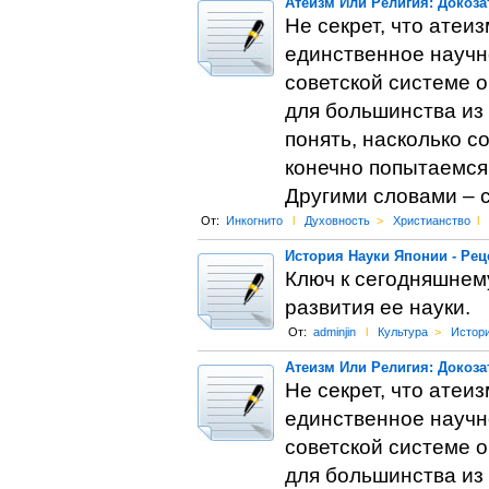
Атеизм Или Религия: Докоза
Не секрет, что атеи
единственное научно
советской системе о
для большинства из 
понять, насколько с
конечно попытаемся 
Другими словами – 
От:
Инкогнито
l
Духовность
>
Христианство
l
История Науки Японии - Рец
Ключ к сегодняшнем
развития ее науки.
От:
adminjin
l
Культура
>
Истор
Атеизм Или Религия: Докоза
Не секрет, что атеи
единственное научно
советской системе о
для большинства из 