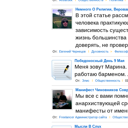
От:
Ahsarbek
l
Общественность
>
Политика
l
Немного О Религии, Верова
В этой статье расс
человека практикую
зависимость сущес
жизнь большинства 
доверять, не провер
От:
Евгений Чернецов
l
Духовность
>
Философ
Победоносный День 9 Мая
Меня зовут Марина.
работаю барменом. 
От:
Элис
l
Общественность
l
0
Манифест Чиновников Сов
Мы все с вами помни
анархиствующей сре
манифесты от имен
От:
Freelancer Администратор сайта
l
Обществе
Мысли В Слух