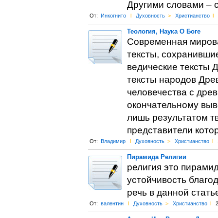
Другими словами – 
От:
Инкогнито
l
Духовность
>
Христианство
l
Теология, Наука О Боге
Современная мирова
тексты, сохранившие
ведические тексты Д
тексты народов Др
человечества с дре
окончательному выво
лишь результатом тв
представители кото
От:
Владимир
l
Духовность
>
Христианство
l
Пирамида Религии
религия это пирамид
устойчивость благо
речь в данной стать
От:
валентин
l
Духовность
>
Христианство
l
2