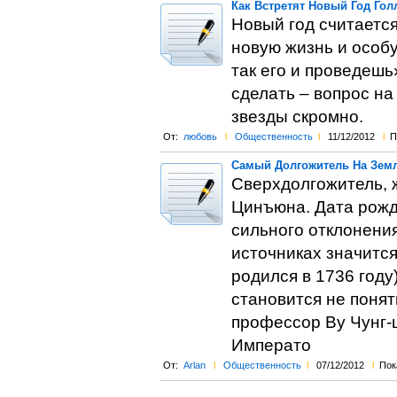
Как Встретят Новый Год Го
Новый год считаетс
новую жизнь и особ
так его и проведешь»
сделать – вопрос на
звезды скромно.
От:
любовь
l
Общественность
l
11/12/2012
l
П
Самый Долгожитель На Земл
Сверхдолгожитель, ж
Цинъюна. Дата рожд
сильного отклонения 
источниках значится
родился в 1736 году
становится не понят
профессор Ву Чунг-ц
Императо
От:
Arlan
l
Общественность
l
07/12/2012
l
Пок