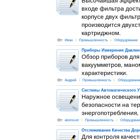
Высочайшая эффекти
входе фильтра дости
корпусе двух фильтр
производится двухст
картриджном.
От:
Иван
l
Промышленность
>
Оборудование
Приборы Измерения Давлен
Обзор приборов для
вакуумметров, мано
характеристики.
От:
Андрей
l
Промышленность
>
Оборудовани
Системы Автоматического 
Наружное освещение
безопасности на те
энергопотребления,
От:
atomsvet
l
Промышленность
>
Оборудован
Отслеживание Качества Дор
Для контроля качес