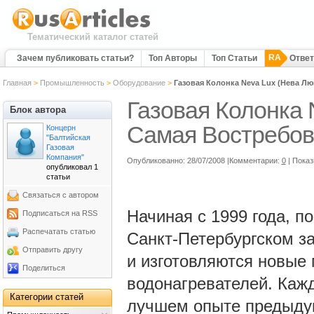
Тематический каталог статей
RA
Зачем публиковать статьи?
Топ Авторы
Топ Статьи
Отве
Главная
>
Промышленность
>
Оборудование
>
Газовая Колонка Neva Lux (Нева Лю
Газовая Колонка 
Блок автора
Самая Востребов
Концерн
"Балтийская
Газовая
Компания"
Опубликованно: 28/07/2008 |Комментарии:
0
| Пока
опубликовал 1
статьи
Связаться с автором
Начиная с 1999 года, п
Подписаться на RSS
Распечатать статью
Санкт-Петербургском з
Отправить другу
и изготовляются новые
Поделиться
водонагревателей. Кажд
Категории статей
лучшем опыте предыду