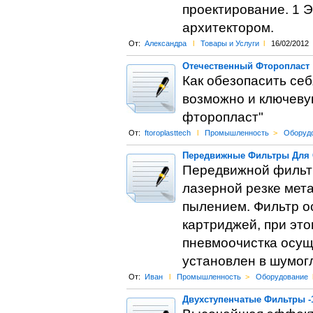
проектирование. 1 
архитектором.
От:
Александра
l
Товары и Услуги
l
16/02/2012
Отечественный Фторопласт
Как обезопасить се
возможно и ключевую
фторопласт"
От:
ftoroplasttech
l
Промышленность
>
Оборуд
Передвижные Фильтры Для 
Передвижной фильтр
лазерной резке мета
пылением. Фильтр о
картриджей, при этом
пневмоочистка осущ
установлен в шумог
От:
Иван
l
Промышленность
>
Оборудование
Двухступенчатые Фильтры -