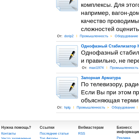
комплексы. Для это
например, вагон-до
качество проводимы
сложностей оценить
От:
dorip2
l
Промышленность
>
Оборудование
Однофазный Стабилизатор 
Однофазный стабили
и правильно, не пер
От:
maxi1974
l
Промышленность
Запорная Арматура
По телевизору, ради
Если Вы при этом пр
объясняющая термин
От:
hplg
l
Промышленность
>
Оборудование
l
Нужна помощь?
Ссылки
Вебмастерам
Бизнесс
информаци
Контакты
Последние статьи
RSS
Реклама
Часто задаваемые
Топ Авторы