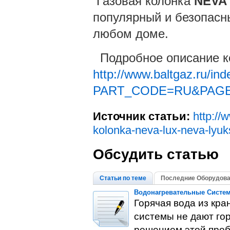
Газовая колонка
NEVA
популярный и безопасн
любом доме.
Подробное описание ко
http://www.baltgaz.ru/in
PART_CODE=RU&PAGE_C
Источник статьи:
http://
kolonka-neva-lux-neva-lyu
Обсудить статью
Статьи по теме
Последние Оборудова
Водонагревательные Систем
Горячая вода из кра
системы не дают гор
решением этой про