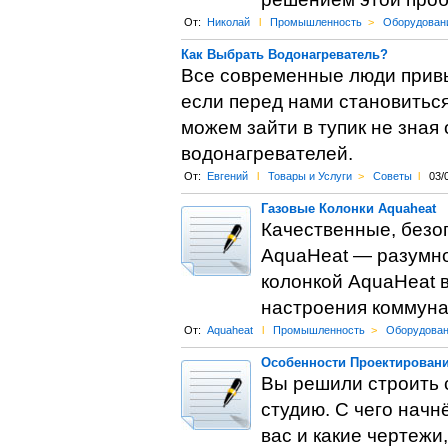
От:
Николай
l
Промышленность
>
Оборудован
Как Выбрать Водонагреватель?
Все современные люди привык
если перед нами становитьс
можем зайти в тупик не зная
водонагревателей.
От:
Евгений
l
Товары и Услуги
>
Советы
l
03/
Газовые Колонки Aquaheat
Качественные, безо
AquaHeat — разумно
колонкой AquaHeat 
настроения коммун
От:
Aquaheat
l
Промышленность
>
Оборудован
Особенности Проектировани
Вы решили строить 
студию. С чего начн
вас и какие чертежи