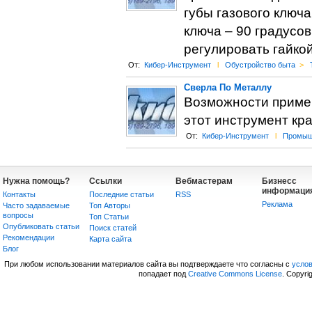
губы газового ключа
ключа – 90 градусо
регулировать гайкой
От:
Кибер-Инструмент
l
Обустройство быта
>
Сверла По Металлу
Возможности примен
этот инструмент кр
От:
Кибер-Инструмент
l
Промыш
Нужна помощь?
Ссылки
Вебмастерам
Бизнесс
информаци
Контакты
Последние статьи
RSS
Реклама
Часто задаваемые
Топ Авторы
вопросы
Топ Статьи
Опубликовать статьи
Поиск статей
Рекомендации
Карта сайта
Блог
При любом использовании материалов сайта вы подтверждаете что согласны с
усло
попадает под
Creative Commons License
. Copyri