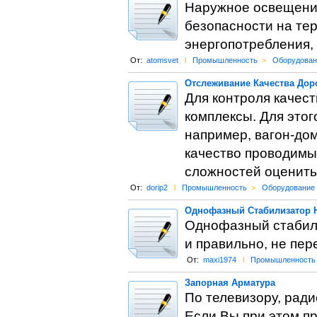
Наружное освещение
безопасности на те
энергопотребления,
От:
atomsvet
l
Промышленность
>
Оборудован
Отслеживание Качества Дор
Для контроля качес
комплексы. Для это
например, вагон-до
качество проводимы
сложностей оценить
От:
dorip2
l
Промышленность
>
Оборудование
Однофазный Стабилизатор 
Однофазный стабили
и правильно, не пер
От:
maxi1974
l
Промышленность
Запорная Арматура
По телевизору, ради
Если Вы при этом пр