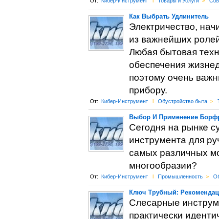
От:
Кибер-Инструмент
l
Товары и Услуги
>
Сов
Как Выбрать Удлинитель
Электричество, нач
из важнейших ролей
Любая бытовая тех
обеспечения жизнеде
поэтому очень важн
прибору.
От:
Кибер-Инструмент
l
Обустройство быта
>
Выбор И Применение Борф
Сегодня на рынке 
инструмента для р
самых различных мо
многообразии?
От:
Кибер-Инструмент
l
Промышленность
>
Об
Ключ Трубный: Рекоменда
Слесарные инструме
практически иденти