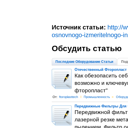
Источник статьи:
http://
osnovnogo-izmeritelnogo-i
Обсудить статью
Последние Оборудование Статьи
Под
Отечественный Фторопласт
Как обезопасить се
возможно и ключевую
фторопласт"
От:
ftoroplasttech
l
Промышленность
>
Оборуд
Передвижные Фильтры Для 
Передвижной фильтр
лазерной резке мета
пылением. Фильтр о