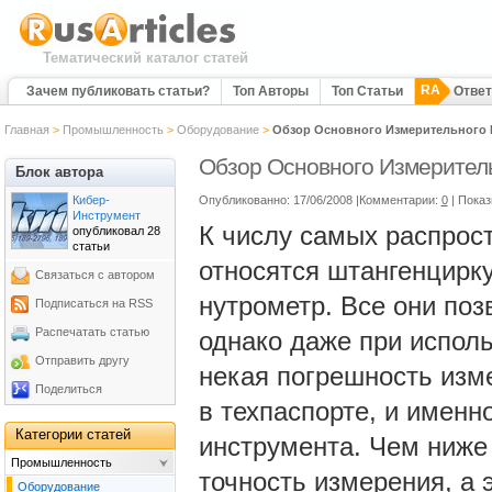
Тематический каталог статей
RA
Зачем публиковать статьи?
Топ Авторы
Топ Статьи
Отве
Главная
>
Промышленность
>
Оборудование
>
Обзор Основного Измерительного 
Обзор Основного Измерител
Блок автора
Кибер-
Опубликованно: 17/06/2008 |Комментарии:
0
| Пока
Инструмент
К числу самых распрос
опубликовал 28
статьи
относятся штангенцирк
Связаться с автором
нутрометр. Все они поз
Подписаться на RSS
Распечатать статью
однако даже при испол
Отправить другу
некая погрешность изме
Поделиться
в техпаспорте, и именн
Категории статей
инструмента. Чем ниже 
Промышленность
точность измерения, а 
Оборудование