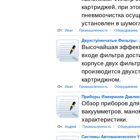
картриджей, при этом
пневмоочистка осущ
установлен в шумог
От:
Иван
l
Промышленность
>
Оборудование
Двухступенчатые Фильтры -
Высочайшая эффекти
входе фильтра дости
корпусе двух фильтр
производится двухст
картриджном.
От:
Иван
l
Промышленность
>
Оборудование
Приборы Измерения Давлен
Обзор приборов для
вакуумметров, мано
характеристики.
От:
Андрей
l
Промышленность
>
Оборудовани
Системы Автоматического 