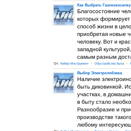
Как Выбрать Газонокосилку
Благосостояние чел
которых формирует
способ жизни в цел
приобретая новые ч
человеку. Вот и кра
западной культурой
самым разным дост
От:
Кибер-Инструмент
l
Обустройство быта
>
Выбор Электролобзика
Наличие электроинс
быть диковинкой. И
участках, в домашни
в быту стало необх
Разнообразие и пр
производстве таког
любому интересующ