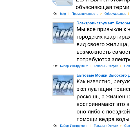
объясняющая термин
От:
hplg
l
Промышленность
>
Оборудование
l
Электроинструмент, Котор
Мы все привыкли к 
городских квартира
вид своего жилища, 
возможность самост
потребуются электр
От:
Кибер-Инструмент
l
Товары и Услуги
>
Сов
Бытовые Мойки Высокого 
Как известно, регул
эксплуатации транс
роскошь, а жизненн
воспринимают это ва
оно либо с поездко
помощи ведра воды 
От:
Кибер-Инструмент
l
Товары и Услуги
>
Сов