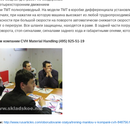
четырехсторонним движением
ии TMT полноприводный. На модели ТМТ в коробке дифференциала установлен
учаях, при нажатии на которую машина выезжает из любой труднопроходимой
асности при большой скорости на повороте автоматически снижается скорость
 о перегрузе. Все шланги защищены, находятся в раме. В задней части погр
оворота, стоп-сигналами, сигналами заднего хода и габаритными огнями, кот
 компании CVH Material Handling (495) 925-51-19
и:
http://www.rusarticles.com/oborudovanie-statya/trening-manitou-v-kompanii-cvh-848756.