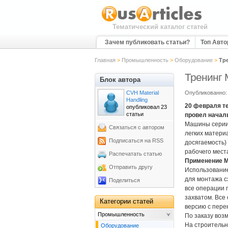
Тематический каталог статей
Зачем публиковать статьи?
Топ Авт
Главная
>
Промышленность
>
Оборудование
>
Тр
Тренинг 
Блок автора
CVH Material
Опубликованно: 
Handling
20 февраля те
опубликовал 23
статьи
провел началь
Машины серии 
Связаться с автором
легких материа
Подписаться на RSS
досягаемость)
рабочего мест
Распечатать статью
Применение 
Отправить другу
Использование
для монтажа с
Поделиться
все операции 
захватом. Все
Категории статей
версию с пере
Промышленность
По заказу возм
На строительн
Оборудование