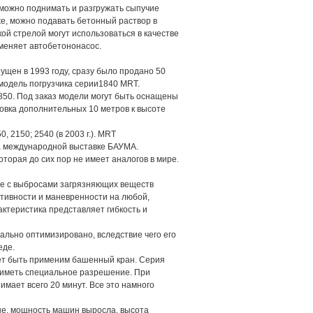
ожно поднимать и разгружать сыпучие
е, можно подавать бетонный раствор в
ой стрелой могут использоваться в качестве
аменяет автобетононасос.
ущен в 1993 году, сразу было продано 50
 модель погрузчика серии1840 MRT.
1850. Под заказ модели могут быть оснащены
новка дополнительных 10 метров к высоте
 2150; 2540 (в 2003 г.). MRT
на международной выставке БАУМА.
оторая до сих пор не имеет аналогов в мире.
ые с выбросами загрязняющих веществ
тивности и маневренности на любой,
ктеристика представляет гибкость и
ально оптимизировано, вследствие чего его
еде.
жет быть применим башенный кран. Серия
о иметь специальное разрешение. При
имает всего 20 минут. Все это намного
ше, мощность машин выросла, высота