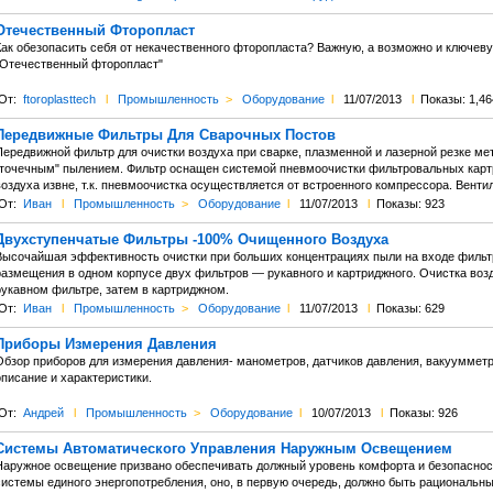
Отечественный Фторопласт
Как обезопасить себя от некачественного фторопласта? Важную, а возможно и ключеву
"Отечественный фторопласт"
От:
ftoroplasttech
l
Промышленность
>
Оборудование
l
11/07/2013
l
Показы: 1,46
Передвижные Фильтры Для Сварочных Постов
Передвижной фильтр для очистки воздуха при сварке, плазменной и лазерной резке мет
"точечным" пылением. Фильтр оснащен системой пневмоочистки фильтровальных картр
воздуха извне, т.к. пневмоочистка осуществляется от встроенного компрессора. Вент
От:
Иван
l
Промышленность
>
Оборудование
l
11/07/2013
l
Показы: 923
Двухступенчатые Фильтры -100% Очищенного Воздуха
Высочайшая эффективность очистки при больших концентрациях пыли на входе фильтра
размещения в одном корпусе двух фильтров — рукавного и картриджного. Очистка возд
рукавном фильтре, затем в картриджном.
От:
Иван
l
Промышленность
>
Оборудование
l
11/07/2013
l
Показы: 629
Приборы Измерения Давления
Обзор приборов для измерения давления- манометров, датчиков давления, вакууммет
писание и характеристики.
От:
Андрей
l
Промышленность
>
Оборудование
l
10/07/2013
l
Показы: 926
Системы Автоматического Управления Наружным Освещением
Наружное освещение призвано обеспечивать должный уровень комфорта и безопасност
системы единого энергопотребления, оно, в первую очередь, должно быть рациональн