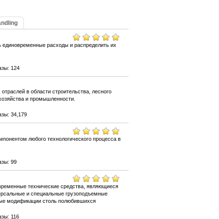
ndling
ть единовременные расходы и распределить их
азы: 124
отраслей в области строительства, лесного
 хозяйства и промышленности.
зы: 34,179
понентом любого технологического процесса в
зы: 99
временные технические средства, являющиеся
версальные и специальные грузоподъемные
овые модификации столь полюбившихся
зы: 116