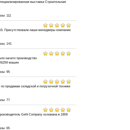
специализированная выставка Строительная
зы: 111
SS. Присутствовали наши менеджеры компании
азы: 141
ыло начато производство
 26259 машин
зы: 95
 по продажам складской и погрузочной техники
зы: 77
 производитель Gehl Company основана в 1859
зы: 65