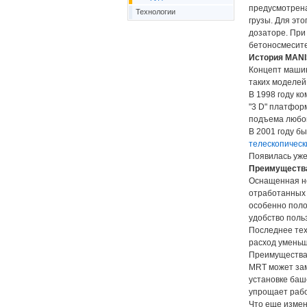
предусмотрена
Технологии
грузы. Для это
дозаторе. При
бетоносмесите
История MANI
Концепт машин
таких моделей
В 1998 году к
"3 D" платфор
подъема любой
В 2001 году бы
телескопическ
Появилась уже 
Преимуществ
Оснащенная но
отработанных 
особенно поло
удобство поль
Последнее тех
расход уменьш
Преимущества 
MRT может зам
установке баше
упрощает рабо
Что еще измен