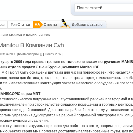
RA
оры
Топ Статьи
Ответы
Добавить статью
енинг Manitou В Компании Cvh
Manitou В Компании Cvh
03/04/2009 |Комментарии:
0
| Показы: 97
|
кущего 2009 года прошел тренинг по телескопическим погрузчикам MANIS
ник отдела продаж Этьен Бурсье, компания Manitou BF.
MRT могут быть оснащены щетками для чистки поверхностей. Что касается н
лов, ковши для бетона, крюк, поворотная стрела - крюк, телескопическая ле
 и т.п. Запатентованная конструкция захвата навесного оборудования позвол
а.
MANISCOPIC серии MRT
 телескопического погрузчика MRT с установленной рабочей платформой и 
эндвич-панелей при строительстве складских помещений и торговых центро
произвести одной машиной. Для этого на рабочей платформу устанавливаетс
 органы управления дублируются на рабочей подъемной платформе или, опц
носным пультом управления.
ожна установка вакуумных присосок для работ на высоте, например, при заме
ых объектах серия MRT помогает доставлять паллетированные грузы. Для по