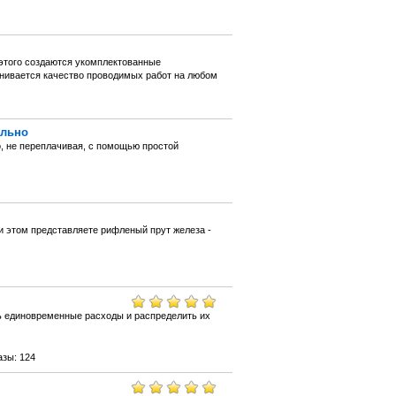
 этого создаются укомплектованные
енивается качество проводимых работ на любом
ильно
, не переплачивая, с помощью простой
и этом представляете рифленый прут железа -
ть единовременные расходы и распределить их
азы: 124