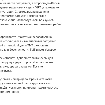
ия шасси погрузчика, а скорость до 40 км в
другими машинами у серии MRT установлено
плуатации. Система выравнивания и
Диаграмма загрузки намного выше.
чего крана. Используя ковш без зубьев,
жно выполнять весь комплекс земляных работ
тотранспорта. Может монтироваться на
е используется и как вилочный погрузчик.
кой стрелой. Модель ТМТ с хорошей
жно для безопасности. TMT имеет боковое
задействовать дополнительные силы для
азгрузку с двух сторон. Использование
имуму время разгрузки. Груз не
 из фуры.
узовика или прицепа. Время установки
грузчика в задней части грузовика или
. Для установки пригодны практически все
оподъемностью.