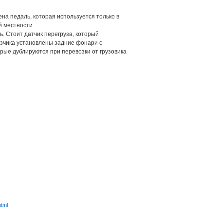
а педаль, которая используется только в
 местности.
. Стоит датчик перегруза, который
узчика установлены задние фонари с
орые дублируются при перевозки от грузовика
html