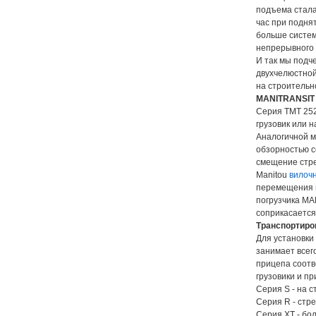
подъема стала 
час при подня
больше систем
непрерывного 
И так мы подч
двухчелюстной
на строительн
MANITRANSIT 
Серия ТМТ 252
грузовик или н
Аналогичной м
обзорностью с
смещение стре
Manitou
вилочн
перемещения г
погрузчика MA
соприкасается
Транспортиро
Для установки
занимает всего
прицепа соотв
грузовики и п
Серия S - на 
Серия R - стр
Серия XT - бо