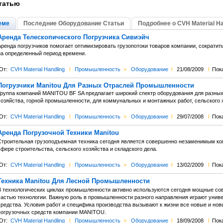
татью
еме
Последние Оборудование Статьи
Подробнее о CVH Material Ha
Аренда Телескопического Погрузчика Сивиэйч
Аренда погрузчиков помогает оптимизировать грузопотоки товаров компании, сократи
на определенный период времени.
От:
CVH Material Handling
l
Промышленность
>
Оборудование
l
21/08/2009
l
Пок
Погрузчики Manitou Для Разных Отраслей Промышленности
Группа компаний MANITOU BF SA предлагает широкий спектр оборудования для разных 
хозяйства, горной промышленности, для коммунальных и монтажных работ, сельского
От:
CVH Material Handling
l
Промышленность
>
Оборудование
l
29/07/2008
l
Пока
Аренда Погрузочной Техники Manitou
Строительная грузоподъемная техника сегодня является совершенно незаменимым ком
фере строительства, сельского хозяйства и складского дела.
От:
CVH Material Handling
l
Промышленность
>
Оборудование
l
13/02/2009
l
Пока
Техника Manitou Для Лесной Промышленности
В технологических циклах промышленности активно используются сегодня мощные со
частью технологии. Важную роль в промышленности разного направления играют уни
средства. Условия работ и специфика производства вызывают к жизни все новые и н
погрузочных средств компании MANITOU.
От:
CVH Material Handling
l
Промышленность
>
Оборудование
l
18/09/2008
l
Пока