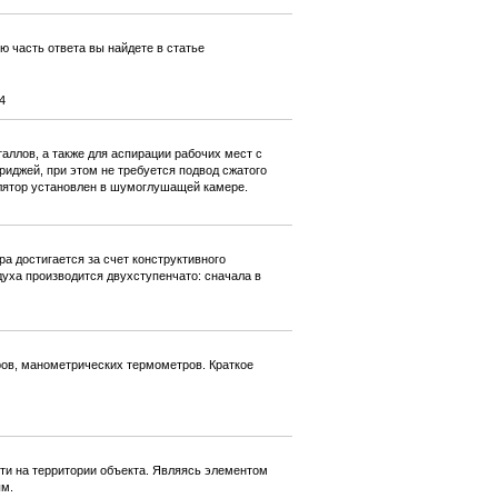
ю часть ответа вы найдете в статье
4
аллов, а также для аспирации рабочих мест с
иджей, при этом не требуется подвод сжатого
илятор установлен в шумоглушащей камере.
 достигается за счет конструктивного
уха производится двухступенчато: сначала в
ров, манометрических термометров. Краткое
и на территории объекта. Являясь элементом
ым.