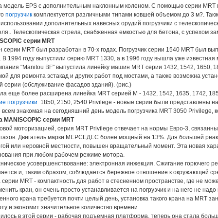
 модель EPS с дополнительным наклонным коленом. С помощью серии MRT м
го
погрузчик
комплектуется различными типами ковшей объемом до 3 м?. Такж
 использовании дополнительных навесных орудий погрузчики с телескопическ
ля.. Телескопическая стрела, снабженная емкостью для бетона, с успехом з
SCOPIC серии MRT
 серии MRT был разработан в 70-х годах. Погрузчик серии 1540 MRT был вып
. В 1994 году выпустили серию MRT 1330, а в 1996 году вышла уже известная
омпания "Manitou BF" выпустила линейку машин MRT серии 1432, 1542, 1650, 
мой для ремонта эстакад и других работ под мостами, а также возможна уста
 серии (обслуживание фасадов зданий). (рис.)
ла еще более расширена линейка MRT серией М - 1432, 1542, 1635, 1742, 1850,
ие погрузчики
1850, 2150, 2540 Privilege - новые серии были представлены 
всем знакомая на сегодняшний день модель погрузчика MRT 3050 Privilege, к
а MANISCOPIC серии MRT
вой моторизацией, серия MRT Privilege отвечает на нормы Евро-3, связанн
газов. Двигатель марки МЕРСЕДЕС более мощный на 13%. Для большей реак
гой или неровной местности, повышен вращательный момент. Эта новая хара
зования при любом рабочем режиме мотора.
ническое усовершенствование: электронная инжекция. Сжигание горючего ре
ается и, таким образом, соблюдается бережное отношение к окружающей ср
серии MRT - компактность для работ в стесненном пространстве, где не мо
енить кран, он очень просто устанавливается на погрузчик и на него не над
нного крана требуется почти целый день, установка такого крана на MRT зан
ту и экономит значительное количество времени.
илось в этой серии - рабочая подъемная платформа, теперь она стала боль