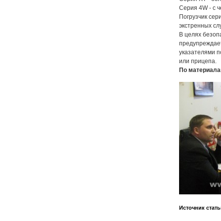
Серия 4W - с 
Погрузчик сер
экстренных сл
В целях безоп
предупреждает
указателями п
или прицепа.
По материалам
Источник стать