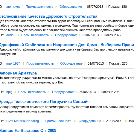
От:
atomsvet
l
Промышленность
>
Оборудование
l
05/07/2013
l
Показы: 180
Отслеживание Качества Дорожного Строительства
Для контроля качества строительства дорог необходимы специальные комплексы. Для
лаборатории на основе, например, вагон-дома. При использовании особых пиборов оц
этапе можно будет без особых сложностей оценить качество проводимых рабо
От:
dorip2
l
Промышленность
>
Оборудование
l
03/07/2013
l
Показы: 66
Однофазный Стабилизатор Напряжения Для Дома - Выбираем Прав
Однофазный стабилизатор напряжения для дома - выбираем быстро, легко и правильно
инструкции.
От:
maxi1974
l
Промышленность
>
Оборудование
l
01/07/2013
l
Показы: 278
Запорная Арматура
По телевизору, радио часто можно услышать понятие "запорная арматура". Если Вы пр
эта статья, объясняющая термин, для Вас.
От:
hplg
l
Промышленность
>
Оборудование
l
30/06/2013
l
Показы: 206
Аренда Телескопического Погрузчика Сивиэйч
Аренда погрузчиков помогает оптимизировать грузопотоки товаров компании, сократи
на определенный период времени.
От:
CVH Material Handling
l
Промышленность
>
Оборудование
l
21/08/2009
l
Пок
Manitou На Выставке Стт 2009