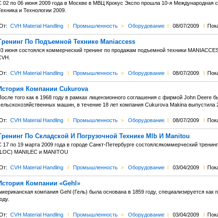
С 02 по 06 июня 2009 года в Москве в МВЦ Крокус Экспо прошла 10-я Международная 
ехника и Технологии 2009.
От:
CVH Material Handling
l
Промышленность
>
Оборудование
l
08/07/2009
l
Пока
Тренинг По Подъемной Технике Maniaccess
03 июня состоялся коммерческий тренинг по продажам подъемной техники MANIACCE
CVH.
От:
CVH Material Handling
l
Промышленность
>
Оборудование
l
08/07/2009
l
Пок
История Компании Cukurova
После того как в 1968 году в рамках лицензионного соглашения с фирмой John Deere б
сельскохозяйственных машин, в течение 18 лет компания Cukurova Makina выпустила
От:
CVH Material Handling
l
Промышленность
>
Оборудование
l
08/07/2009
l
Пока
Тренинг По Складской И Погрузочной Технике Mlb И Manitou
С 17 по 19 марта 2009 года в городе Санкт-Петербурге состоялсякоммерческий тренинг
(LOC) MANILEC и MANITOU
От:
CVH Material Handling
l
Промышленность
>
Оборудование
l
03/04/2009
l
Пока
История Компании «Gehl»
Американская компания Gehl (Гель) была основана в 1859 году, специализируется как
оду.
От:
CVH Material Handling
l
Промышленность
>
Оборудование
l
03/04/2009
l
Пока