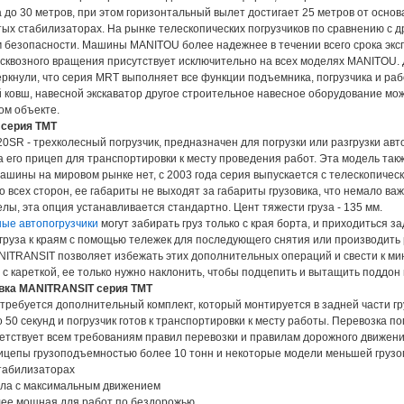
до 30 метров, при этом горизонтальный вылет достигает 25 метров от основан
тых стабилизаторах. На рынке телескопических погрузчиков по сравнению с 
 безопасности. Машины MANITOU более надежнее в течении всего срока экс
сквозного вращения присутствует исключительно на всех моделях MANITOU. 
еркнули, что серия MRT выполняет все функции подъемника, погрузчика и рабо
 ковш, навесной экскаватор другое строительное навесное оборудование мо
ом объекте.
серия TMT
0SR - трехколесный погрузчик, предназначен для погрузки или разгрузки ав
а его прицеп для транспортировки к месту проведения работ. Эта модель такж
ашины на мировом рынке нет, с 2003 года серия выпускается с телескопичес
о всех сторон, ее габариты не выходят за габариты грузовика, что немало ва
лы, эта опция устанавливается стандартно. Цент тяжести груза - 135 мм.
ые автопогрузчики
могут забирать груз только с края борта, и приходиться 
руза к краям с помощью тележек для последующего снятия или производить р
NITRANSIT позволяет избежать этих дополнительных операций и свести к мин
 с кареткой, ее только нужно наклонить, чтобы подцепить и вытащить поддон
вка MANITRANSIT серия TMT
 требуется дополнительный комплект, который монтируется в задней части гр
 50 секунд и погрузчик готов к транспортировки к месту работы. Перевозка по
етствует всем требованиям правил перевозки и правилам дорожного движения
рицепы грузоподъемностью более 10 тонн и некоторые модели меньшей груз
стабилизаторах
ела с максимальным движением
лее мощная для работ по бездорожью