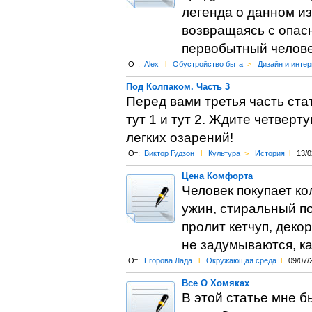
легенда о данном и
возвращаясь с опас
первобытный человек
От:
Alex
l
Обустройство быта
>
Дизайн и интер
Под Колпаком. Часть 3
Перед вами третья часть ста
тут 1 и тут 2. Ждите четверт
легких озарений!
От:
Виктор Гудзон
l
Культура
>
История
l
13/0
Цена Комфорта
Человек покупает ко
ужин, стиральный по
пролит кетчуп, деко
не задумываются, ка
От:
Егорова Лада
l
Окружающая среда
l
09/07/
Все О Хомяках
В этой статье мне б