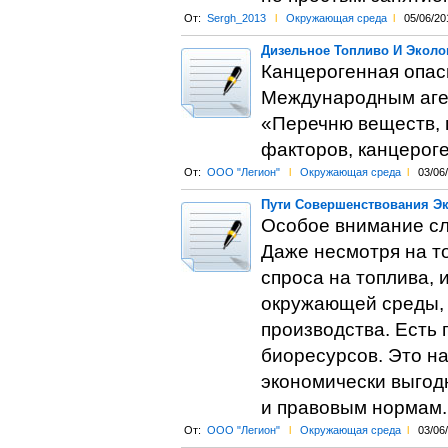
От:
Sergh_2013
l
Окружающая среда
l
05/06/20
Дизельное Топливо И Эколо
Канцерогенная опас
Международным аген
«Перечню веществ, 
факторов, канцероге
От:
ООО "Легион"
l
Окружающая среда
l
03/06
Пути Совершенствования Эк
Особое внимание сл
Даже несмотря на то
спроса на топлива,
окружающей среды, 
производства. Есть 
биоресурсов. Это н
экономически выгод
и правовым нормам.
От:
ООО "Легион"
l
Окружающая среда
l
03/06