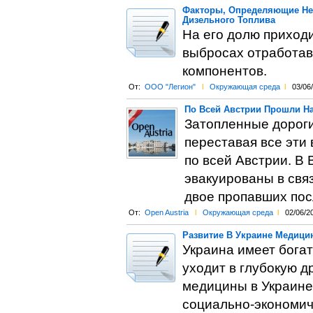
Факторы, Определяющие Не
Дизельного Топлива
На его долю приход
выбросах отработав
компонентов.
От:
ООО "Легион"
l
Окружающая среда
l
03/06
По Всей Австрии Прошли Н
Затопленные дороги
переставая все эти
по всей Австрии. В
эвакуированы в связ
двое пропавших пос
От:
Open Austria
l
Окружающая среда
l
02/06/2
Развитие В Украине Медици
Украина имеет бога
уходит в глубокую д
медицины в Украине
социально-экономич