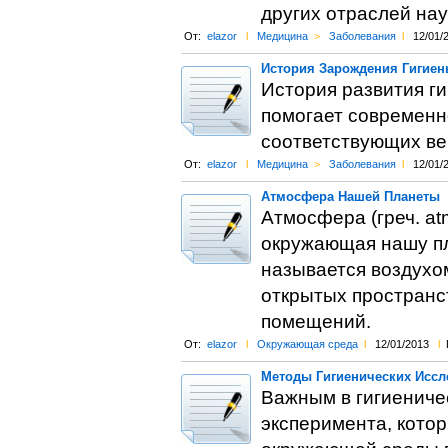
других отраслей нау
От:
elazor
l
Медицина
>
Заболевания
l
12/01/
История Зарождения Гигиен
История развития ги
помогает современн
соответствующих ве
От:
elazor
l
Медицина
>
Заболевания
l
12/01/
Атмосфера Нашей Планеты
Атмосфера (греч. atm
окружающая нашу пла
называется воздухо
открытых пространс
помещений.
От:
elazor
l
Окружающая среда
l
12/01/2013
l
Методы Гигиенических Иссл
Важным в гигиениче
эксперимента, кото