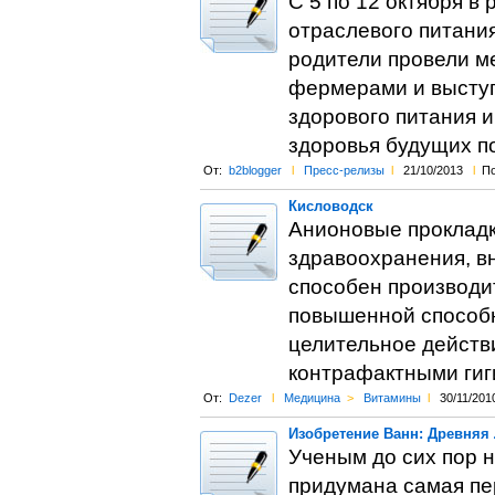
С 5 по 12 октября в
отраслевого питания
родители провели м
фермерами и выступ
здорового питания 
здоровья будущих п
От:
b2blogger
l
Пресс-релизы
l
21/10/2013
l
По
Кисловодск
Анионовые прокладк
здравоохранения, в
способен производи
повышенной способн
целительное действи
контрафактными гиг
От:
Dezer
l
Медицина
>
Витамины
l
30/11/201
Изобретение Ванн: Древняя 
Ученым до сих пор н
придумана самая пе