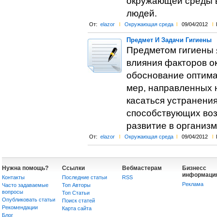
окружающей среды в 
людей.
От:
elazor
l
Окружающая среда
l
09/04/2012
l
Предмет И Задачи Гигиены
Предметом гигиены 
влияния факторов о
обоснование оптима
мер, направленных 
касаться устранения
способствующих воз
развитие в организ
От:
elazor
l
Окружающая среда
l
09/04/2012
l
Нужна помощь?
Ссылки
Вебмастерам
Бизнесс
информаци
Контакты
Последние статьи
RSS
Реклама
Часто задаваемые
Топ Авторы
вопросы
Топ Статьи
Опубликовать статьи
Поиск статей
Рекомендации
Карта сайта
Блог