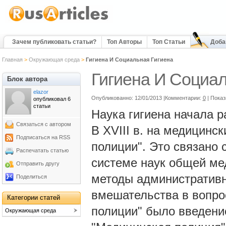
Зачем публиковать статьи?
Топ Авторы
Топ Статьи
Доба
Главная
>
Окружающая среда
>
Гигиена И Социальная Гигиена
Гигиена И Социал
Блок автора
elazor
Опубликованно: 12/01/2013 |Комментарии:
0
| Пока
опубликовал 6
статьи
Наука гигиена начала ра
Связаться с автором
В XVIII в. на медицинс
Подписаться на RSS
полиции". Это связано с
Распечатать статью
системе наук общей м
Отправить другу
методы административно
Поделиться
вмешательства в вопро
Категории статей
полиции" было введени
Окружающая среда