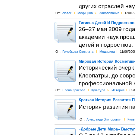
других отраслей нау
От:
elazor
l
Медицина
>
Заболевания
l
12/01/
Гигиена Детей И Подростков
26–27 мая 2009 год
академии наук прош
детей и подростков.
От:
Голубкова Светлата
l
Медицина
l
11/06/200
Мировая История Косметик
Исторический очерк 
Клеопатры, до совр
профессиональной к
От:
Елена Красова
l
Культура
>
История
l
05/
Краткая История Развития 
История развития п
От:
Александр Викторович
l
Куль
«Добрые Дети Мира» Выступ