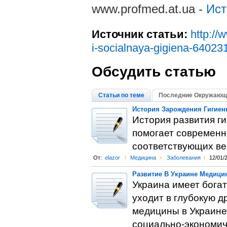
www.profmed.at.ua -
Ист
Источник статьи:
http://
i-socialnaya-gigiena-64023
Обсудить статью
Статьи по теме
Последние Окружающа
История Зарождения Гигиен
История развития ги
помогает современн
соответствующих ве
От:
elazor
l
Медицина
>
Заболевания
l
12/01/
Развитие В Украине Медици
Украина имеет бога
уходит в глубокую д
медицины в Украине
социально-экономич