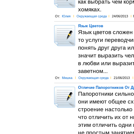
как выбрать чем кор
хомяках.
От:
Юлия
l
Окружающая среда
l
24/06/2013
l
Язык Цветов
Язык цветов сложен 
то услуги переводчи
понять друг друга и
значит выразить чел
в любви или выразит
заветном...
От:
Мишка
l
Окружающая среда
l
21/06/2013
l
Отличие Папоротников От Д
Папоротники сильно
они имеют общее схо
строение настолько
что отличить их от 
этим отличить одни 
не простым занятие