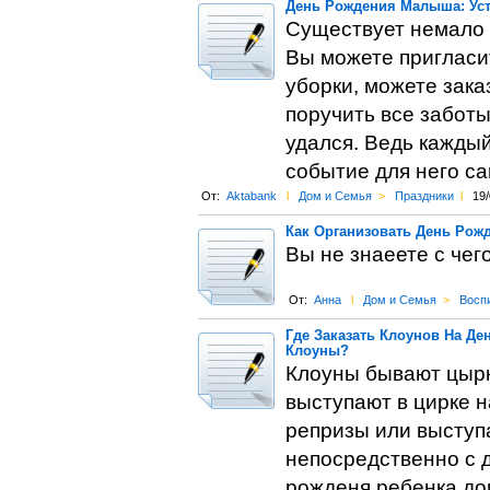
День Рождения Малыша: Уст
Существует немало с
Вы можете пригласи
уборки, можете зака
поручить все заботы
удался. Ведь кажды
событие для него са
От:
Aktabank
l
Дом и Семья
>
Праздники
l
19/
Как Организовать День Рож
Вы не знаеете с че
От:
Анна
l
Дом и Семья
>
Восп
Где Заказать Клоунов На Де
Клоуны?
Клоуны бывают цырк
выступают в цирке 
репризы или выступ
непосредственно с д
рожденя ребенка дом