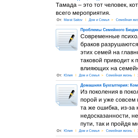
Тамада – это тот человек, ко
всего мероприятия.
От:
Marat Saitov
l
Дом и Семья
>
Семейная жи
Проблемы Семейного Бюджет
Современные психол
браков разрушаются
этих семей на главн
таковой приводит к
влияющих на семейн
От:
Юлия
l
Дом и Семья
>
Семейная жизнь
l
Домашняя Бухгалтерия: Ком
Из поколения в пок
порой и уже совсем
та же ошибка, из-з
недосказанности, не
пути, так и пройдя 
От:
Юлия
l
Дом и Семья
>
Семейная жизнь
l