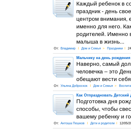
Каждый ребенок в с
праздник - день сво
центром внимания, е
именно для него. Ка
родителей. Именно в
малыша в жизнь...
От:
Владимир
l
Дом и Семья
>
Праздники
l
24
Мальчику на день рождения
Наверно, самый дол
человечка – это Ден
обещают вести себя
От:
Ульяна Доброскок
l
Дом и Семья
>
Воспита
Как Отпраздновать Детский
Подготовка дня рожд
способы, чтобы свес
вашему ребенку и го
От:
Антоша Пешков
l
Дети и родители
l
12/05/2