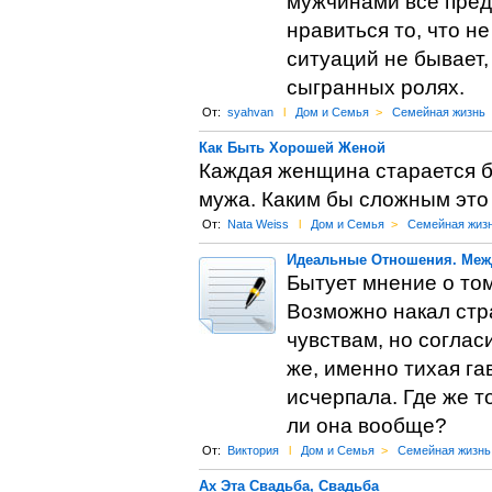
мужчинами всё преде
нравиться то, что н
ситуаций не бывает,
сыгранных ролях.
От:
syahvan
l
Дом и Семья
>
Семейная жизнь
Как Быть Хорошей Женой
Каждая женщина старается б
мужа. Каким бы сложным это н
От:
Nata Weiss
l
Дом и Семья
>
Семейная жиз
Идеальные Отношения. Меж
Бытует мнение о том
Возможно накал стра
чувствам, но соглас
же, именно тихая га
исчерпала. Где же 
ли она вообще?
От:
Виктория
l
Дом и Семья
>
Семейная жизнь
Ах Эта Свадьба, Свадьба