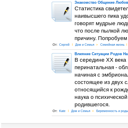
Знакомство Общение Любо
Статистика свидете
наивысшего пика уд
говорят мудрые люди
что после пылкой л
причину. Попробуем 
От:
Сергей
l
Дом и Семья
>
Семейная жизнь
l
Влияние Ситуации Родов На
В середине ХХ века 
перинатальная - обл
начиная с эмбрионал
состоящее из двух сло
относящийся к рожд
наука о психической
родившегося.
От:
Kate
l
Дом и Семья
>
Беременность и род