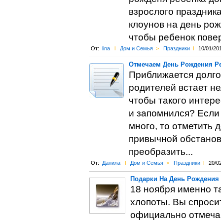
взрослого праздник
клоунов на день ро
чтобы ребенок повер
От:
lina
l
Дом и Семья
>
Праздники
l
10/01/20
Отмечаем День Рождения Ре
Приближается долго
родителей встает не
чтобы такого интере
и запомнился? Если
много, то отметить 
привычной обстановк
преобразить...
От:
Данила
l
Дом и Семья
>
Праздники
l
20/0
Подарки На День Рождения
18 ноября именно та
хлопоты. Вы спроси
официально отмечаю