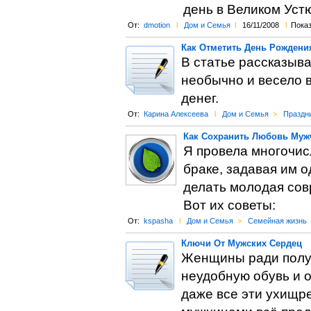
день в Великом Устю
От:
dmotion
l
Дом и Семья
l
16/11/2008
l
Показ
Как Отметить День Рождени
В статье рассказыва
необычно и весело 
денег.
От:
Карина Алексеева
l
Дом и Семья
>
Праздн
Как Сохранить Любовь Му
Я провела многочис
браке, задавая им о
делать молодая со
Вот их советы:
От:
kspasha
l
Дом и Семья
>
Семейная жизнь
Ключи От Мужских Сердец
Женщины ради получ
неудобную обувь и о
даже все эти ухищре