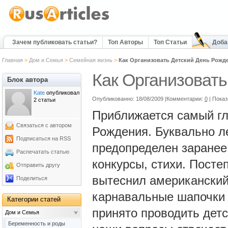
Зачем публиковать статьи?
Топ Авторы
Топ Статьи
Доба
Главная
>
Дом и Семья
>
Семейная жизнь
>
Как Организовать Детский День Рожд
Как Организовать
Блок автора
Kate
опубликовал
Опубликованно: 18/08/2009 |Комментарии:
0
| Пока
2 статьи
Приближается самый гл
Связаться с автором
Рождения. Буквально ле
Подписаться на RSS
предопределен заранее 
Распечатать статью
конкурсы, стихи. Пост
Отправить другу
вытеснил американский
Поделиться
карнавальные шапочки 
Категории статей
принято проводить дет
Дом и Семья
Беременность и роды