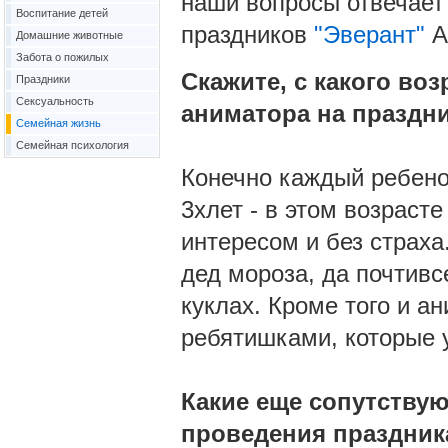
наши вопросы отвечает
Воспитание детей
праздников
"Эверант"
А
Домашние животные
Забота о пожилых
Скажите, с какого во
Праздники
Сексуальность
аниматора на праздн
Семейная жизнь
Семейная психология
Конечно каждый ребено
3хлет - в этом возраст
интересом и без страха.
дед мороза, да почтивс
куклах. Кроме того и а
ребятишками, которые у
Какие еще сопутству
проведения праздник