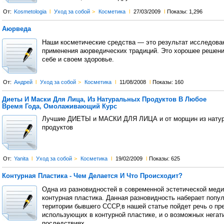
От:
Kosmetologia
l
Уход за собой
>
Косметика
l
27/03/2009
l
Показы: 1,296
Аюрведа
Наши косметические средства — это результат исследова
применения аюрведических традиций. Это хорошее решени
себе и своем здоровье.
От:
Андрей
l
Уход за собой
>
Косметика
l
11/08/2008
l
Показы: 160
Диеты И Маски Для Лица, Из Натуральных Продуктов В Любое
Время Года, Омолаживающий Курс
Лучшие ДИЕТЫ и МАСКИ ДЛЯ ЛИЦА и от морщин из нату
продуктов
От:
Yanita
l
Уход за собой
>
Косметика
l
19/02/2009
l
Показы: 625
Контурная Пластика - Чем Делается И Что Происходит?
Одна из разновидностей в современной эстетической меди
контурная пластика. Данная разновидность наберает попу
територии бывшего СССР,в нашей статье пойдет речь о пр
использующих в контурной пластике, и о возможных негат
последствиях.