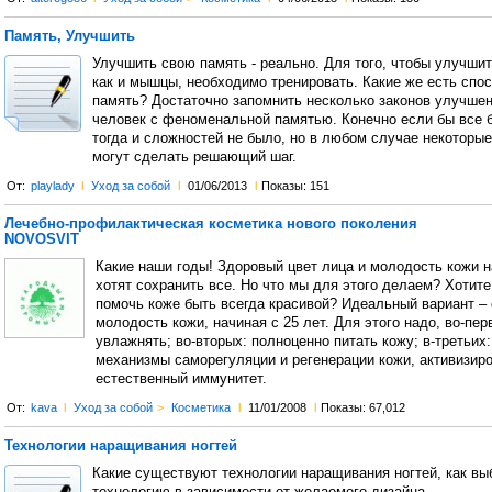
Память, Улучшить
Улучшить свою память - реально. Для того, чтобы улучшит
как и мышцы, необходимо тренировать. Какие же есть спо
память? Достаточно запомнить несколько законов улучшен
человек с феноменальной памятью. Конечно если бы все б
тогда и сложностей не было, но в любом случае некоторые
могут сделать решающий шаг.
От:
playlady
l
Уход за собой
l
01/06/2013
l
Показы: 151
Лечебно-профилактическая косметика нового поколения
NOVOSVIT
Какие наши годы! Здоровый цвет лица и молодость кожи н
хотят сохранить все. Но что мы для этого делаем? Хотите 
помочь коже быть всегда красивой? Идеальный вариант –
молодость кожи, начиная с 25 лет. Для этого надо, во-пер
увлажнять; во-вторых: полноценно питать кожу; в-третьих:
механизмы саморегуляции и регенерации кожи, активизиро
естественный иммунитет.
От:
kava
l
Уход за собой
>
Косметика
l
11/01/2008
l
Показы: 67,012
Технологии наращивания ногтей
Какие существуют технологии наращивания ногтей, как вы