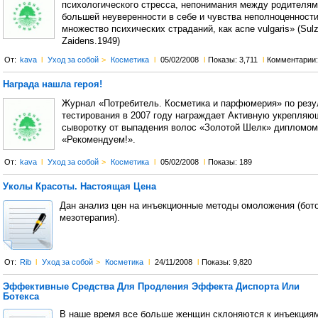
психологического стресса, непонимания между родителям
большей неуверенности в себе и чувства неполноценности
множество психических страданий, как acne vulgaris» (Sulz
Zaidens.1949)
От:
kava
l
Уход за собой
>
Косметика
l
05/02/2008
l
Показы: 3,711
l
Комментарии
Награда нашла героя!
Журнал «Потребитель. Косметика и парфюмерия» по резу
тестирования в 2007 году награждает Активную укрепляю
сыворотку от выпадения волос «Золотой Шелк» дипломом
«Рекомендуем!».
От:
kava
l
Уход за собой
>
Косметика
l
05/02/2008
l
Показы: 189
Уколы Красоты. Настоящая Цена
Дан анализ цен на инъекционные методы омоложения (бото
мезотерапия).
От:
Rib
l
Уход за собой
>
Косметика
l
24/11/2008
l
Показы: 9,820
Эффективные Средства Для Продления Эффекта Диспорта Или
Ботекса
В наше время все больше женщин склоняются к инъекциям