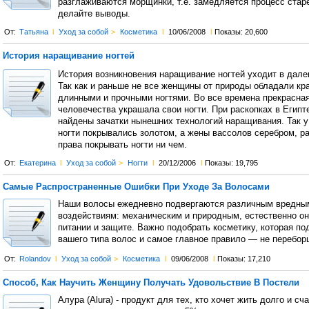
разглаживаются морщинки, т.е. замедляется процесс старе
делайте выводы.
От:
Татьяна
l
Уход за собой
>
Косметика
l
10/06/2008
l
Показы: 20,600
История наращивание ногтей
История возникновения наращивание ногтей уходит в дале
Так как и раньше не все женщины от природы обладали кр
длинными и прочными ногтями. Во все времена прекрасна
человечества украшала свои ногти. При раскопках в Егип
найдены зачатки нынешних технологий наращивания. Так 
ногти покрывались золотом, а жены вассолов серебром, р
права покрывать ногти ни чем.
От:
Екатерина
l
Уход за собой
>
Ногти
l
20/12/2006
l
Показы: 19,795
Самые Распространенные Ошибки При Уходе За Волосами
Наши волосы ежедневно подвергаются различным вредны
воздействиям: механическим и природным, естественно о
питании и защите. Важно подобрать косметику, которая по
вашего типа волос и самое главное правило — не перебор
От:
Rolandov
l
Уход за собой
>
Косметика
l
09/06/2008
l
Показы: 17,210
Способ, Как Научить Женщину Получать Удовольствие В Постели
Алура (Alura) - продукт для тех, кто хочет жить долго и сч