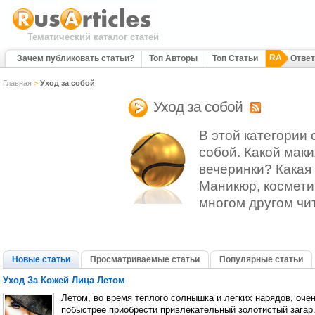
Тематический каталог статей
RA
Зачем публиковать статьи?
Топ Авторы
Топ Статьи
Отве
Главная
>
Уход за собой
Уход за собой
В этой категории 
собой. Какой маки
вечеринки? Какая
Маникюр, косметик
многом другом чит
Новые статьи
Просматриваемые статьи
Популярные статьи
Уход За Кожей Лица Летом
Летом, во время теплого солнышка и легких нарядов, оче
побыстрее приобрести привлекательный золотистый загар