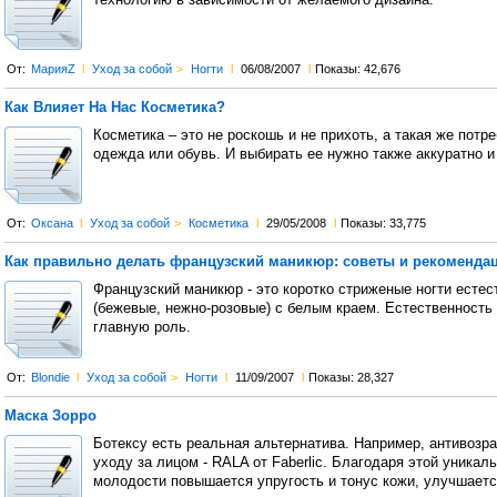
технологию в зависимости от желаемого дизайна.
От:
МарияZ
l
Уход за собой
>
Ногти
l
06/08/2007
l
Показы: 42,676
Как Влияет На Нас Косметика?
Косметика – это не роскошь и не прихоть, а такая же потре
одежда или обувь. И выбирать ее нужно также аккуратно и
От:
Оксана
l
Уход за собой
>
Косметика
l
29/05/2008
l
Показы: 33,775
Как правильно делать французский маникюр: советы и рекоменда
Французский маникюр - это коротко стриженые ногти естес
(бежевые, нежно-розовые) с белым краем. Естественность 
главную роль.
От:
Blondie
l
Уход за собой
>
Ногти
l
11/09/2007
l
Показы: 28,327
Маска Зорро
Ботексу есть реальная альтернатива. Например, антивозра
уходу за лицом - RALA от Faberlic. Благодаря этой уника
молодости повышается упругость и тонус кожи, улучшаетс