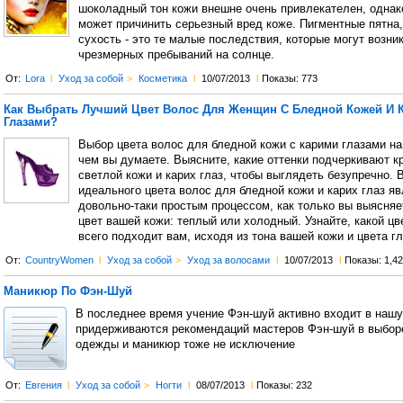
шоколадный тон кожи внешне очень привлекателен, однако
может причинить серьезный вред коже. Пигментные пятна,
сухость - это те малые последствия, которые могут возни
чрезмерных пребываний на солнце.
От:
Lora
l
Уход за собой
>
Косметика
l
10/07/2013
l
Показы: 773
Как Выбрать Лучший Цвет Волос Для Женщин С Бледной Кожей И 
Глазами?
Выбор цвета волос для бледной кожи с карими глазами н
чем вы думаете. Выясните, какие оттенки подчеркивают к
светлой кожи и карих глаз, чтобы выглядеть безупречно. 
идеального цвета волос для бледной кожи и карих глаз я
довольно-таки простым процессом, как только вы выясняет
цвет вашей кожи: теплый или холодный. Узнайте, какой ц
всего подходит вам, исходя из тона вашей кожи и цвета гл
От:
CountryWomen
l
Уход за собой
>
Уход за волосами
l
10/07/2013
l
Показы: 1,4
Маникюр По Фэн-Шуй
В последнее время учение Фэн-шуй активно входит в нашу
придерживаются рекомендаций мастеров Фэн-шуй в выборе
одежды и маникюр тоже не исключение
От:
Евгения
l
Уход за собой
>
Ногти
l
08/07/2013
l
Показы: 232