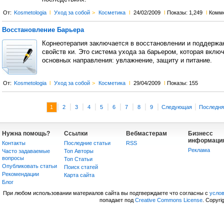
От:
Kosmetologia
l
Уход за собой
>
Косметика
l
24/02/2009
l
Показы: 1,249
l
Комм
Восстановление Барьера
Корнеотерапия заключается в восстановлении и поддержа
свойств ки. Это система ухода за барьером, которая включ
основных направления: увлажнение, защиту и питание.
От:
Kosmetologia
l
Уход за собой
>
Косметика
l
29/04/2009
l
Показы: 155
|
|
|
|
|
|
|
|
|
|
1
2
3
4
5
6
7
8
9
Следующая
Последня
Нужна помощь?
Ссылки
Вебмастерам
Бизнесс
информаци
Контакты
Последние статьи
RSS
Реклама
Часто задаваемые
Топ Авторы
вопросы
Топ Статьи
Опубликовать статьи
Поиск статей
Рекомендации
Карта сайта
Блог
При любом использовании материалов сайта вы подтверждаете что согласны с
усло
попадает под
Creative Commons License
. Copyri