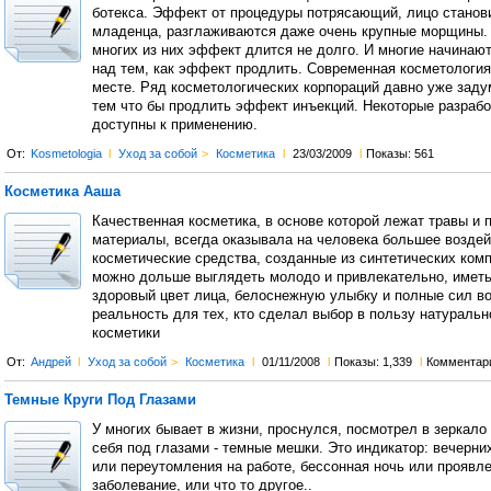
ботекса. Эффект от процедуры потрясающий, лицо станови
младенца, разглаживаются даже очень крупные морщины.
многих из них эффект длится не долго. И многие начинаю
над тем, как эффект продлить. Современная косметология 
месте. Ряд косметологических корпораций давно уже зад
тем что бы продлить эффект инъекций. Некоторые разрабо
доступны к применению.
От:
Kosmetologia
l
Уход за собой
>
Косметика
l
23/03/2009
l
Показы: 561
Косметика Ааша
Качественная косметика, в основе которой лежат травы и 
материалы, всегда оказывала на человека большее воздей
косметические средства, созданные из синтетических комп
можно дольше выглядеть молодо и привлекательно, иметь
здоровый цвет лица, белоснежную улыбку и полные сил в
реальность для тех, кто сделал выбор в пользу натуральн
косметики
От:
Андрей
l
Уход за собой
>
Косметика
l
01/11/2008
l
Показы: 1,339
l
Комментар
Темные Круги Под Глазами
У многих бывает в жизни, проснулся, посмотрел в зеркало
себя под глазами - темные мешки. Это индикатор: вечерни
или переутомления на работе, бессонная ночь или проявл
заболевание, или что то другое..