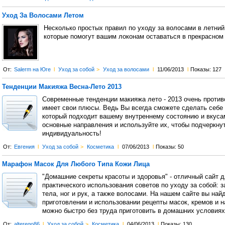
Уход За Волосами Летом
Несколько простых правил по уходу за волосами в летний
которые помогут вашим локонам оставаться в прекрасном 
От:
Salerm на Юге
l
Уход за собой
>
Уход за волосами
l
11/06/2013
l
Показы: 127
Тенденции Макияжа Весна-Лето 2013
Современные тенденции макияжа лето - 2013 очень против
имеет свои плюсы. Ведь Вы всегда сможете сделать себе
который подходит вашему внутреннему состоянию и вкусам
основные направления и используйте их, чтобы подчеркну
индивидуальность!
От:
Евгения
l
Уход за собой
>
Косметика
l
07/06/2013
l
Показы: 50
Марафон Масок Для Любого Типа Кожи Лица
"Домашние секреты красоты и здоровья" - отличный сайт д
практического использования советов по уходу за собой: з
тела, ног и рук, а также волосами. На нашем сайте вы най
приготовлении и использовании рецепты масок, кремов и н
можно быстро без труда приготовить в домашних условиях
От:
alterego86
l
Уход за собой
>
Косметика
l
04/06/2013
l
Показы: 130