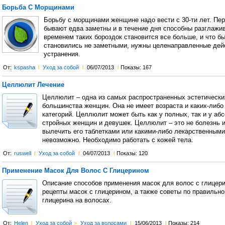
Борьба С Морщинами
Борьбу с морщинами женщине надо вести с 30-ти лет. Пе
бывают едва заметны и в течение дня способны разглажив
временем таких бороздок становится все больше, и что бы
становились не заметными, нужны целенаправленные дей
устранения.
От:
kspasha
l
Уход за собой
l
06/07/2013
l
Показы: 167
Целлюлит Лечение
Целлюлит – одна из самых распространенных эстетически
большинства женщин. Она не имеет возраста и каких-либо
категорий. Целлюлит может быть как у полных, так и у аб
стройных женщин и девушек. Целлюлит – это не болезнь и
вылечить его таблетками или какими-либо лекарственным
невозможно. Необходимо работать с кожей тела.
От:
ruswell
l
Уход за собой
l
04/07/2013
l
Показы: 120
Применение Масок Для Волос С Глицерином
Описание способов применения масок для волос с глицер
рецепты масок с глицерином, а также советы по правильн
глицерина на волосах.
От:
Helen
l
Уход за собой
>
Уход за волосами
l
15/06/2013
l
Показы: 214