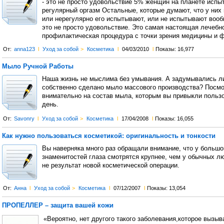
- это не просто удовольствие 5% женщин на планете испы
регулярный оргазм Остальные, которые думают, что у них
или нерегулярно его испытывают, или не испытывают вооб
это не просто удовольствие. Это самая настоящая лечебно
профилактическая процедура с точки зрения медицины и ф
От:
anna123
l
Уход за собой
>
Косметика
l
04/03/2010
l
Показы: 16,977
Мыло Ручной Работы
Наша жизнь не мыслима без умывания. А задумывались ли
собственно сделано мыло массового производства? Посмо
внимательно на состав мыла, которым вы привыкли польз
день.
От:
Savonry
l
Уход за собой
>
Косметика
l
17/04/2008
l
Показы: 16,055
Как нужно пользоваться косметикой: оригинальность и тонкости
Вы наверняка много раз обращали внимание, что у большо
знаменитостей глаза смотрятся крупнее, чем у обычных лю
не результат новой косметической операции.
От:
Анна
l
Уход за собой
>
Косметика
l
07/12/2007
l
Показы: 13,054
ПРОПЕЛЛЕР – защита вашей кожи
«Вероятно, нет другого такого заболевания,которое вызы