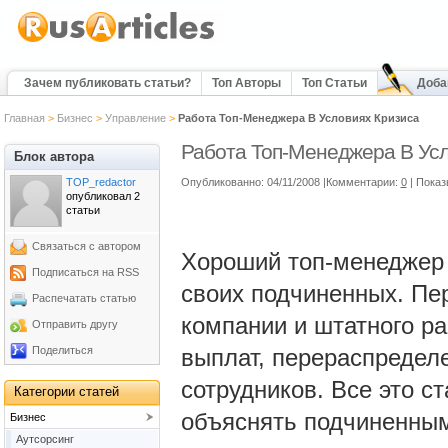
Зачем публиковать статьи?
Топ Авторы
Топ Статьи
Доба
Главная
>
Бизнес
>
Управление
>
Работа Топ-Менеджера В Условиях Кризиса
Работа Топ-Менеджера В Усл
Блок автора
TOP_redactor
Опубликованно: 04/11/2008 |Комментарии:
0
| Показ
опубликовал 2
статьи
Связаться с автором
Хороший топ-менеджер 
Подписаться на RSS
своих подчиненных. Пе
Распечатать статью
компании и штатного р
Отправить другу
Поделиться
выплат, перераспредел
сотрудников. Все это с
Категории статей
объяснять подчиненным
Бизнес
Аутсорсинг