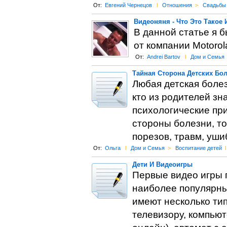
От:
Евгений Чернецов
l
Отношения
>
Свадьбы
Видеоняня - Что Это Такое 
В данной статье я 
от компании Motoro
От:
Andrei Bartov
l
Дом и Семья
Тайная Сторона Детских Бо
Любая детская болез
кто из родителей зн
психологические при
стороны болезни, то
порезов, травм, ушиб
От:
Ольга
l
Дом и Семья
>
Воспитание детей
l
Дети И Видеоигры
Первые видео игры п
наиболее популярны
имеют несколько ти
телевизору, компьют