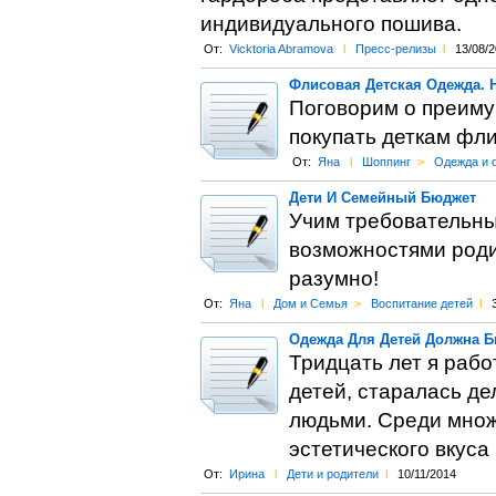
индивидуального пошива.
От:
Vicktoria Abramova
l
Пресс-релизы
l
13/08/
Флисовая Детская Одежда. 
Поговорим о преиму
покупать деткам фл
От:
Яна
l
Шоппинг
>
Одежда и 
Дети И Семейный Бюджет
Учим требовательны
возможностями родит
разумно!
От:
Яна
l
Дом и Семья
>
Воспитание детей
l
Одежда Для Детей Должна Бы
Тридцать лет я рабо
детей, старалась д
людьми. Среди множ
эстетического вкуса 
От:
Ирина
l
Дети и родители
l
10/11/2014