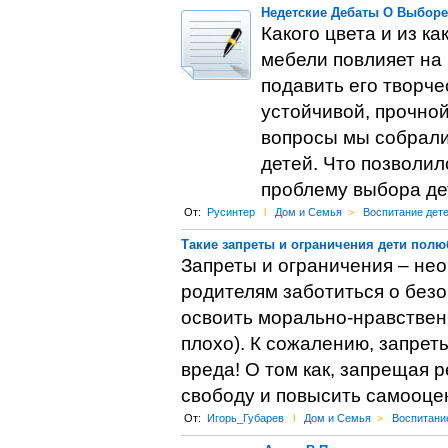
Недетские Дебаты О Выборе
Какого цвета и из к
мебели повлияет на
подавить его творч
устойчивой, прочной
вопросы мы собрали
детей. Что позволил
проблему выбора де
От:
Русинтер
l
Дом и Семья
>
Воспитание дет
Такие запреты и ограничения дети полю
Запреты и ограничения – не
родителям заботиться о безо
освоить морально-нравственн
плохо). К сожалению, запрет
вреда! О том как, запрещая 
свободу и повысить самооценк
От:
Игорь_Губарев
l
Дом и Семья
>
Воспитани