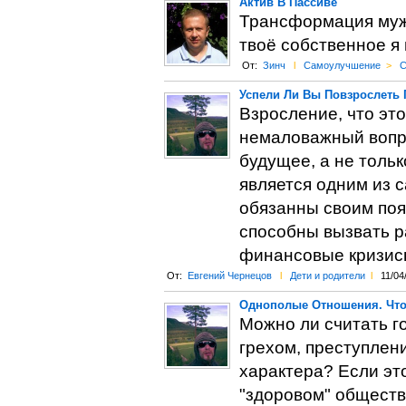
Актив В Пассиве
Трансформация мужс
твоё собственное я
От:
Зинч
l
Самоулучшение
>
С
Успели Ли Вы Повзрослеть 
Взросление, что это
немаловажный вопро
будущее, а не толь
является одним из 
обязанны своим поя
способны вызвать р
финансовые кризис
От:
Евгений Чернецов
l
Дети и родители
l
11/04
Однополые Отношения. Что
Можно ли считать г
грехом, преступлени
характера? Если это
"здоровом" обществ