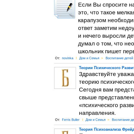
Если Вы спросите н
это, что такое мелка
карапузом необходи
ответ заметим недоу
и нечего выросли де
думал о том, что не
школьник пишет перв
От:
novinka
l
Дом и Семья
>
Воспитание детей
Теории Психического Разви
Здравствуйте уважа
теорию психическог
Сегодня вам предста
свыше представленн
«психического разв
направления.
От:
Ferris Buller
l
Дом и Семья
>
Воспитание д
Теория Психоанализа Фрей