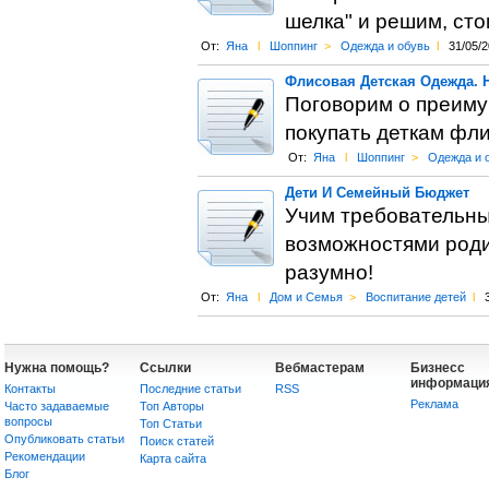
шелка" и решим, сто
От:
Яна
l
Шоппинг
>
Одежда и обувь
l
31/05/
Флисовая Детская Одежда. 
Поговорим о преиму
покупать деткам фл
От:
Яна
l
Шоппинг
>
Одежда и 
Дети И Семейный Бюджет
Учим требовательны
возможностями родит
разумно!
От:
Яна
l
Дом и Семья
>
Воспитание детей
l
Нужна помощь?
Ссылки
Вебмастерам
Бизнесс
информаци
Контакты
Последние статьи
RSS
Реклама
Часто задаваемые
Топ Авторы
вопросы
Топ Статьи
Опубликовать статьи
Поиск статей
Рекомендации
Карта сайта
Блог