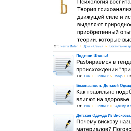
Психология воспита
Теория психоанализа
движущей силе и ис
выделяют природное
приобретенный опыт
теории, которые выс
От:
Ferris Buller
l
Дом и Семья
>
Воспитание д
Подтяни Штаны!
Разбираемся в тенде
происхождении "при
От:
Яна
l
Шоппинг
>
Мода
l
03
Безопасность Детской Одеж
Как правильно подоб
влияют на здоровье
От:
Яна
l
Шоппинг
>
Одежда и 
Детская Одежда Из Вискозы.
Почему вискозу наз
материалов? Погово