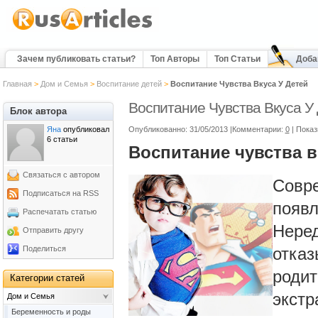
Зачем публиковать статьи?
Топ Авторы
Топ Статьи
Доба
Главная
>
Дом и Семья
>
Воспитание детей
>
Воспитание Чувства Вкуса У Детей
Воспитание Чувства Вкуса У
Блок автора
Яна
опубликовал
Опубликованно: 31/05/2013 |Комментарии:
0
| Пока
6 статьи
Воспитание чувства вк
Связаться с автором
Совре
Подписаться на RSS
появл
Распечатать статью
Неред
Отправить другу
Поделиться
отказ
родит
Категории статей
экстр
Дом и Семья
Беременность и роды