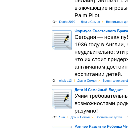
онлайн), автомат с 
включающие игровы
Palm Pilot.
От:
Ducho2010
l
Дом и Семья
>
Воспитание де
Формула Счастливого Брака
Сегодня — новая пу
1936 году в Англии,
неудивительно: эти
что их стоит придер
англичанам достоинс
воспитании детей.
От:
chaica13
l
Дом и Семья
>
Воспитание дете
Дети И Семейный Бюджет
Учим требовательны
возможностями родит
разумно!
От:
Яна
l
Дом и Семья
>
Воспитание детей
l
Раннее Развитие Ребенка Чт