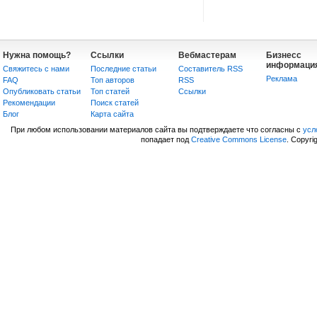
Нужна помощь?
Ссылки
Вебмастерам
Бизнесс
информаци
Свяжитесь с нами
Последние статьи
Составитель RSS
Реклама
FAQ
Топ авторов
RSS
Опубликовать статьи
Топ статей
Сcылки
Рекомендации
Поиск статей
Блог
Карта сайта
При любом использовании материалов сайта вы подтверждаете что согласны с
усл
попадает под
Creative Commons License
. Copyri