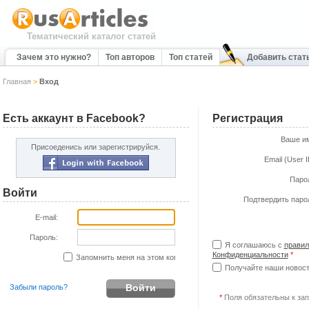
Тематический каталог статей
Зачем это нужно?
Топ авторов
Топ статей
Добавить стат
Главная
>
Вход
Есть аккаунт в Facebook?
Регистрация
Ваше и
Присоеденись или зарегистрируйся.
Email (User 
Паро
Войти
Подтвердить паро
E-mail:
Пароль:
Я соглашаюсь с
правил
Конфиденциальности
*
Запомнить меня на этом компьютере
Получайте наши новости
Забыли пароль?
*
Поля обязательны к за