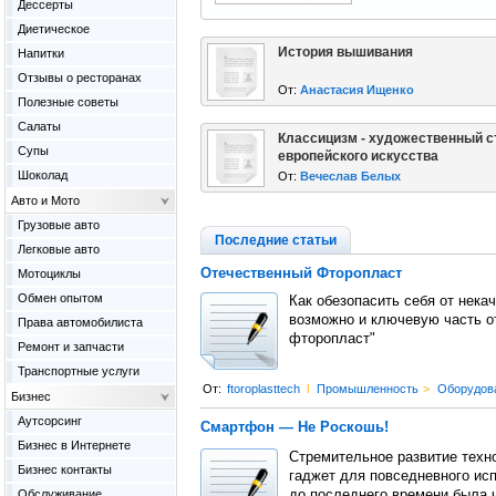
Дессерты
Диетическое
История вышивания
Напитки
Отзывы о ресторанах
От:
Анастасия Ищенко
Полезные советы
Салаты
Классицизм - художественный с
Супы
европейского искусства
Шоколад
От:
Вечеслав Белых
Авто и Мото
Грузовые авто
Последние статьи
Легковые авто
Отечественный Фторопласт
Мотоциклы
Обмен опытом
Как обезопасить себя от нека
возможно и ключевую часть о
Права автомобилиста
фторопласт"
Ремонт и запчасти
Транспортные услуги
От:
ftoroplasttech
l
Промышленность
>
Оборудов
Бизнес
Аутсорсинг
Смартфон — Не Роскошь!
Бизнес в Интернете
Стремительное развитие техн
Бизнес контакты
гаджет для повседневного ис
Обслуживание
до последнего времени была 