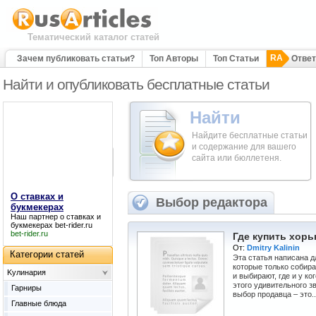
Тематический каталог статей
RA
Зачем публиковать статьи?
Топ Авторы
Топ Статьи
Отве
Найти и опубликовать бесплатные статьи
Найти
Найдите бесплатные статьи
и содержание для вашего
сайта или бюллетеня.
О ставках и
Выбор редактора
букмекерах
Наш партнер
о ставках и
букмекерах
bet-rider.ru
bet-rider.ru
Где купить хорь
От:
Dmitry Kalinin
Категории статей
Эта статья написана д
которые только собира
Kулинария
и выбирают, где и у к
этого удивительного з
Гарниры
выбор продавца – это..
Главные блюда