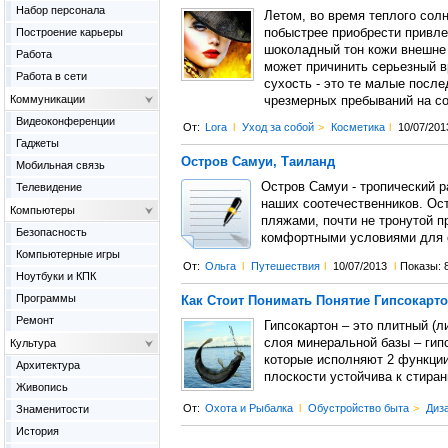
Набор персонала
Летом, во время теплого солн
Построение карьеры
побыстрее приобрести привле
шоколадный тон кожи внешне 
Работа
может причинить серьезный в
Работа в сети
сухость - это те малые после
Коммуникации
чрезмерных пребываний на со
Видеоконференции
От:
Lora
l
Уход за собой
>
Косметика
l
10/07/201
Гаджеты
Остров Самуи, Таиланд
Мобильная связь
Остров Самуи - тропический р
Телевидение
наших соотечественников. Ос
Компьютеры
пляжами, почти не тронутой п
Безопасность
комфортными условиями для 
Компьютерные игры
От:
Ольга
l
Путешествия
l
10/07/2013
l
Показы: 
Ноутбуки и КПК
Программы
Как Стоит Понимать Понятие Гипсокарт
Ремонт
Гипсокартон – это плитный (л
слоя минеральной базы – гипс
Культура
которые исполняют 2 функции
Архитектура
плоскости устойчива к стиран
Живопись
От:
Охота и Рыбалка
l
Обустройство быта
>
Диза
Знаменитости
История