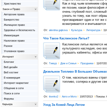
Как и под чьим влиянием сфо
Христианство
ее поэзии, какая философия л
Закон и Право
очень глубокий поэт, сложный
Авторские права
узнать по тому, как поэт обра
Банкротство
проговаривает один и тот же 
всматривается и вчитывается 
Жилищное право
Здоровье и безопасность
От:
alevtina gajkova
l
Культура
>
Литература
l
11
Иммиграция
Что Такое Каслинское Литье?
Налоговое право
Каслинское литье является н
Разное
культурного наследия, оно во
Уголовное право
украшать кабинеты, офисы из
Интернет
Блоггинг
От:
Тимур
l
Дом и Семья
>
Праздники
l
11/07/20
Веб дизайн
Дизельное Топливо В Больших Объемах
Веб хостинг
О том, насколько важны стра
Е-коммерция
топливо, солярка и другие св
Интернет-маркетинг
Общение в сети
Поиск в сети
От:
tkenko2
l
Авто и Мото
l
10/07/2013
l
Показы: 
Форумы
Карьера
Уход За Кожей Лица Летом