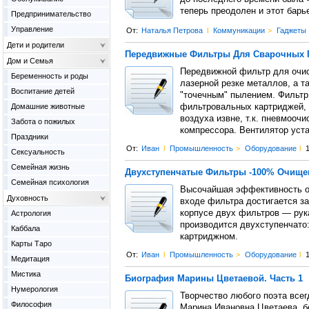
теперь преодолен и этот барь
Предпринимательство
Управление
От:
Наталья Петрова
l
Коммуникации
>
Гаджеты
Дети и родители
Передвижные Фильтры Для Сварочных 
Дом и Семья
Передвижной фильтр для очис
Беременность и роды
лазерной резке металлов, а т
Воспитание детей
"точечным" пылением. Фильтр
Домашние животные
фильтровальных картриджей, 
воздуха извне, т.к. пневмооч
Забота о пожилых
компрессора. Вентилятор уст
Праздники
От:
Иван
l
Промышленность
>
Оборудование
l
1
Сексуальность
Семейная жизнь
Двухступенчатые Фильтры -100% Очище
Семейная психология
Высочайшая эффективность оч
Духовность
входе фильтра достигается за
корпусе двух фильтров — рука
Астрология
производится двухступенчато:
Каббала
картриджном.
Карты Таро
От:
Иван
l
Промышленность
>
Оборудование
l
1
Медитация
Мистика
Биография Марины Цветаевой. Часть 1
Нумерология
Творчество любого поэта всег
Философия
Марина Ивановна Цветаева, бе