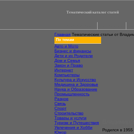
Тематический каталог статей
А зачем это надо?
Топ авторов
То
Главная
Тематические статьи от Влади
По темам
Авто и Мото
Бизнес и финансы
Дети и их Родители
Дом и Семья
Закон и Право
Интернет
Компьютеры
Культура и Искусство
Медицина и Здоровье
Наука и Образование
Промышленность
Разное
Связь
Спорт
Строительство
Товары и услуги
Владимир За
Туризм и Путешествия
Увлечения и Хобби
Родился в 1955 
Юмор