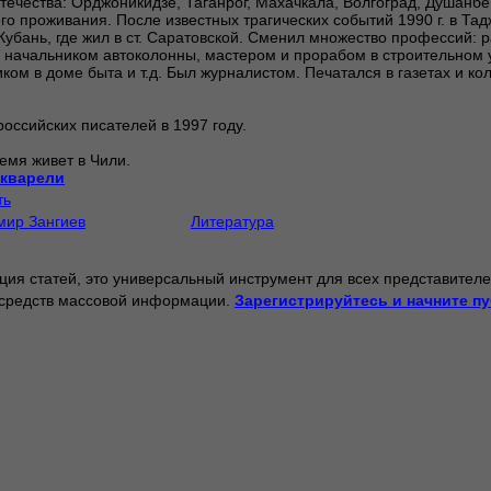
течества: Орджоникидзе, Таганрог, Махачкала, Волгоград, Душанбе
го проживания. После известных трагических событий 1990 г. в Тад
Кубань, где жил в ст. Саратовской. Сменил множество профессий: 
 начальником автоколонны, мастером и прорабом в строительном 
ком в доме быта и т.д. Был журналистом. Печатался в газетах и ко
оссийских писателей в 1997 году.
емя живет в Чили.
Акварели
ть
мир Зангиев
| 13/08/2009 |
Литература
ция статей, это универсальный инструмент для всех представителе
 средств массовой информации.
Зарегистрируйтесь и начните п