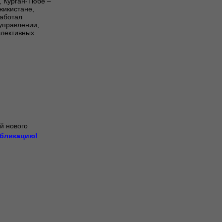
, Курган-Тюбе –
жикистане,
работал
управлении,
ллективных
й нового
убликацию!