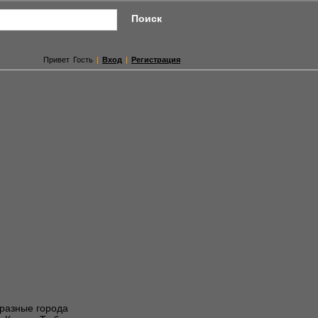
Привет Гость
|
Вход
|
Регистрация
 разные города