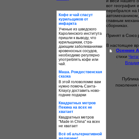
и веси нашего о
вот география е
перебрался на 
Кофе и чай спасут
автомехаником,
куриль­щиков от
главным механи
инфаркта
сборниках.
Ученые из шведского
Каро­линс­кого института
Принят в Союз р
пришли к выводу, что
куриль­щикам, стра­
В настоящее вр
дающим забо­ле­ва­ниями
Осенние 
крове­носных сосудов,
необ­хо­димо регулярно
стихи
Чита
упот­реб­лять кофе или
От::
Влади
чай.
Маша. Рождест­венская
сказка
Публика
В этой голо­во­ломке вам
поколения
нужно помочь Санта-
Клаусу доставить ново­
годние подарки
Квад­ратных метров
Пекина на всех не
хватает
Квад­ратных метров
"Made in China" на всех
не хватает
Всё об альтер­на­тивной
медицине!