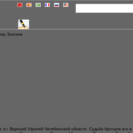
п статей
Добавить статью
мир Зангиев
нгиев - Автор на RusArticles.com
г. в г. Верхний Уфалей Челябинской области. Судьба бросала его в