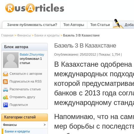
Зачем публиковать статьи?
Топ Авторы
Топ Статьи
Доба
Главная
>
Финансы
>
Банки и кредиты
>
Базель 3 В Казахстане
Базель 3 В Казахстане
Блок автора
Balabi Zhuryntay
Опубликованно: 25/02/2012 | Показы: 1,754
|
опубликовал 1
В Казахстане одобрена
статьи
международных подходов
Связаться с автором
которой предусматрива
Подписаться на RSS
Распечатать статью
банков с 2013 года со
Отправить другу
международному стандар
Поделиться
Напоминаю, что на самм
Категории статей
мер борьбы с последст
Финансы
Банки и кредиты