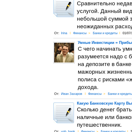
Сравнительно недав
услугой. Данный вид
небольшой суммой з
неожиданных расхо
От:
Irina
l
Финансы
>
Банки и кредиты
l
01/07/
Умные Инвестиции = Прибы
С чего начинать ум
разумеется надо с 
на депозите в банке
мажорных жизненных
полиса с рисками «
дохода.
От:
Иван Захаров
l
Финансы
>
Банки и кредит
Какую Банковскую Карту Вы
Сколько денег брать
наличные или банко
путешественник.
От:
vpb_bank
l
Финансы
>
Банки и кредиты
l
2