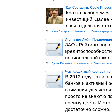
Как Составить Свою Инвест
Кратко разберемся 
инвестиций. Далее 
своя отдельная стат
От:
Иван Захаров
l
Финансы
>
Банки и кредит
Агентство Ak&m Подтвердил
ЗАО «Рейтинговое а
кредитоспособност
национальной шкале
От:
Дарья Киселева
l
Финансы
>
Банки и кред
Чем Кредитный Кооператив 
В 2013 году, как и 
банков и активный р
внимания уделяется
просто не знают о 
преимуществ. И это 
достаточно сложно.