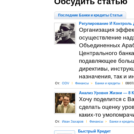
Обсудить статью
Последние Банки и кредиты Статьи
Регулирование И Контроль
Организация эффект
осуществление надз
Объединенных Арабс
Центрального банка 
подавляющее больш
директивы, инструк
назначения, так и 
От:
ODV
l
Финансы
>
Банки и кредиты
l
08/07
Анализ Уровня Жизни — 8 
Хочу поделится с В
сделать оценку уро
каких-то умопомрач
От:
Иван Захаров
l
Финансы
>
Банки и кредит
Быстрый Кредит