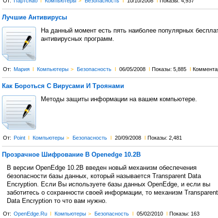
От:
Партснаб
l
Компьютеры
>
Безопасность
l
10/10/2008
l
Показы: 4,937
Лучшие Антивирусы
На данный момент есть пять наиболее популярных беспла
антивирусных программ.
От:
Мария
l
Компьютеры
>
Безопасность
l
06/05/2008
l
Показы: 5,885
l
Коммента
Как Бороться С Вирусами И Троянами
Методы защиты информации на вашем компьютере.
От:
Point
l
Компьютеры
>
Безопасность
l
20/09/2008
l
Показы: 2,481
Прозрачное Шифрование В Openedge 10.2B
В версии OpenEdge 10.2B введен новый механизм обеспечения
безопасности базы данных, который называется Transparent Data
Encryption. Если Вы используете базы данных OpenEdge, и если вы
заботитесь о сохранности своей информации, то механизм Transparent
Data Encryption то что вам нужно.
От:
OpenEdge.Ru
l
Компьютеры
>
Безопасность
l
05/02/2010
l
Показы: 163