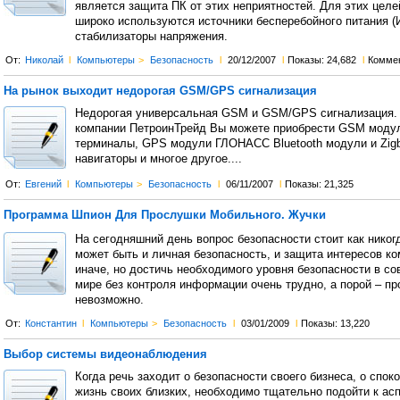
является защита ПК от этих неприятностей. Для этих целе
широко используются источники бесперебойного питания (
стабилизаторы напряжения.
От:
Николай
l
Компьютеры
>
Безопасность
l
20/12/2007
l
Показы: 24,682
l
Комме
На рынок выходит недорогая GSM/GPS сигнализация
Недорогая универсальная GSM и GSM/GPS сигнализация. 
компании ПетроинТрейд Вы можете приобрести GSM моду
терминалы, GPS модули ГЛОНАСС Bluetooth модули и Zig
навигаторы и многое другое....
От:
Евгений
l
Компьютеры
>
Безопасность
l
06/11/2007
l
Показы: 21,325
Программа Шпион Для Прослушки Мобильного. Жучки
На сегодняшний день вопрос безопасности стоит как никогд
может быть и личная безопасность, и защита интересов ко
иначе, но достичь необходимого уровня безопасности в с
мире без контроля информации очень трудно, а порой – пр
невозможно.
От:
Константин
l
Компьютеры
>
Безопасность
l
03/01/2009
l
Показы: 13,220
Выбор системы видеонаблюдения
Когда речь заходит о безопасности своего бизнеса, о споко
жизнь своих близких, необходимо тщательно подойти к ас