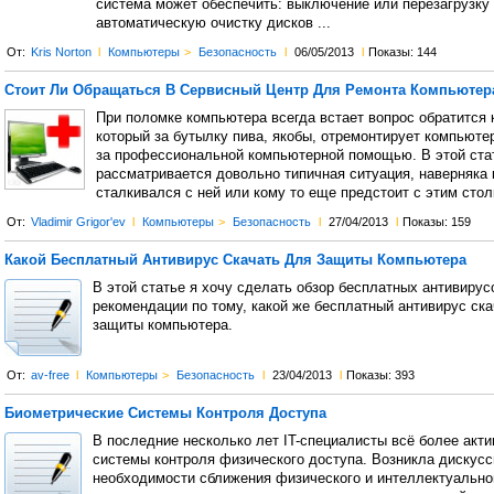
система может обеспечить: выключение или перезагрузку
автоматическую очистку дисков ...
От:
Kris Norton
l
Компьютеры
>
Безопасность
l
06/05/2013
l
Показы: 144
Стоит Ли Обращаться В Сервисный Центр Для Ремонта Компьютер
При поломке компьютера всегда встает вопрос обратится 
который за бутылку пива, якобы, отремонтирует компьюте
за профессиональной компьютерной помощью. В этой ста
рассматривается довольно типичная ситуация, наверняка
сталкивался с ней или кому то еще предстоит с этим стол
От:
Vladimir Grigor'ev
l
Компьютеры
>
Безопасность
l
27/04/2013
l
Показы: 159
Какой Бесплатный Антивирус Скачать Для Защиты Компьютера
В этой статье я хочу сделать обзор бесплатных антивирус
рекомендации по тому, какой же бесплатный антивирус ска
защиты компьютера.
От:
av-free
l
Компьютеры
>
Безопасность
l
23/04/2013
l
Показы: 393
Биометрические Системы Контроля Доступа
В последние несколько лет IT-специалисты всё более акт
системы контроля физического доступа. Возникла дискусс
необходимости сближения физического и интеллектуальног