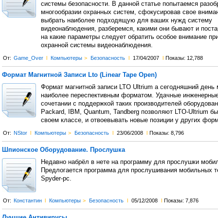
системы безопасности. В данной статье попытаемся разоб
многообразии охранных систем, сфокусировав свое вниман
выбрать наиболее подходящую для ваших нужд систему
видеонаблюдения, разберемся, какими они бывают и поста
на какие параметры следует обратить особое внимание пр
охранной системы видеонаблюдения.
От:
Game_Over
l
Компьютеры
>
Безопасность
l
17/04/2007
l
Показы: 12,788
Формат Магнитной Записи Lto (Linear Tape Open)
Формат магнитной записи LTO Ultrium а сегодняшний день
наиболее переспективным форматом. Удачные инженерные
сочетании с поддержкой таких производителей оборудовани
Packard, IBM, Quantum, Tandberg позволяют LTO-Ultrium б
своем классе, и отвоевывать новые позиции у других форм
От:
NStor
l
Компьютеры
>
Безопасность
l
23/06/2008
l
Показы: 8,796
Шпионское Оборудование. Прослушка
Недавно набрёл в нете на программу для прослушки мобил
Предлогается программа для прослушивания мобильных 
Spyder-pc.
От:
Константин
l
Компьютеры
>
Безопасность
l
05/12/2008
l
Показы: 7,876
Лучшие Антивирусы