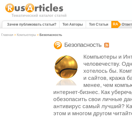
Тематический каталог статей
RA
Зачем публиковать статьи?
Топ Авторы
Топ Статьи
Отве
Главная
>
Компьютеры
>
Безопасность
Безопасность
Компьютеры и Инт
человечеству. Одна
хотелось бы. Ком
и сайтов, кража б
менее, чем компь
интернет-бизнес. Как убереч
обезопасить свои личные д
антивирус самый лучший? Ка
этом и многом другом читайт