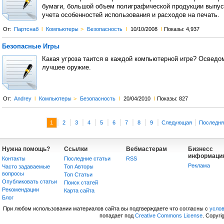
бумаги, большой объем полиграфической продукции выпус
учета особенностей использования и расходов на печать.
От:
Партснаб
l
Компьютеры
>
Безопасность
l
10/10/2008
l
Показы: 4,937
Безопасные Игры
Какая угроза таится в каждой компьютерной игре? Осведо
лучшее оружие.
От:
Andrey
l
Компьютеры
>
Безопасность
l
20/04/2010
l
Показы: 827
|
|
|
|
|
|
|
|
|
|
1
2
3
4
5
6
7
8
9
Следующая
Последня
Нужна помощь?
Ссылки
Вебмастерам
Бизнесс
информаци
Контакты
Последние статьи
RSS
Реклама
Часто задаваемые
Топ Авторы
вопросы
Топ Статьи
Опубликовать статьи
Поиск статей
Рекомендации
Карта сайта
Блог
При любом использовании материалов сайта вы подтверждаете что согласны с
усло
попадает под
Creative Commons License
. Copyri