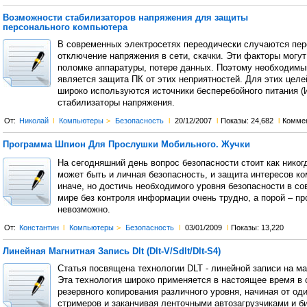
Возможности стабилизаторов напряжения для защиты
персонального компьютера
В современных электросетях переодически случаются пер
отключение напряжения в сети, скачки. Эти факторы могут
поломке аппаратуры, потере данных. Поэтому необходим
является защита ПК от этих неприятностей. Для этих целе
широко используются источники бесперебойного питания (
стабилизаторы напряжения.
От:
Николай
l
Компьютеры
>
Безопасность
l
20/12/2007
l
Показы: 24,682
l
Комме
Программа Шпион Для Прослушки Мобильного. Жучки
На сегодняшний день вопрос безопасности стоит как никогд
может быть и личная безопасность, и защита интересов ко
иначе, но достичь необходимого уровня безопасности в с
мире без контроля информации очень трудно, а порой – пр
невозможно.
От:
Константин
l
Компьютеры
>
Безопасность
l
03/01/2009
l
Показы: 13,220
Линейная Магнитная Запись Dlt (Dlt-V/Sdlt/Dlt-S4)
Статья посвящена технологии DLT - линейной записи на ма
Эта технология широко применяется в настоящее время в 
резервного копирования различного уровня, начиная от од
стримеров и заканчивая ленточными автозагрузчиками и б