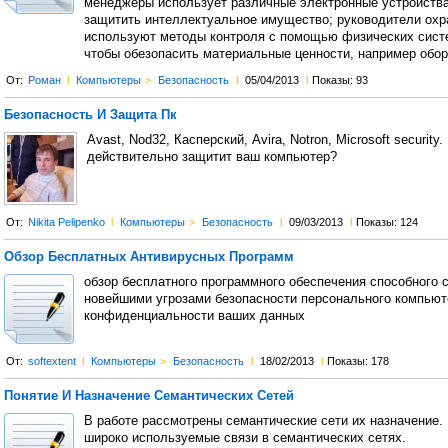
менеджеры использует различные электронные устройства
защитить интеллектуальное имущество; руководители охр
используют методы контроля с помощью физических сист
чтобы обезопасить материальные ценности, например обор
От:
Роман
l
Компьютеры
>
Безопасность
l
05/04/2013
l
Показы: 93
Безопасность И Защита Пк
Avast, Nod32, Касперский, Avira, Notron, Microsoft security.
действительно защитит ваш компьютер?
От:
Nikita Pelipenko
l
Компьютеры
>
Безопасность
l
09/03/2013
l
Показы: 124
Обзор Бесплатных Антивирусных Программ
обзор бесплатного программного обеспечения способного 
новейшими угрозами безопасности персонального компьют
конфиденциальности ваших данных
От:
softextent
l
Компьютеры
>
Безопасность
l
18/02/2013
l
Показы: 178
Понятие И Назначение Семантических Сетей
В работе рассмотрены семантические сети их назначение.
широко используемые связи в семантических сетях.