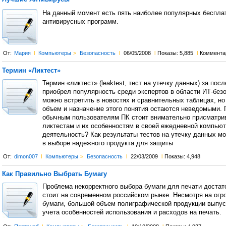
На данный момент есть пять наиболее популярных беспла
антивирусных программ.
От:
Мария
l
Компьютеры
>
Безопасность
l
06/05/2008
l
Показы: 5,885
l
Коммента
Термин «Ликтест»
Термин «ликтест» (leaktest, тест на утечку данных) за пос
приобрел популярность среди экспертов в области ИТ-безо
можно встретить в новостях и сравнительных таблицах, но
объем и назначение этого понятия остаются неведомыми.
обычным пользователям ПК стоит внимательно присматрив
ликтестам и их особенностям в своей ежедневной компью
деятельность? Как результаты тестов на утечку данных мо
в выборе надежного продукта для защиты
От:
dimon007
l
Компьютеры
>
Безопасность
l
22/03/2009
l
Показы: 4,948
Как Правильно Выбрать Бумагу
Проблема некорректного выбора бумаги для печати достат
стоит на современном российском рынке. Несмотря на ог
бумаги, большой объем полиграфической продукции выпус
учета особенностей использования и расходов на печать.