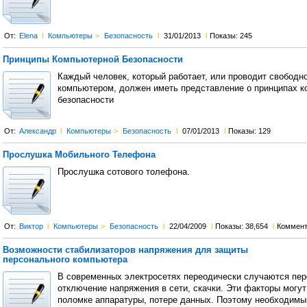
От:
Elena
l
Компьютеры
>
Безопасность
l
31/01/2013
l
Показы: 245
Принципы Компьютерной Безопасности
Каждый человек, который работает, или проводит свободн
компьютером, должен иметь представление о принципах 
безопасности
От:
Александр
l
Компьютеры
>
Безопасность
l
07/01/2013
l
Показы: 129
Прослушка Мобильного Телефона
Прослушка сотового толефона.
От:
Виктор
l
Компьютеры
>
Безопасность
l
22/04/2009
l
Показы: 38,654
l
Коммент
Возможности стабилизаторов напряжения для защиты
персонального компьютера
В современных электросетях переодически случаются пер
отключение напряжения в сети, скачки. Эти факторы могут
поломке аппаратуры, потере данных. Поэтому необходим