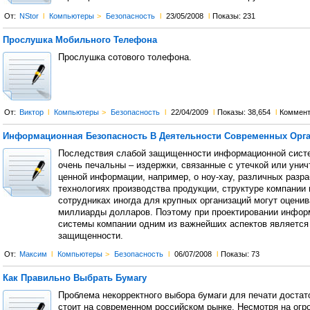
От:
NStor
l
Компьютеры
>
Безопасность
l
23/05/2008
l
Показы: 231
Прослушка Мобильного Телефона
Прослушка сотового толефона.
От:
Виктор
l
Компьютеры
>
Безопасность
l
22/04/2009
l
Показы: 38,654
l
Коммент
Информационная Безопасность В Деятельности Современных Орг
Последствия слабой защищенности информационной сист
очень печальны – издержки, связанные с утечкой или уни
ценной информации, например, о ноу-хау, различных разра
технологиях производства продукции, структуре компании 
сотрудниках иногда для крупных организаций могут оценив
миллиарды долларов. Поэтому при проектировании инфор
системы компании одним из важнейших аспектов является
защищенности.
От:
Максим
l
Компьютеры
>
Безопасность
l
06/07/2008
l
Показы: 73
Как Правильно Выбрать Бумагу
Проблема некорректного выбора бумаги для печати достат
стоит на современном российском рынке. Несмотря на ог