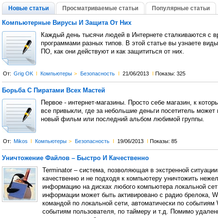
Новые статьи
Просматриваемые статьи
Популярные статьи
Компьютерные Вирусы И Защита От Них
Каждый день тысячи людей в Интернете сталкиваются с 
программами разных типов. В этой статье вы узнаете вид
ПО, как они действуют и как защититься от них.
От:
Grig OK
l
Компьютеры
>
Безопасность
l
21/06/2013
l
Показы: 325
Борьба С Пиратами Всех Мастей
Первое - интернет-магазины. Просто себе магазин, к котор
все привыкли, где за небольшие деньги посетитель может
новый фильм или последний альбом любимой группы.
От:
Mikos
l
Компьютеры
>
Безопасность
l
19/06/2013
l
Показы: 85
Уничтожение Файлов – Быстро И Качественно
Terminator – система, позволяющая в экстренной ситуации
качественно и не подходя к компьютеру уничтожить неже
информацию на дисках любого компьютера локальной сет
информации может быть активировано с радио брелока, W
командой по локальной сети, автоматически по событиям 
событиям пользователя, по таймеру и т.д. Помимо удале