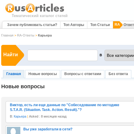
Тематический каталог статей
RA
Зачем публиковать статьи?
Топ Авторы
Топ Статьи
Отве
Главная
>
RA-Ответы
>
Карьера
Найти
В
Главная
Новые вопросы
Вопросы с ответами
Без ответа
Новые вопросы
Виктор, есть ли еще данные по "Собеседование по методике
S.T.A.R. (Situation. Task. Action. Result)."?
В:
Карьера
|
Asked : 8 месяцев назад
Вы уже заработали в сети?