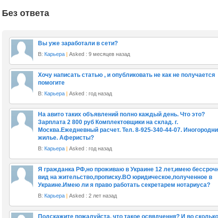
Без ответа
Вы уже заработали в сети?
В:
Карьера
|
Asked : 9 месяцев назад
Хочу написать статью , и опубликовать не как не получается
помогите
В:
Карьера
|
Asked : год назад
На авито таких объявлений полно каждый день. Что это?
Зарплата 2 800 руб Комплектовщики на склад. г.
Москва.Ежедневный расчет. Тел. 8-925-340-44-07. Иногородн
жилье. Аферисты?
В:
Карьера
|
Asked : год назад
Я гражданка РФ,но проживаю в Украине 12 лет,имею бессроч
вид на жительство,прописку.ВО юридическое,полученное в
Украине.Имею ли я право работать секретарем нотариуса?
В:
Карьера
|
Asked : 2 лет назад
Подскажите пожалуйста, что такое освядчення? И во сколько