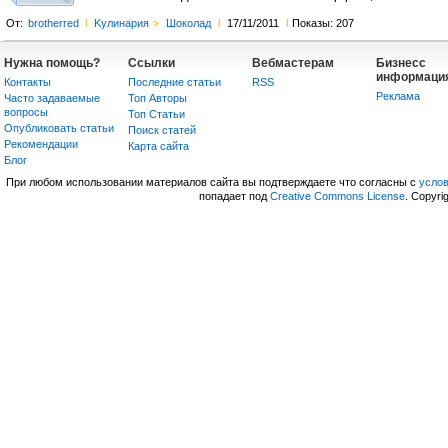
От:
brotherred
l
Kулинария
>
Шоколад
l
17/11/2011
l
Показы: 207
Нужна помощь?
Ссылки
Вебмастерам
Бизнесс
информаци
Контакты
Последние статьи
RSS
Реклама
Часто задаваемые
Топ Авторы
вопросы
Топ Статьи
Опубликовать статьи
Поиск статей
Рекомендации
Карта сайта
Блог
При любом использовании материалов сайта вы подтверждаете что согласны с
усло
попадает под
Creative Commons License
. Copyri