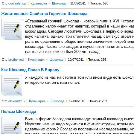
От:
confaelshop
l
Kулинария
>
Шоколад
l
11/05/2011
l
Показы: 570
Живительные Свойства Горячего Шоколада
«Старинный горячий шоколад», который пили в XVIII столе
отдаленно напоминает тот напиток, который в наши дни н
шоколадом. Сегодня любители шоколада в первую очеред
вкус напитка, однако, три столетия назад, сам вкус играл
роль по сравнению с общественным значением потреблени
шоколада. Насколько сладок и вкусен этот напиток с саха
настолько горьким он был 300 лет назад.
От:
brotherred
l
Kулинария
>
Шоколад
l
10/07/2011
l
Показы: 256
Как Шоколад Попал В Европу
У каждого из нас на столе в том или ином виде есть шоко
интересно как он к нам попал.
От:
alexandr15
l
Kулинария
>
Шоколад
l
17/06/2011
l
Показы: 233
Польза Шоколада
Быть в форме благодаря шоколаду: темный шоколад вмест
Неужели нам не надо мучиться в фитнес-студии, чтобы до
идеальных форм? Согласно последним исследованиям, уп