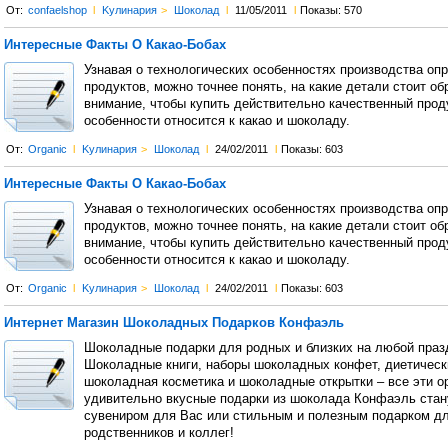
От:
confaelshop
l
Kулинария
>
Шоколад
l
11/05/2011
l
Показы: 570
Интересные Факты О Какао-Бобах
Узнавая о технологических особенностях производства оп
продуктов, можно точнее понять, на какие детали стоит об
внимание, чтобы купить действительно качественный проду
особенности относится к какао и шоколаду.
От:
Organic
l
Kулинария
>
Шоколад
l
24/02/2011
l
Показы: 603
Интересные Факты О Какао-Бобах
Узнавая о технологических особенностях производства оп
продуктов, можно точнее понять, на какие детали стоит об
внимание, чтобы купить действительно качественный проду
особенности относится к какао и шоколаду.
От:
Organic
l
Kулинария
>
Шоколад
l
24/02/2011
l
Показы: 603
Интернет Магазин Шоколадных Подарков Конфаэль
Шоколадные подарки для родных и близких на любой праз
Шоколадные книги, наборы шоколадных конфет, диетическ
шоколадная косметика и шоколадные открытки – все эти о
удивительно вкусные подарки из шоколада Конфаэль стан
сувениром для Вас или стильным и полезным подарком д
родственников и коллег!