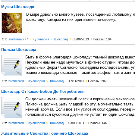
Музеи Шоколада
В мире довольно много музеев, посвященных любимому л
шоколаду. Каждый из них оригинален по-своему.
От:
svetlana7777
l
Kулинария
>
Шоколад
l
03/06/2013
l
Показы: 184
Польза Шоколада
Быть в форме благодаря шоколаду: темный шоколад вмест
Неужели нам не надо мучиться в фитнес-студии, чтобы до
идеальных форм? Согласно последним исследованиям, уп
темного шоколада оказывает такой же эффект, как и занят
От:
brotherred
l
Kулинария
>
Шоколад
l
17/11/2011
l
Показы: 207
Шоколад: От Какао-Бобов До Потребителя
Он должен иметь шелковый блеск и коричневый махагонов
Плиточка должна быть гладкой во рту, моментально таять 
нежный аромат. Если все эти условия соблюдены, перед 
полакомиться кусочком другим не устоит ни один шоколад
От:
brotherred
l
Kулинария
>
Шоколад
l
03/09/2011
l
Показы: 146
Живительные Свойства Горячего Шоколада