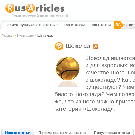
Тематический каталог статей
RA
Зачем публиковать статьи?
Топ Авторы
Топ Статьи
Отве
Главная
>
Kулинария
>
Шоколад
Шоколад
Шоколад является 
и для взрослых; в
качественного шо
о шоколаде? Как е
существуют? Чем 
белого шоколада? Чем полез
же, что из него можно пригот
категории «Шоколад».
Новые статьи
Просматриваемые статьи
Популярные статьи