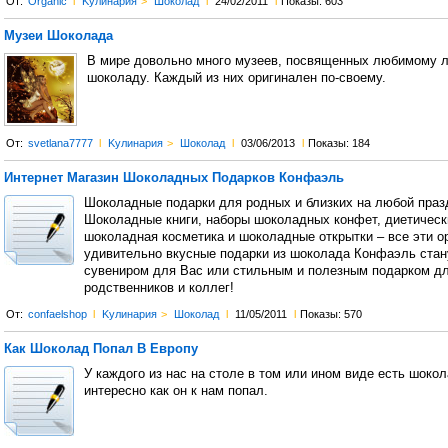
От:
Organic
l
Kулинария
>
Шоколад
l
24/02/2011
l
Показы: 603
Музеи Шоколада
В мире довольно много музеев, посвященных любимому л
шоколаду. Каждый из них оригинален по-своему.
От:
svetlana7777
l
Kулинария
>
Шоколад
l
03/06/2013
l
Показы: 184
Интернет Магазин Шоколадных Подарков Конфаэль
Шоколадные подарки для родных и близких на любой праз
Шоколадные книги, наборы шоколадных конфет, диетическ
шоколадная косметика и шоколадные открытки – все эти о
удивительно вкусные подарки из шоколада Конфаэль стан
сувениром для Вас или стильным и полезным подарком д
родственников и коллег!
От:
confaelshop
l
Kулинария
>
Шоколад
l
11/05/2011
l
Показы: 570
Как Шоколад Попал В Европу
У каждого из нас на столе в том или ином виде есть шоко
интересно как он к нам попал.