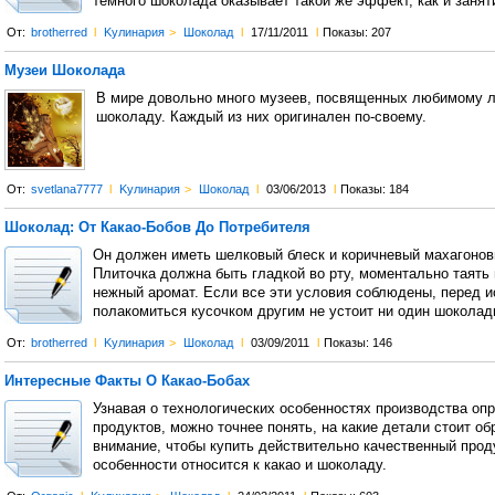
темного шоколада оказывает такой же эффект, как и занят
От:
brotherred
l
Kулинария
>
Шоколад
l
17/11/2011
l
Показы: 207
Музеи Шоколада
В мире довольно много музеев, посвященных любимому л
шоколаду. Каждый из них оригинален по-своему.
От:
svetlana7777
l
Kулинария
>
Шоколад
l
03/06/2013
l
Показы: 184
Шоколад: От Какао-Бобов До Потребителя
Он должен иметь шелковый блеск и коричневый махагонов
Плиточка должна быть гладкой во рту, моментально таять 
нежный аромат. Если все эти условия соблюдены, перед 
полакомиться кусочком другим не устоит ни один шоколад
От:
brotherred
l
Kулинария
>
Шоколад
l
03/09/2011
l
Показы: 146
Интересные Факты О Какао-Бобах
Узнавая о технологических особенностях производства оп
продуктов, можно точнее понять, на какие детали стоит об
внимание, чтобы купить действительно качественный проду
особенности относится к какао и шоколаду.