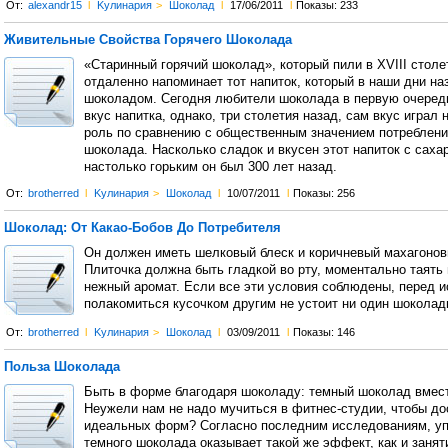
От:
alexandr15
l
Kулинария
>
Шоколад
l
17/06/2011
l
Показы: 233
Живительные Свойства Горячего Шоколада
«Старинный горячий шоколад», который пили в XVIII столе
отдаленно напоминает тот напиток, который в наши дни н
шоколадом. Сегодня любители шоколада в первую очеред
вкус напитка, однако, три столетия назад, сам вкус играл
роль по сравнению с общественным значением потреблени
шоколада. Насколько сладок и вкусен этот напиток с саха
настолько горьким он был 300 лет назад.
От:
brotherred
l
Kулинария
>
Шоколад
l
10/07/2011
l
Показы: 256
Шоколад: От Какао-Бобов До Потребителя
Он должен иметь шелковый блеск и коричневый махагонов
Плиточка должна быть гладкой во рту, моментально таять 
нежный аромат. Если все эти условия соблюдены, перед 
полакомиться кусочком другим не устоит ни один шоколад
От:
brotherred
l
Kулинария
>
Шоколад
l
03/09/2011
l
Показы: 146
Польза Шоколада
Быть в форме благодаря шоколаду: темный шоколад вмест
Неужели нам не надо мучиться в фитнес-студии, чтобы до
идеальных форм? Согласно последним исследованиям, уп
темного шоколада оказывает такой же эффект, как и занят