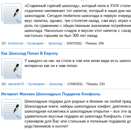
«Старинный горячий шоколад», который пили в XVIII столе
отдаленно напоминает тот напиток, который в наши дни н
шоколадом. Сегодня любители шоколада в первую очеред
вкус напитка, однако, три столетия назад, сам вкус играл
роль по сравнению с общественным значением потреблени
шоколада. Насколько сладок и вкусен этот напиток с саха
настолько горьким он был 300 лет назад.
От:
brotherred
l
Kулинария
>
Шоколад
l
10/07/2011
l
Показы: 256
Как Шоколад Попал В Европу
У каждого из нас на столе в том или ином виде есть шоко
интересно как он к нам попал.
От:
alexandr15
l
Kулинария
>
Шоколад
l
17/06/2011
l
Показы: 233
Интернет Магазин Шоколадных Подарков Конфаэль
Шоколадные подарки для родных и близких на любой праз
Шоколадные книги, наборы шоколадных конфет, диетическ
шоколадная косметика и шоколадные открытки – все эти о
удивительно вкусные подарки из шоколада Конфаэль стан
сувениром для Вас или стильным и полезным подарком д
родственников и коллег!