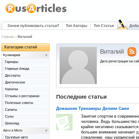
Зачем публиковать статьи?
Топ Авторы
Топ Статьи
Доба
Главная
>
Виталий
Категории статей
Виталий
Kулинария
Дата регистрации на сай
Гарниры
Главные блюда
Дессерты
Диетическое
Напитки
Последние статьи
Отзывы о ресторанах
Полезные советы
Домашние Тренажеры Делаем Сами
Салаты
Занятия спортом в современн
Супы
человека. Ведь большинство 
Шоколад
крайне негативно сказывается
Авто и Мото
большее внимание начинает уд
Грузовые авто
сожалению, наш украинский р