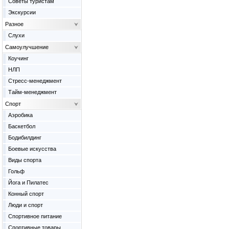
Советы туристам
Экскурсии
Разное
Слухи
Самоулучшение
Коучинг
НЛП
Стресс-менеджмент
Тайм-менеджмент
Спорт
Аэробика
Баскетбол
Бодибилдинг
Боевые искусства
Виды спорта
Гольф
Йога и Пилатес
Конный спорт
Люди и спорт
Спортивное питание
Спортивные товары