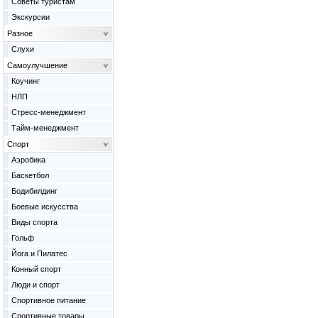
Советы туристам
Экскурсии
Разное
Слухи
Самоулучшение
Коучинг
НЛП
Стресс-менеджмент
Тайм-менеджмент
Спорт
Аэробика
Баскетбол
Бодибилдинг
Боевые искусства
Виды спорта
Гольф
Йога и Пилатес
Конный спорт
Люди и спорт
Спортивное питание
Спортивные товары