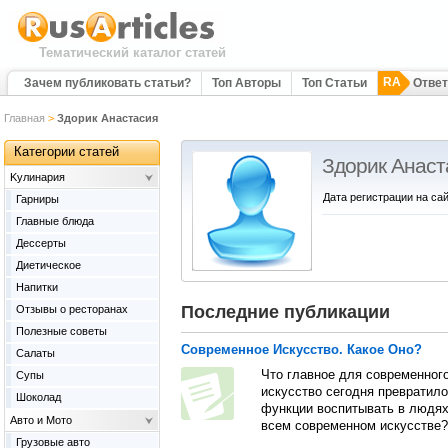
Тематический каталог статей
RA
Зачем публиковать статьи?
Топ Авторы
Топ Статьи
Отве
Главная
>
Здорик Анастасия
Категории статей
Здорик Анаст
Kулинария
Дата регистрации на сай
Гарниры
Главные блюда
Дессерты
Диетическое
Напитки
Последние публикации
Отзывы о ресторанах
Полезные советы
Современное Искусство. Какое Оно?
Салаты
Что главное для современног
Супы
искусство сегодня превратило
Шоколад
функции воспитывать в людях 
Авто и Мото
всем современном искусстве?
Грузовые авто