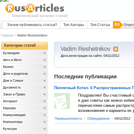
Тематический каталог статей
RA
Зачем публиковать статьи?
Топ Авторы
Топ Статьи
Отве
Главная
>
Vadim Reshetnikov
Категории статей
Vadim Reshetnikov
Kулинария
Дата регистрации на сайте: 04/11/2012
Авто и Мото
Бизнес
Дети и родители
Последние публикации
Дом и Семья
Духовность
Пеллетный Котел- 6 Распространенных 
Закон и Право
Поздравляю! Вы счастливый о
я даю советы как можно избеж
Интернет
перечисляем самые распростр
Карьера
возникновения и варианты их 
Коммуникации
Промышленность
>
Оборудование
l
04/11/2012
Компьютеры
Культура