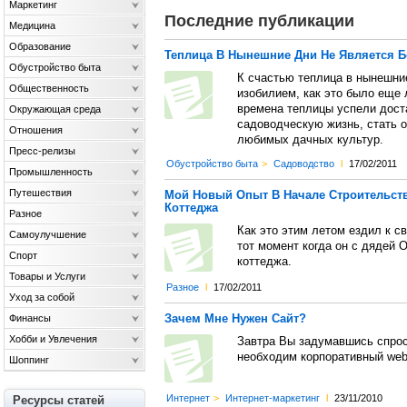
Маркетинг
Последние публикации
Медицина
Образование
Теплица В Нынешние Дни Не Является
Обустройство быта
К счастью теплица в нынешни
Общественность
изобилием, как это было еще 
времена теплицы успели дост
Окружающая среда
садоводческую жизнь, стать 
Отношения
любимых дачных культур.
Пресс-релизы
Обустройство быта
>
Садоводство
l
17/02/2011
Промышленность
Путешествия
Мой Новый Опыт В Начале Строительств
Коттеджа
Разное
Как это этим летом ездил к с
Самоулучшение
тот момент когда он с дядей 
Спорт
коттеджа.
Товары и Услуги
Разное
l
17/02/2011
Уход за собой
Зачем Мне Нужен Сайт?
Финансы
Хобби и Увлечения
Завтра Вы задумавшись спроси
необходим корпоративный web
Шоппинг
Интернет
>
Интернет-маркетинг
l
23/11/2010
Ресурсы статей