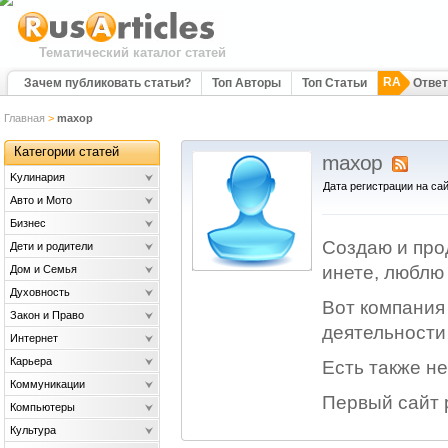
Тематический каталог статей
RA
Зачем публиковать статьи?
Топ Авторы
Топ Статьи
Отве
Главная
>
maxop
Категории статей
maxop
Kулинария
Дата регистрации на сай
Авто и Мото
Бизнес
Создаю и про
Дети и родители
инете, люблю 
Дом и Семья
Духовность
Вот компания
Закон и Право
деятельност
Интернет
Карьера
Есть также н
Коммуникации
Первый сайт 
Компьютеры
Культура