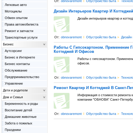
От:
obnovaremont
l
Обустройство быта
>
Техноло
Легковые авто
Дизайн Интерьеров Квартир И Коттеджей
Мотоциклы
Обмен опытом
Дизайн интерьеров квартир и коттед
Права автомобилиста
Ремонт и запчасти
От:
obnovaremont
l
Обустройство быта
>
Дизайн 
Транспортные услуги
Бизнес
Работы С Гипсокартоном. Применение Г
Аутсорсинг
Коттеджей И Офисов
Бизнес в Интернете
Работы с гипсокартоном. Применени
офисов.
Бизнес контакты
Обслуживание
Предпринимательство
От:
obnovaremont
l
Обустройство быта
>
Техноло
Управление
Ремонт Квартир И Коттеджей В Санкт-Пе
Дети и родители
Информация о стоимости ремонта 
Дом и Семья
компании "ОБНОВА" Санкт-Петербур
Беременность и роды
Воспитание детей
От:
obnovaremont
l
Обустройство быта
>
Техноло
Домашние животные
Забота о пожилых
Праздники