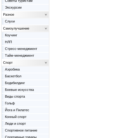
Советы туристам
Экскурсии
Разное
Слухи
Самоулучшение
Коучинг
НЛП
Стресс-менеджмент
Тайм-менеджмент
Спорт
Аэробика
Баскетбол
Бодибилдинг
Боевые искусства
Виды спорта
Гольф
Йога и Пилатес
Конный спорт
Люди и спорт
Спортивное питание
Спортивные товары