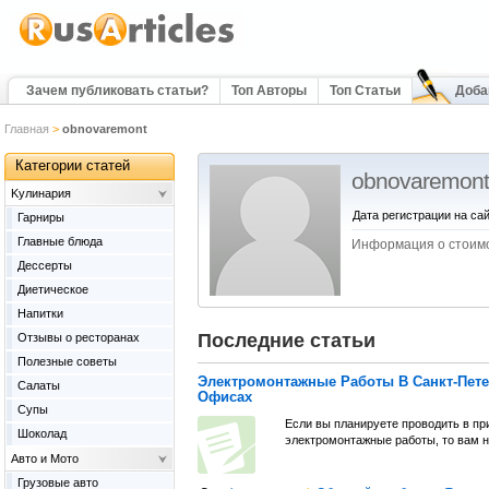
Зачем публиковать статьи?
Топ Авторы
Топ Статьи
Доба
Главная
>
obnovaremont
Категории статей
obnovaremont
Kулинария
Дата регистрации на сай
Гарниры
Главные блюда
Информация о стоим
Дессерты
Диетическое
Напитки
Последние статьи
Отзывы о ресторанах
Полезные советы
Электромонтажные Работы В Санкт-Пете
Салаты
Офисах
Супы
Если вы планируете проводить в п
Шоколад
электромонтажные работы, то вам 
Авто и Мото
Грузовые авто