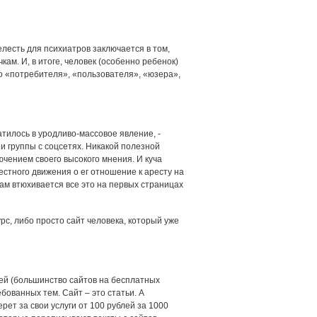
лесть для психиатров заключается в том,
м. И, в итоге, человек (особенно ребенок)
о «потребителя», «пользователя», «юзера»,
тилось в уродливо-массовое явление, -
 и группы с соцсетях. Никакой полезной
ючением своего высокого мнения. И куча
естного движения о ег отношение к аресту на
вам втюхивается все это на первых страницах
рс, либо просто сайт человека, который уже
ей (большинство сайтов на бесплатных
бованных тем. Сайт – это статьи. А
рет за свои услуги от 100 рублей за 1000