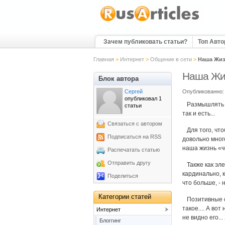
Зачем публиковать статьи?
Топ Авт
Главная
>
Интернет
>
Общение в сети
>
Наша Жиз
Наша Жиз
Блок автора
Сергей
Опубликованно: 
опубликовал 1
Размышлять о 
статьи
так и есть...
Связаться с автором
Для того, что
Подписаться на RSS
довольно много
наша жизнь «че
Распечатать статью
Отправить другу
Также как эле
кардинально, к
Поделиться
что больше, - 
Категории статей
Позитивные ст
такое.... А во
Интернет
не видно его..
Блоггинг