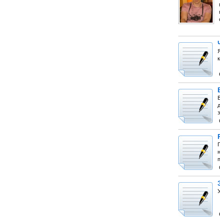
д
з
П
н
п