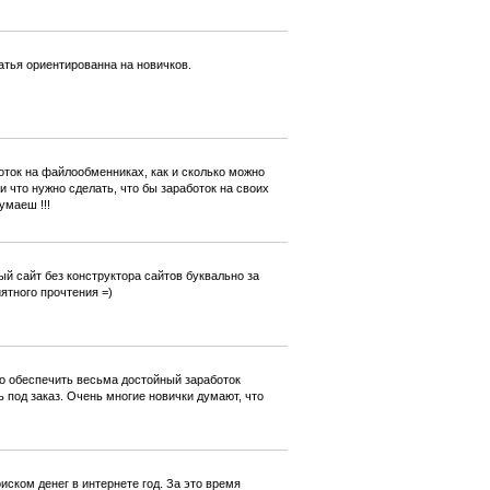
атья ориентированна на новичков.
оток на файлообменниках, как и сколько можно
 что нужно сделать, что бы заработок на своих
умаеш !!!
ый сайт без конструктора сайтов буквально за
ятного прочтения =)
 но обеспечить весьма достойный заработок
 под заказ. Очень многие новички думают, что
иском денег в интернете год. За это время