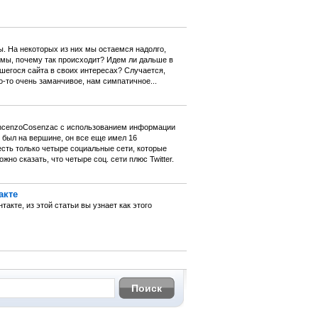
. На некоторых из них мы остаемся надолго,
 мы, почему так происходит? Идем ли дальше в
шегося сайта в своих интересах? Случается,
о-то очень заманчивое, нам симпатичное...
VincenzoCosenzaс с использованием информации
е был на вершине, он все еще имел 16
есть только четыре социальные сети, которые
но сказать, что четыре соц. сети плюс Twitter.
акте
кте, из этой статьи вы узнает как этого