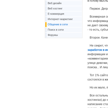
в голову мысль
Веб дизайн
Веб хостинг
Первое. Дегра
Е-коммерция
Всемирная сет
Интернет-маркетинг
что информаци
Общение в сети
не дает своем
- то есть, суб
Поиск в сети
Форумы
Второе. Каче
Не секрет, чт
заработок в и
информации и 
«комментариев
улице девочки,
поиска... И л
Тот 1% сайтов,
состоялся в ж
Но их мало, п
Все остальные
хостингах) до 
написание стат