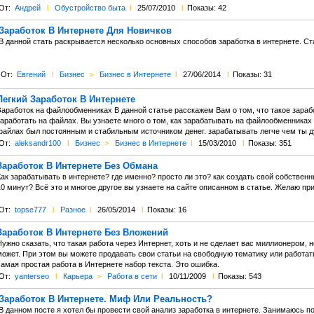
От:
Андрей
l
Обустройство быта
l
25/07/2010
l
Показы: 42
Заработок В Интернете Для Новичков
В данной стать раскрывается несколько основных способов заработка в интернете. Ст
От:
Евгений
l
Бизнес
>
Бизнес в Интернете
l
27/06/2014
l
Показы: 31
Легкий Заработок В Интернете
Заработок на файлообменниках В данной статье расскажем Вам о том, что такое зараб
аработать на файлах. Вы узнаете много о том, как зарабатывать на файлообменниках и
файлах был постоянным и стабильным источником денег. зарабатывать легче чем ты д
От:
aleksandr100
l
Бизнес
>
Бизнес в Интернете
l
15/03/2010
l
Показы: 351
Заработок В Интернете Без Обмана
ак зарабатывать в интернете? где именно? просто ли это? как создать свой собственн
0 минут? Всё это и многое другое вы узнаете на сайте описанном в статье. Желаю при
От:
topse777
l
Разное
l
26/05/2014
l
Показы: 16
Заработок В Интернете Без Вложений
ужно сказать, что такая работа через Интернет, хоть и не сделает вас миллионером,
может. При этом вы можете продавать свои статьи на свободную тематику или работать
амая простая работа в Интернете набор текста. Это ошибка.
От:
yanterseo
l
Карьера
>
Работа в сети
l
10/11/2009
l
Показы: 543
Заработок В Интернете. Миф Или Реальность?
В данном посте я хотел бы провести свой анализ заработка в интернете. Занимаюсь по