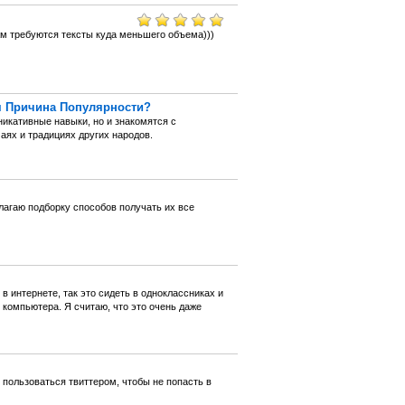
ам требуются тексты куда меньшего объема)))
м Причина Популярности?
никативные навыки, но и знакомятся с
ях и традициях других народов.
лагаю подборку способов получать их все
в интернете, так это сидеть в одноклассниках и
компьютера. Я считаю, что это очень даже
 пользоваться твиттером, чтобы не попасть в