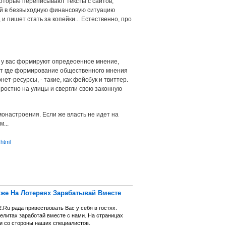
которые переписывают тексты с сайтов,
ший в безвыходную финансовую ситуацию
 пишет стать за копейки... Естественно, про
у вас формируют опредеоенное мнение,
Вот где формирование общественного мнения
ет-ресурсы, - такие, как фейсбук и твиттер.
ростно на улицы и свергли свою законную
онастроения. Если же власть не идет на
...
.html
акже На Лотереях Зарабатывай Вместе
Ru рада привествовать Вас у себя в гостях.
телитах заработай вместе с нами. На страницах
ии со стороны наших специалистов.