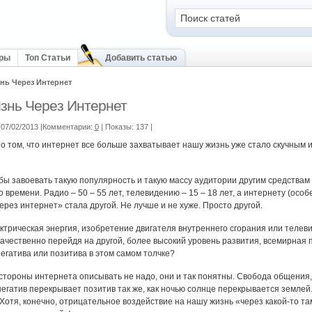
оры
Топ Статьи
Добавить статью
нь Через Интернет
нь Через Интернет
07/02/2013 |Комментарии:
0
| Показы: 137
|
том, что интернет все больше захватывает нашу жизнь уже стало скучным и 
бы завоевать такую популярность и такую массу аудитории другим средства
 времени. Радио – 50 – 55 лет, телевидению – 15 – 18 лет, а интернету (особе
рез интернет» стала другой. Не лучше и не хуже. Просто другой.
ктрическая энергия, изобретение двигателя внутреннего сгорания или телев
ачественно перейдя на другой, более высокий уровень развития, всемирная п
негатива или позитива в этом самом толчке?
ороны интернета описывать не надо, они и так понятны. Свобода общения,
т негатив перекрывает позитив так же, как ночью солнце перекрывается землей..
. Хотя, конечно, отрицательное воздействие на нашу жизнь «через какой-то т