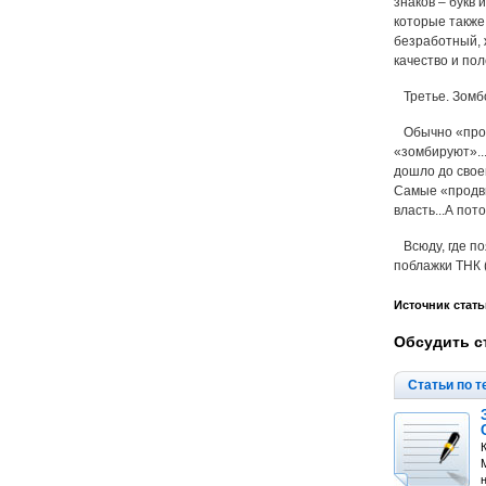
знаков – букв
которые также
безработный, 
качество и пол
Третье. Зомб
Обычно «продв
«зомбируют»..
дошло до своег
Самые «продви
власть...А пот
Всюду, где по
поблажки ТНК 
Источник стать
Обсудить с
Статьи по т
М