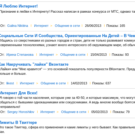
Я Люблю Интернет!
Признание в любви к Интернету! Рассказ написан в рамках конкурса от МТС, однако т
От:
Galina Nikitina
l
Интернет
>
Общение в сети
l
26/06/2013
l
Показы: 165
Социальные Сети И Сообщества, Ориентированные На Детей – В Че
Общаясь со сверстниками из разных городов и стран, дети не только развивают комму
современными технологиями, узнают много интересного об окружающем мире, об обыча
От:
Ирина Степанова
l
Интернет
>
Общение в сети
l
15/04/2013
l
Показы: 93
Как Накручивать "лайки" Вконтакте
«Лайки» или "Мне нравится" — это основной показатель популярности ВКонтакте. Пред
больше и больше.
От:
likest
l
Интернет
>
Общение в сети
l
14/02/2013
l
Показы: 637
Интернет Для Всех!
Я говорю о той части населения, которым уже за 40-50, и которые максимум, что могут 
общаться с бывшими однокашниками или сокурсниками. А ведь многие вообще боятся 
неправильно!
От:
Sergey Horoshilov
l
Интернет
>
Общение в сети
l
05/02/2013
l
Показы: 79
Лимиты В Твиттере
то такое Твиттер, сфера его применения и какие лимиты у него бывают. Как правильно
ан.