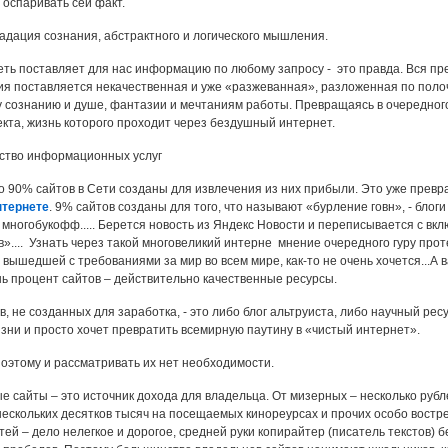
 оспаривать сей факт.
дация сознания, абстрактного и логического мышления.
ь поставляет для нас информацию по любому запросу - это правда. Вся пре
я поставляется некачественная и уже «разжеванная», разложенная по полочка
у сознанию и душе, фантазии и мечтаниям работы. Превращаясь в очередног
ъекта, жизнь которого проходит через бездушный интернет.
ство информационных услуг
о 90% сайтов в Сети созданы для извлечения из них прибыли. Это уже превра
нтернете
. 9% сайтов созданы для того, что называют «бурление говн», - блоги
многобукофф..... Берется новость из Яндекс Новости и переписывается с вкл
».... Узнать через такой многовеликий интерне мнение очередного гуру прот
 вышедшей с требованиями за мир во всем мире, как-то не очень хочется...А 
ишь процент сайтов – действительно качественные ресурсы.
 не созданных для заработка, - это либо блог альтруиста, либо научный ресу
изни и просто хочет превратить всемирную паутину в «чистый интернет».
оэтому и рассматривать их нет необходимости.
 сайты – это источник дохода для владельца. От мизерных – несколько рубл
нескольких десятков тысяч на посещаемых кинореурсах и прочих особо востре
ей – дело нелегкое и дорогое, средней руки копирайтер (писатель текстов) бе