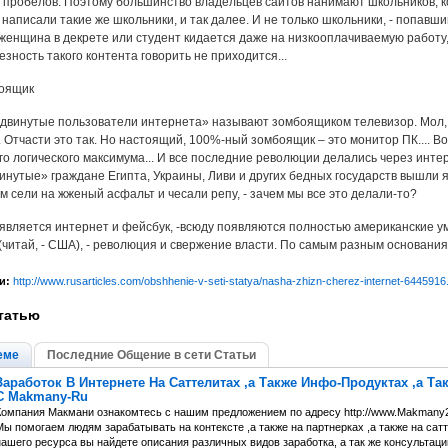
 и пробелов. Поэтому большинство владельцев сайтов нанимают школьников, 
 написали такие же школьники, и так далее. И не только школьники, - попав
женщина в декрете или студент кидается даже на низкооплачиваемую работу, и
езность такого контента говорить не приходится...
оящик
инутые пользователи интернета» называют зомбоящиком телевизор. Мол, 
. Отчасти это так. Но настоящий, 100%-ный зомбоящик – это монитор ПК.... 
о логического максимума... И все последние революции делались через интерн
нутые» граждане Египта, Украины, Ливи и других бедных государств вышли я
ом сели на жженый асфальт и чесали репу, - зачем мы все это делали-то?
является интернет и фейсбук, -всюду появляются полностью американские ум
(читай, - США), - революция и свержение власти. По самым разным основаниям
и:
http://www.rusarticles.com/obshhenie-v-seti-statya/nasha-zhizn-cherez-internet-6445916
татью
еме
Последние Общение в сети Статьи
Заработок В Интернете На Саттелитах ,а Также Инфо-Продуктах ,а Т
С Makmany-Ru
Компания Макмани ознакомтесь с нашим предложением по адресу http://www.Makmany2.
ы помогаем людям зарабатывать на контексте ,а также на партнерках ,а также на сат
нашего ресурса вы найдете описания различных видов заработка, а так же консультац