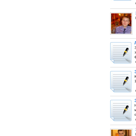
з
К
1
Н
с