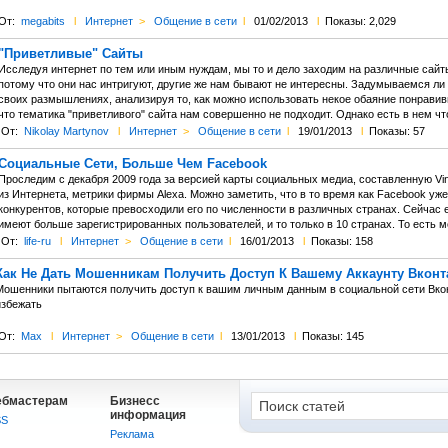
От:
megabits
l
Интернет
>
Общение в сети
l
01/02/2013
l
Показы: 2,029
"Приветливые" Сайты
Исследуя интернет по тем или иным нуждам, мы то и дело заходим на различные сайты
потому что они нас интригуют, другие же нам бывают не интересны. Задумываемся ли
своих размышлениях, анализируя то, как можно использовать некое обаяние понравив
что тематика "приветливого" сайта нам совершенно не подходит. Однако есть в нем чт
От:
Nikolay Martynov
l
Интернет
>
Общение в сети
l
19/01/2013
l
Показы: 57
Социальные Сети, Больше Чем Facebook
Проследим с декабря 2009 года за версией карты социальных медиа, составленную 
из Интернета, метрики фирмы Alexa. Можно заметить, что в то время как Facebook уж
конкурентов, которые превосходили его по численности в различных странах. Сейчас 
имеют больше зарегистрированных пользователей, и то только в 10 странах. То есть мож
От:
life-ru
l
Интернет
>
Общение в сети
l
16/01/2013
l
Показы: 158
Как Не Дать Мошенникам Получить Доступ К Вашему Аккаунту Вконт
Мошенники пытаются получить доступ к вашим личным данным в социальной сети Вконта
избежать
От:
Max
l
Интернет
>
Общение в сети
l
13/01/2013
l
Показы: 145
ебмастерам
Бизнесс
информация
SS
Реклама