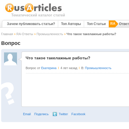
Тематический каталог статей
RA
Зачем публиковать статьи?
Топ Авторы
Топ Статьи
Отве
Главная
>
RA-Ответы
>
Промышленность
>
Что такое такелажные работы?
Вопрос
Что такое такелажные работы?
Вопрос от
Екатерина
l
4 лет назад
l
В:
Промышленность
Email
l
Поделись
l
Twitter
l
Facebook