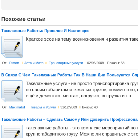
Похожие статьи
Такелажные Работы: Прошлое И Настоящее
Краткое эссе на тему возникновения и развития так
От:
Dimetr
l
Авто и Мото
>
Транспортные услуги
l
02/06/2009
l
Показы: 58
В Связи С Чем Такелажные Работы Так В Наши Дни Пользуются С
Такелажные услуги - не просто транспортировка гру
по своим габаритам и тяжелых грузов, помимо того,
ещё и демонтаж, монтаж, погрузка, выгрузка и т.п.
От:
Maximalist
l
Товары и Услуги
l
31/12/2009
l
Показы: 43
Такелажные Работы – Сделать Самому Или Доверить Профессиона
такелажные работы - это комплекс мероприятий по 
крупногабаритного грузу. Можно ли справиться с эт