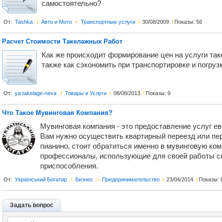
самостоятельно?
От:
Tashka
l
Авто и Мото
>
Транспортные услуги
l
30/08/2009
l
Показы: 56
Расчет Стоимости Такелажных Работ
Как же происходит формирование цен на услуги так
также как сэкономить при транспортировке и погруз
От:
ya.takelage-neva
l
Товары и Услуги
l
08/08/2013
l
Показы: 9
Что Такое Мувинговая Компания?
Мувинговая компания - это предоставление услуг ев
Вам нужно осуществить квартирный переезд или пе
пианино, стоит обратиться именно в мувинговую ко
профессионалы, использующие для своей работы 
приспособления.
От:
Український Богатир
l
Бизнес
>
Предпринимательство
l
23/04/2014
l
Показы: 
Задать вопрос