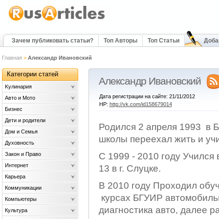
Зачем публиковать статьи?
Топ Авторы
Топ Статьи
Доба
Главная
>
Александр Ивановский
Категории статей
Александр Ивановский
Kулинария
Дата регистрации на сайте: 21/11/2012
Авто и Мото
HP:
http://vk.com/id158679014
Бизнес
Дети и родители
Родился 2 апреля 1993 в Б
Дом и Семья
школы переехал жить и учи
Духовность
Закон и Право
С 1999 - 2010 году Училс
Интернет
13 в г. Слуцке.
Карьера
В 2010 году Проходил обу
Коммуникации
курсах БГУИР автомобильн
Компьютеры
диагностика авто, далее р
Культура