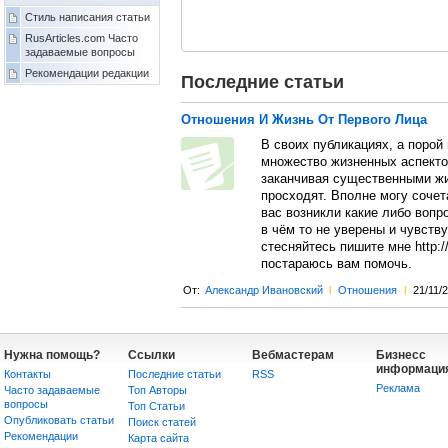
Стиль написания статьи
RusArticles.com Часто
задаваемые вопросы
Рекомендации редакции
Последние статьи
Отношения И Жизнь От Первого Лица
В своих публикациях, а порой
множество жизненных аспекто
заканчивая существенными жи
просходят. Вполне могу сочет
вас возникли какие либо вопр
в чём то не уверены и чувству
стесняйтесь пишите мне http:
постараюсь вам помочь.
От:
Александр Ивановский
l
Отношения
l
21/11/
Нужна помощь?
Ссылки
Вебмастерам
Бизнесс
информаци
Контакты
Последние статьи
RSS
Реклама
Часто задаваемые
Топ Авторы
вопросы
Топ Статьи
Опубликовать статьи
Поиск статей
Рекомендации
Карта сайта