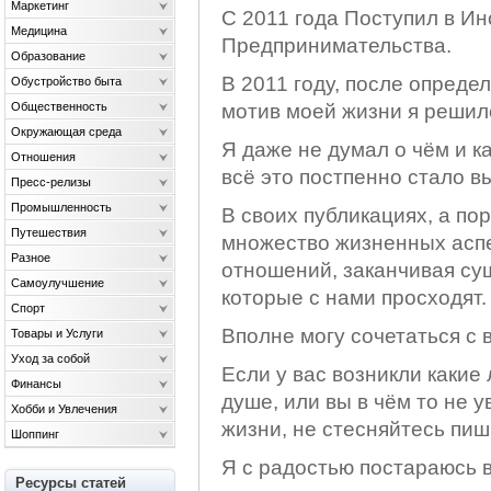
Маркетинг
С 2011 года Поступил в И
Медицина
Предпринимательства.
Образование
В 2011 году, после опреде
Обустройство быта
Общественность
мотив моей жизни я решилс
Окружающая среда
Я даже не думал о чём и ка
Отношения
всё это постпенно стало в
Пресс-релизы
Промышленность
В своих публикациях, а по
Путешествия
множество жизненных аспе
Разное
отношений, заканчивая с
Самоулучшение
которые с нами просходят.
Спорт
Вполне могу сочетаться с 
Товары и Услуги
Уход за собой
Если у вас возникли какие
Финансы
душе, или вы в чём то не 
Хобби и Увлечения
жизни, не стесняйтесь пиши
Шоппинг
Я с радостью постараюсь 
Ресурсы статей