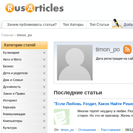
Зачем публиковать статьи?
Топ Авторы
Топ Статьи
Доба
Главная
>
timon_po
Категории статей
timon_po
Kулинария
Дата регистрации на сай
Авто и Мото
Бизнес
Дети и родители
Дом и Семья
Духовность
Последние статьи
Закон и Право
Интернет
"Если Любовь Уходит, Какое Найти Решен
Карьера
Многие терпят неудачу в любви. Ра
Коммуникации
сторон. Но это не приговор. Жизнь 
Компьютеры
Культура
От:
timon_po
l
Отношения
>
Расставания
l
08/1