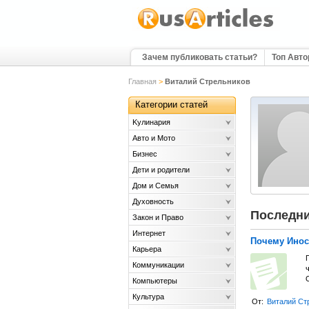
Зачем публиковать статьи?
Топ Авт
Главная
>
Виталий Стрельников
Категории статей
Kулинария
Авто и Мото
Бизнес
Дети и родители
Дом и Семья
Духовность
Последни
Закон и Право
Интернет
Почему Инос
Карьера
Коммуникации
О
Компьютеры
Культура
От:
Виталий Ст