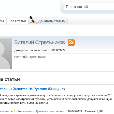
оры
Топ Статьи
Добавить статью
Виталий Стрельников
Дата регистрации на сайте: 08/06/2009
Виталий Стрельников
е статьи
транцы Женятся На Русских Женщинах
Почему иностранные мужчины ищут себе невест среди русских девушек и женщин? В
чем отличие иностранок от русских, украинских и всех славянских девушек и женщин.
б этом пойдет речь в данной статье.
рельников
l
Отношения
>
Дейтинг и знакомства
l
09/06/2009
l
Показы: 1,989