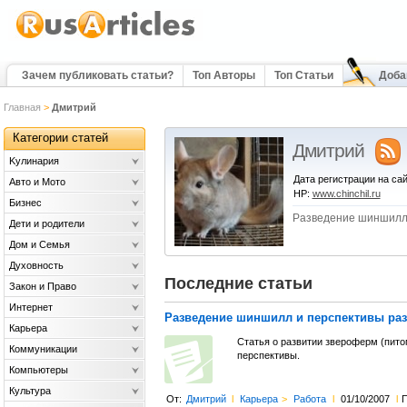
Зачем публиковать статьи?
Топ Авторы
Топ Статьи
Доба
Главная
>
Дмитрий
Категории статей
Дмитрий
Kулинария
Дата регистрации на сай
Авто и Мото
HP:
www.chinchil.ru
Бизнес
Разведение шиншил
Дети и родители
Дом и Семья
Духовность
Последние статьи
Закон и Право
Интернет
Разведение шиншилл и перспективы раз
Карьера
Статья о развитии звероферм (пито
Коммуникации
перспективы.
Компьютеры
Культура
От:
Дмитрий
l
Карьера
>
Работа
l
01/10/2007
l
П