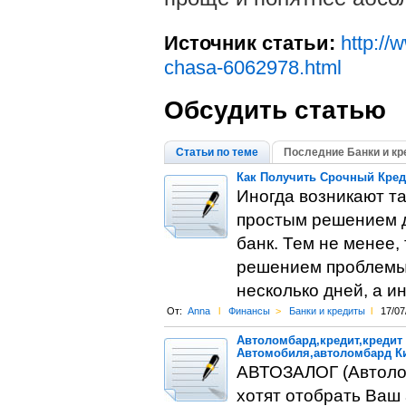
Источник статьи:
http://
chasa-6062978.html
Обсудить статью
Статьи по теме
Последние Банки и кр
Как Получить Срочный Кре
Иногда возникают та
простым решением д
банк. Тем не менее,
решением проблемы,
несколько дней, а и
От:
Anna
l
Финансы
>
Банки и кредиты
l
17/07
Автоломбард,кредит,кредит
Автомобиля,автоломбард Ки
АВТОЗАЛОГ (Автолом
хотят отобрать Ваш 