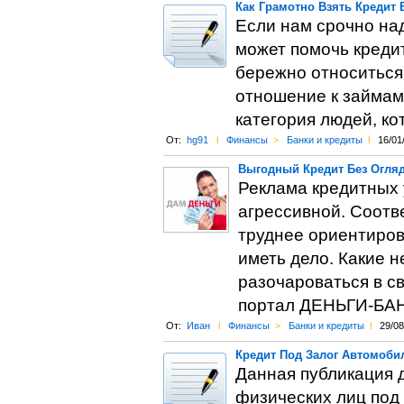
Как Грамотно Взять Кредит 
Если нам срочно над
может помочь кредит
бережно относиться 
отношение к займам 
категория людей, ко
От:
hg91
l
Финансы
>
Банки и кредиты
l
16/01
Выгодный Кредит Без Огляд
Реклама кредитных 
агрессивной. Соотв
труднее ориентирова
иметь дело. Какие 
разочароваться в с
портал ДЕНЬГИ-БА
От:
Иван
l
Финансы
>
Банки и кредиты
l
29/08
Кредит Под Залог Автомоби
Данная публикация 
физических лиц под