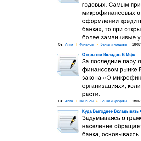
годовых. Самым при
микрофинансовых ор
оформлении кредита
банках, то при отк
более заманчивые у
От:
Anna
l
Финансы
>
Банки и кредиты
l
18/07
Открытие Вкладов В Мфо
За последние пару 
финансовом рынке Р
закона «О микрофин
организациях», кол
расти.
От:
Anna
l
Финансы
>
Банки и кредиты
l
18/07
Куда Выгоднее Вкладывать 
Задумываясь о грамо
население обращает
банка, основываясь 