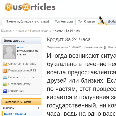
Зачем публиковать статьи?
Топ Авторы
Топ Статьи
Доба
Главная
>
Финансы
>
Банки и кредиты
>
Кредит За 24 Часа
Кредит За 24 Часа
Блок автора
Anna
Опубликованно: 18/07/2012 |Комментарии:
0
| Пока
опубликовал 35
Иногда возникают ситуа
статьи
буквально в течение не
Связаться с автором
всегда предоставляется
Подписаться на RSS
Распечатать статью
друзей или близких. Ес
Отправить другу
по частям, этот процес
Поделиться
касается и получения з
Категории статей
государственный, ни ко
Финансы
часа, ведь на одно рас
Банки и кредиты