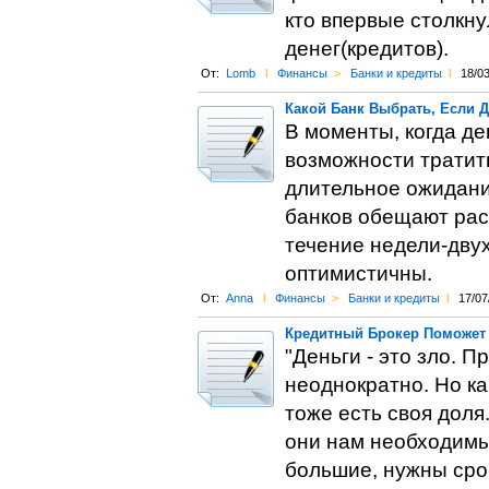
кто впервые столкн
денег(кредитов).
От:
Lomb
l
Финансы
>
Банки и кредиты
l
18/0
Какой Банк Выбрать, Если 
В моменты, когда де
возможности тратит
длительное ожидани
банков обещают расс
течение недели-дву
оптимистичны.
От:
Anna
l
Финансы
>
Банки и кредиты
l
17/07
Кредитный Брокер Поможет 
"Деньги - это зло. П
неоднократно. Но ка
тоже есть своя доля.
они нам необходимы 
большие, нужны сро