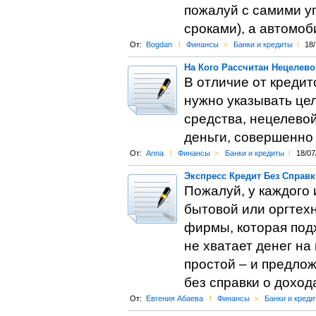
пожалуй с самими у
сроками), а автомоб
От:
Bogdan
l
Финансы
>
Банки и кредиты
l
18/
На Кого Рассчитан Нецелево
В отличие от кредит
нужно указывать цел
средства, нецелевой
деньги, совершенно 
От:
Anna
l
Финансы
>
Банки и кредиты
l
18/07
Экспресс Кредит Без Справк
Пожалуй, у каждого 
бытовой или оргтех
фирмы, которая под
не хватает денег на
простой – и предлож
без справки о доход
От:
Евгения Абаева
l
Финансы
>
Банки и креди