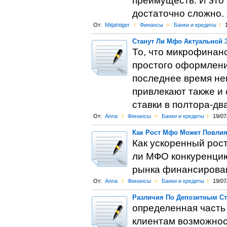
преимуществ. И это 
достаточно сложно.
От:
Mitjahtiger
l
Финансы
>
Банки и кредиты
l
Станут Ли Мфо Актуальной 
То, что микрофинан
простого оформления
последнее время не
привлекают также и 
ставки в полтора-д
От:
Anna
l
Финансы
>
Банки и кредиты
l
19/07
Как Рост Мфо Может Повлия
Как ускоренный рос
ли МФО конкуренцию
рынка финансирова
От:
Anna
l
Финансы
>
Банки и кредиты
l
19/07
Различия По Депозитным Ст
определенная часть
клиентам возможнос