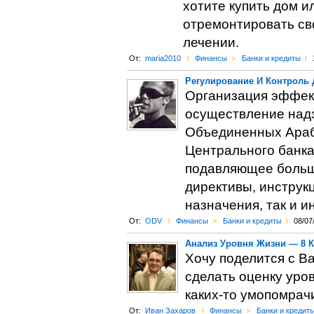
хотите купить дом и
отремонтировать св
лечении.
От:
maria2010
l
Финансы
>
Банки и кредиты
l
Регулирование И Контроль
Организация эффект
осуществление надз
Объединенных Арабс
Центрального банка 
подавляющее больш
директивы, инструк
назначения, так и 
От:
ODV
l
Финансы
>
Банки и кредиты
l
08/07
Анализ Уровня Жизни — 8 
Хочу поделится с В
сделать оценку уро
каких-то умопомрач
От:
Иван Захаров
l
Финансы
>
Банки и кредит