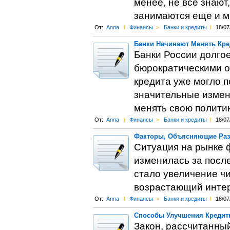
менее, не все знают
занимаются еще и м
От:
Anna
l
Финансы
>
Банки и кредиты
l
18/07
Банки Начинают Менять Кре
Банки России долго
бюрократическими о
кредита уже могло п
значительные измен
менять свою полити
От:
Anna
l
Финансы
>
Банки и кредиты
l
18/07
Факторы, Объясняющие Ра
Ситуация на рынке 
изменилась за посл
стало увеличение ч
возрастающий интер
От:
Anna
l
Финансы
>
Банки и кредиты
l
18/07
Способы Улучшения Кредит
Закон, рассчитанны