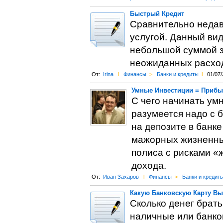
Быстрый Кредит
Сравнительно недав
услугой. Данный вид
небольшой суммой з
неожиданных расхо
От:
Irina
l
Финансы
>
Банки и кредиты
l
01/07/
Умные Инвестиции = Прибы
С чего начинать ум
разумеется надо с 
на депозите в банке
мажорных жизненных
полиса с рисками «
дохода.
От:
Иван Захаров
l
Финансы
>
Банки и кредит
Какую Банковскую Карту Вы
Сколько денег брать
наличные или банко