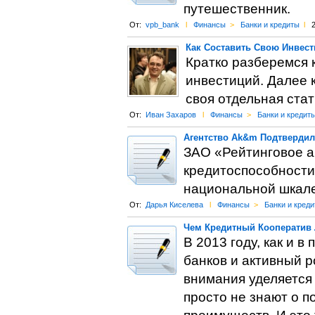
путешественник.
От:
vpb_bank
l
Финансы
>
Банки и кредиты
l
2
Как Составить Свою Инвест
Кратко разберемся 
инвестиций. Далее 
своя отдельная стат
От:
Иван Захаров
l
Финансы
>
Банки и кредит
Агентство Ak&m Подтвердил
ЗАО «Рейтинговое а
кредитоспособност
национальной шкале
От:
Дарья Киселева
l
Финансы
>
Банки и кред
Чем Кредитный Кооператив 
В 2013 году, как и 
банков и активный р
внимания уделяется
просто не знают о 