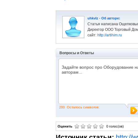
uhkvlz
-
Об авторе:
Статья написана Ощепковы
Директор ООО Торговый Дом
сайт:
http://artihim.ru
Вопросы и Ответы
200
Осталось символов:
Оценить
0 голос(ов)
Источник статьи:
http://