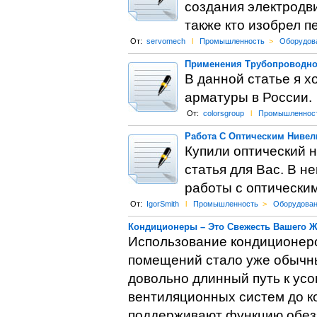
создания электродви
также кто изобрел п
От:
servomech
l
Промышленность
>
Оборудов
Применения Трубопроводно
В данной статье я х
арматуры в России.
От:
colorsgroup
l
Промышленнос
Работа С Оптическим Ниве
Купили оптический н
статья для Вас. В н
работы с оптически
От:
IgorSmith
l
Промышленность
>
Оборудован
Кондиционеры – Это Свежесть Вашего 
Использование кондиционеро
помещений стало уже обычн
довольно длинный путь к ус
вентиляционных систем до к
поддерживают функцию обез