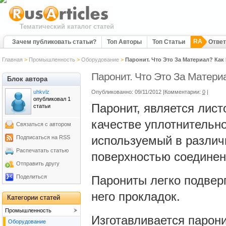
Тематический каталог статей
RA
Зачем публиковать статьи?
Топ Авторы
Топ Статьи
Отве
Главная
>
Промышленность
>
Оборудование
>
Паронит. Что Это За Материал? Как
Паронит. Что Это За Матери
Блок автора
uhkvlz
Опубликованно: 09/11/2012 |Комментарии:
0
|
опубликовал 1
Паронит, является лис
статьи
качестве уплотнительно
Связаться с автором
используемый в различн
Подписаться на RSS
Распечатать статью
поверхностью соединен
Отправить другу
Поделиться
Парониты легко подверг
него прокладок.
Категории статей
Промышленность
Изготавливается парон
Оборудование