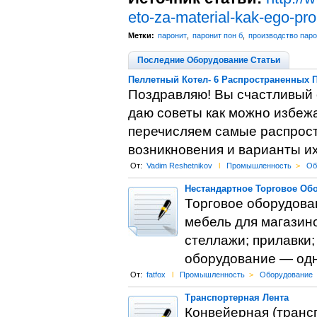
eto-za-material-kak-ego-pr
Метки:
паронит
,
паронит пон б
,
производство паро
Последние Оборудование Статьи
Пеллетный Котел- 6 Распространенных 
Поздравляю! Вы счастливый о
даю советы как можно избежа
перечисляем самые распрос
возникновения и варианты и
От:
Vadim Reshetnikov
l
Промышленность
>
Об
Нестандартное Торговое Обо
Торговое оборудова
мебель для магазин
стеллажи; прилавки;
оборудование — одн
От:
fatfox
l
Промышленность
>
Оборудование
Транспортерная Лента
Конвейерная (транс