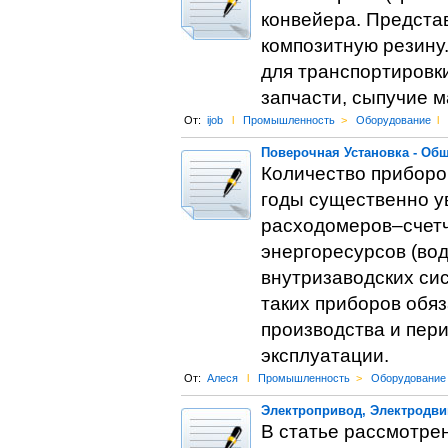
конвейера. Предста
композитную резину
для транспортировк
запчасти, сыпучие м
От:
ijob
l
Промышленность
>
Оборудование
l
Поверочная Установка - Об
Количество приборов
годы существенно у
расходомеров–счетч
энергоресурсов (вод
внутризаводских си
таких приборов обяз
производства и пери
эксплуатации.
От:
Алеся
l
Промышленность
>
Оборудование
Электропривод, Электродви
В статье рассмотре