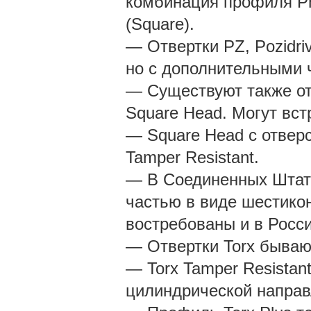
комбинация профиля Phi
(Square).
— Отвертки PZ, Pozidri
но с дополнительными 
— Существуют также отв
Square Head. Могут вст
— Square Head с отвер
Tamper Resistant.
— В Соединенных Штата
частью в виде шестикон
востребованы и в Росси
— Отвертки Torx бывают
— Torx Tamper Resistan
цилиндрической направ