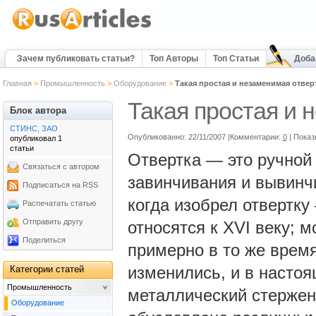
Зачем публиковать статьи?
Топ Авторы
Топ Статьи
Доба
Главная
>
Промышленность
>
Оборудование
>
Такая простая и незаменимая отвер
Такая простая и 
Блок автора
СТИНС, ЗАО
Опубликованно: 22/11/2007 |Комментарии:
0
| Показ
опубликовал 1
статьи
Отвертка — это ручной
Связаться с автором
завинчивания и вывинчи
Подписаться на RSS
когда изобрел отвертку
Распечатать статью
Отправить другу
относятся к XVI веку; 
Поделиться
примерно в то же время.
изменились, и в настоя
Категории статей
Промышленность
металлический стержень
Оборудование