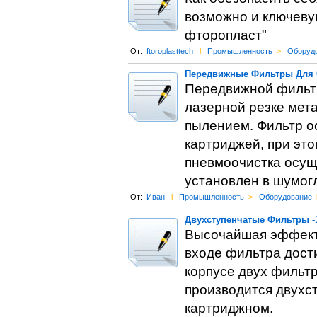
возможно и ключевую
фторопласт"
От:
ftoroplasttech
l
Промышленность
>
Оборуд
Передвижные Фильтры Для 
Передвижной фильтр
лазерной резке мета
пылением. Фильтр о
картриджей, при этом
пневмоочистка осущ
установлен в шумог
От:
Иван
l
Промышленность
>
Оборудование
Двухступенчатые Фильтры -
Высочайшая эффекти
входе фильтра дости
корпусе двух фильтр
производится двухст
картриджном.