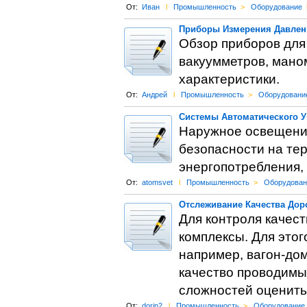
От:
Иван
l
Промышленность
>
Оборудование
Приборы Измерения Давлен
Обзор приборов для
вакуумметров, мано
характеристики.
От:
Андрей
l
Промышленность
>
Оборудовани
Системы Автоматического 
Наружное освещение
безопасности на те
энергопотребления,
От:
atomsvet
l
Промышленность
>
Оборудован
Отслеживание Качества Дор
Для контроля качес
комплексы. Для это
например, вагон-до
качество проводимы
сложностей оценить
От:
dorip2
l
Промышленность
>
Оборудование