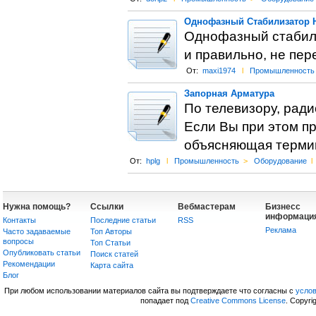
Однофазный Стабилизатор 
Однофазный стабили
и правильно, не пер
От:
maxi1974
l
Промышленность
Запорная Арматура
По телевизору, ради
Если Вы при этом пр
объясняющая термин
От:
hplg
l
Промышленность
>
Оборудование
l
Нужна помощь?
Ссылки
Вебмастерам
Бизнесс
информаци
Контакты
Последние статьи
RSS
Реклама
Часто задаваемые
Топ Авторы
вопросы
Топ Статьи
Опубликовать статьи
Поиск статей
Рекомендации
Карта сайта
Блог
При любом использовании материалов сайта вы подтверждаете что согласны с
усло
попадает под
Creative Commons License
. Copyri