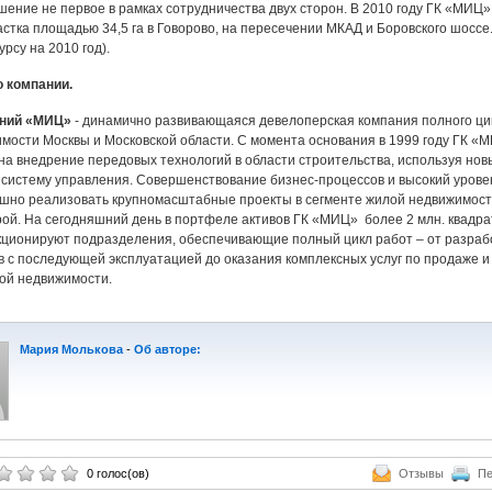
шение не первое в рамках сотрудничества двух сторон. В 2010 году ГК «МИЦ
астка площадью 34,5 га в Говорово, на пересечении МКАД и Боровского шоссе.
урсу на 2010 год).
 компании.
аний «МИЦ»
- динамично развивающаяся девелоперская компания полного цик
мости Москвы и Московской области. С момента основания в 1999 году ГК «
на внедрение передовых технологий в области строительства, используя но
систему управления. Совершенствование бизнес-процессов и высокий уров
шно реализовать крупномасштабные проекты в сегменте жилой недвижимости
ой. На сегодняшний день в портфеле активов ГК «МИЦ» более 2 млн. квадрат
ционируют подразделения, обеспечивающие полный цикл работ – от разработ
в с последующей эксплуатацией до оказания комплексных услуг по продаже и 
ой недвижимости.
Мария Молькова
-
Об авторе:
0 голос(ов)
Отзывы
Пе