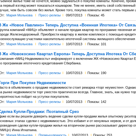
съемное жилье тоже не хочется, можно задуматься о покупке комнаты. Конечно, прож
на первый взгляд может показаться кошмаром. Тем не менее, иметь свой собственный у
лучше, чем быть совсем без жилья. Кроме того, покупка комнаты может стать первым 
От:
Мария Молькова
l
Пресс-релизы
l
09/07/2013
l
Показы: 45
В Жк «Новое Павлино» Теперь Доступна «Военная Ипотека» От Связ
Группа компаний «МИЦ» объявляет о начале продаж квартир по программе «военная ипо
городе Железнодорожный. Приобрести квартиру в жилом комплексе с помощью кредитн
военнослужащие-участники накопительно-ипотечной системы жилищного обеспечения
От:
Мария Молькова
l
Пресс-релизы
l
10/07/2013
l
Показы: 101
В Жк «Новокосино Квартал Европа» Теперь Доступна Ипотека От Сб
Компания «МИЦ-Недвижимость» информирует о включении ЖК «Новокосино Квартал Ев
по программам ипотечного кредитования Сбербанка.
От:
Мария Молькова
l
Пресс-релизы
l
10/07/2013
l
Показы: 190
Торги При Покупке Недвижимости
Часто в объявлениях о продаже недвижимости стоит ремарка «торг неуместен». Однак
а рынке недвижимости торг уместен практически всегда. Главное, знать, как нужно то
вероятностью пойдет на уступки покупателю.
От:
Мария Молькова
l
Пресс-релизы
l
10/07/2013
l
Показы: 142
Сделка Купли-Продажи: Поэтапный Срез
Даже если вы решили доверить ведение сделки купли-продажи жилья опытному риэлтор
основных этапах сделки с недвижимостью. Это избавит и от ненужных нервов, и от дол
проведения сделки купли-продажи жилья на вторичном рынке рассказывает директор 
«МИЦ») Инна Игнаткина.
От:
Мария Молькова
l
Промышленность
l
10/07/2013
l
Показы: 253