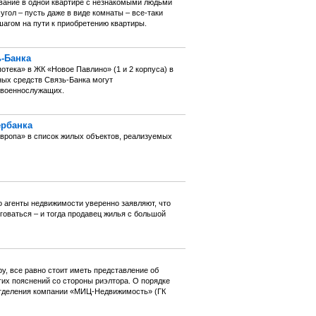
ивание в одной квартире с незнакомыми людьми
гол – пусть даже в виде комнаты – все-таки
шагом на пути к приобретению квартиры.
ь-Банка
тека» в ЖК «Новое Павлино» (1 и 2 корпуса) в
ых средств Связь-Банка могут
 военнослужащих.
ербанка
ропа» в список жилых объектов, реализуемых
о агенты недвижимости уверенно заявляют, что
рговаться – и тогда продавец жилья с большой
у, все равно стоит иметь представление об
гих пояснений со стороны риэлтора. О порядке
отделения компании «МИЦ-Недвижимость» (ГК