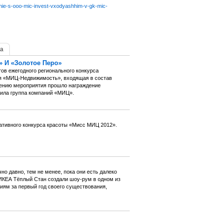
henie-s-ooo-mic-invest-vxodyashhim-v-gk-mic-
а
» И «Золотое Перо»
ов ежегодного регионального конкурса
я «МИЦ-Недвижимость», входящая в состав
шению мероприятия прошло награждение
пила группа компаний «МИЦ».
ативного конкурса красоты «Мисс МИЦ 2012».
о давно, тем не менее, пока они есть далеко
ИКЕА Тёплый Стан создали шоу-рум в одном из
иям за первый год своего существования,