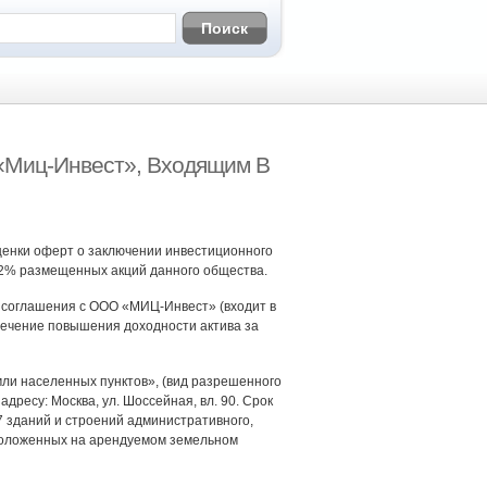
«Миц-Инвест», Входящим В
ценки оферт о заключении инвестиционного
52% размещенных акций данного общества.
 соглашения с ООО «МИЦ-Инвест» (входит в
ечение повышения доходности актива за
ли населенных пунктов», (вид разрешенного
дресу: Москва, ул. Шоссейная, вл. 90. Срок
7 зданий и строений административного,
сположенных на арендуемом земельном