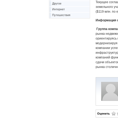
Текущее согла
Другое
земельного уч
Интернет
($119 млн. по к
Путешествия
Информация о
Группа комп
рынка недвижи
ориентируясь 
модернизируя 
компании успе
инфраструктур
компаний функ
сдачи объекто
рынка столичн
Оценить