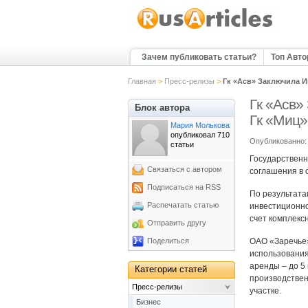
Зачем публиковать статьи?
Топ Авт
Главная
>
Пресс-релизы
>
Гк «Асв» Заключила 
Гк «Асв»
Блок автора
Гк «Миц»
Мария Молькова
опубликовал 710
Опубликованно: 
статьи
Государственн
Связаться с автором
соглашения в 
Подписаться на RSS
По результата
Распечатать статью
инвестиционно
счет комплекс
Отправить другу
Поделиться
ОАО «Заречье»
использования 
аренды – до 5
Категории статей
производствен
Пресс-релизы
участке.
Бизнес