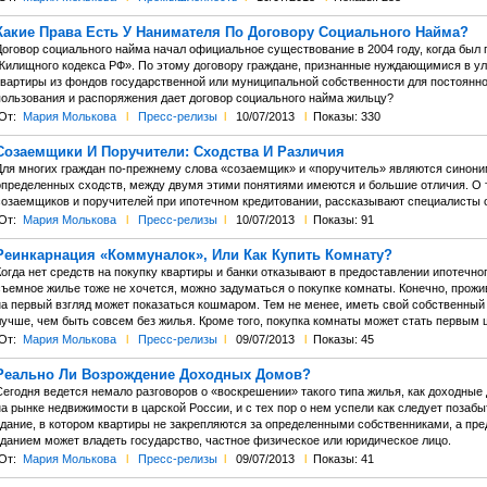
Какие Права Есть У Нанимателя По Договору Социального Найма?
Договор социального найма начал официальное существование в 2004 году, когда был 
Жилищного кодекса РФ». По этому договору граждане, признанные нуждающимися в у
квартиры из фондов государственной или муниципальной собственности для постоянног
пользования и распоряжения дает договор социального найма жильцу?
От:
Мария Молькова
l
Пресс-релизы
l
10/07/2013
l
Показы: 330
Созаемщики И Поручители: Сходства И Различия
Для многих граждан по-прежнему слова «созаемщик» и «поручитель» являются синоним
определенных сходств, между двумя этими понятиями имеются и большие отличия. О то
созаемщиков и поручителей при ипотечном кредитовании, рассказывают специалисты 
От:
Мария Молькова
l
Пресс-релизы
l
10/07/2013
l
Показы: 91
Реинкарнация «Коммуналок», Или Как Купить Комнату?
огда нет средств на покупку квартиры и банки отказывают в предоставлении ипотечног
съемное жилье тоже не хочется, можно задуматься о покупке комнаты. Конечно, прож
на первый взгляд может показаться кошмаром. Тем не менее, иметь свой собственный у
лучше, чем быть совсем без жилья. Кроме того, покупка комнаты может стать первым 
От:
Мария Молькова
l
Пресс-релизы
l
09/07/2013
l
Показы: 45
Реально Ли Возрождение Доходных Домов?
Сегодня ведется немало разговоров о «воскрешении» такого типа жилья, как доходные
на рынке недвижимости в царской России, и с тех пор о нем успели как следует позаб
здание, в котором квартиры не закрепляются за определенными собственниками, а пр
зданием может владеть государство, частное физическое или юридическое лицо.
От:
Мария Молькова
l
Пресс-релизы
l
09/07/2013
l
Показы: 41