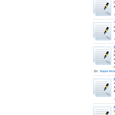
От:
Мария Мол