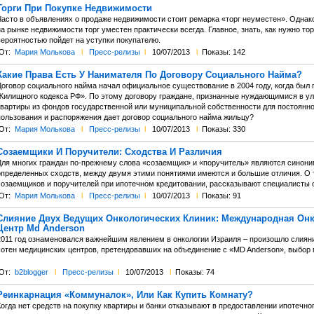
Торги При Покупке Недвижимости
Часто в объявлениях о продаже недвижимости стоит ремарка «торг неуместен». Однак
а рынке недвижимости торг уместен практически всегда. Главное, знать, как нужно то
вероятностью пойдет на уступки покупателю.
От:
Мария Молькова
l
Пресс-релизы
l
10/07/2013
l
Показы: 142
Какие Права Есть У Нанимателя По Договору Социального Найма?
Договор социального найма начал официальное существование в 2004 году, когда был 
Жилищного кодекса РФ». По этому договору граждане, признанные нуждающимися в у
квартиры из фондов государственной или муниципальной собственности для постоянног
пользования и распоряжения дает договор социального найма жильцу?
От:
Мария Молькова
l
Пресс-релизы
l
10/07/2013
l
Показы: 330
Созаемщики И Поручители: Сходства И Различия
Для многих граждан по-прежнему слова «созаемщик» и «поручитель» являются синоним
определенных сходств, между двумя этими понятиями имеются и большие отличия. О то
созаемщиков и поручителей при ипотечном кредитовании, рассказывают специалисты 
От:
Мария Молькова
l
Пресс-релизы
l
10/07/2013
l
Показы: 91
Слияние Двух Ведущих Онкологических Клиник: Международная Онк
Центр Md Anderson
2011 год ознаменовался важнейшим явлением в онкологии Израиля – произошло слияни
сотен медицинских центров, претендовавших на объединение с «MD Anderson», выбор 
От:
b2blogger
l
Пресс-релизы
l
10/07/2013
l
Показы: 74
Реинкарнация «Коммуналок», Или Как Купить Комнату?
огда нет средств на покупку квартиры и банки отказывают в предоставлении ипотечног