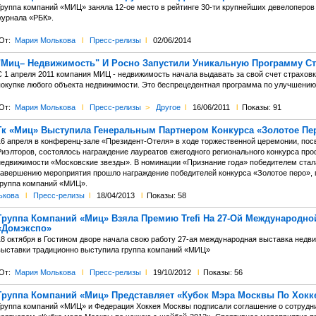
Группа компаний «МИЦ» заняла 12-ое место в рейтинге 30-ти крупнейших девелоперов
журнала «РБК».
От:
Мария Молькова
l
Пресс-релизы
l
02/06/2014
"Миц– Недвижимость" И Росно Запустили Уникальную Программу С
С 1 апреля 2011 компания МИЦ - недвижимость начала выдавать за свой счет страховку
покупке любого объекта недвижимости. Это беспрецедентная программа по улучшению
От:
Мария Молькова
l
Пресс-релизы
>
Другое
l
16/06/2011
l
Показы: 91
Гк «Миц» Выступила Генеральным Партнером Конкурса «Золотое Пе
16 апреля в конференц-зале «Президент-Отеля» в ходе торжественной церемонии, по
Риэлторов, состоялось награждение лауреатов ежегодного регионального конкурса пр
недвижимости «Московские звезды». В номинации «Признание года» победителем ста
завершению мероприятия прошло награждение победителей конкурса «Золотое перо», 
группа компаний «МИЦ».
ькова
l
Пресс-релизы
l
18/04/2013
l
Показы: 58
Группа Компаний «Миц» Взяла Премию Trefi На 27-Ой Международн
«Домэкспо»
18 октября в Гостином дворе начала свою работу 27-ая международная выставка нед
выставки традиционно выступила группа компаний «МИЦ»
От:
Мария Молькова
l
Пресс-релизы
l
19/10/2012
l
Показы: 56
Группа Компаний «Миц» Представляет «Кубок Мэра Москвы По Хокк
Группа компаний «МИЦ» и Федерация Хоккея Москвы подписали соглашение о сотрудн