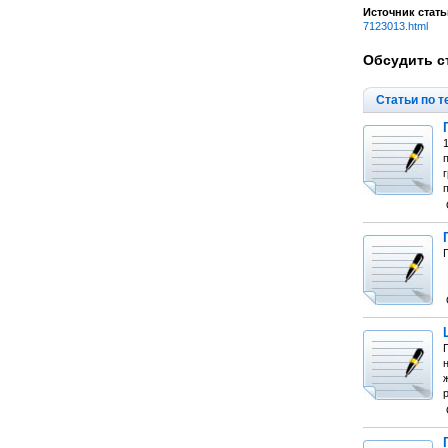
Источник стать
7123013.html
Обсудить с
Статьи по т