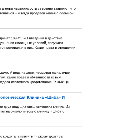
о агенты недвижимости уверенно заявляют, что
рговаться – и тогда продавец жилья с большой
принят 189-ФЗ «О введении в действие
лучшении жилищных условий, получают
о проживания в них. Какие права в отношении
ами. А ведь на деле, несмотря на наличие
м, какие права и обязанности есть у
отдела ипотечного кредитования ГК «МИЦ».
ологическая Клиника «Шиба» И
е двух ведущих онкологических клиник. Из
пал на онкологическую клинику «Шиба».
о кредита, а платить «чужому дяде» за