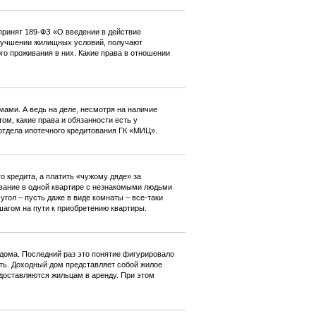
принят 189-ФЗ «О введении в действие
лучшении жилищных условий, получают
о проживания в них. Какие права в отношении
ами. А ведь на деле, несмотря на наличие
м, какие права и обязанности есть у
отдела ипотечного кредитования ГК «МИЦ».
о кредита, а платить «чужому дяде» за
ивание в одной квартире с незнакомыми людьми
гол – пусть даже в виде комнаты – все-таки
шагом на пути к приобретению квартиры.
 дома. Последний раз это понятие фигурировало
ыть. Доходный дом представляет собой жилое
едоставляются жильцам в аренду. При этом