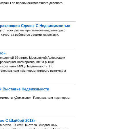
 страны по версии ежемесячного делового
трахования Сделок С Недвижимостью
 от всех рисков при заключении договора о
 качества работы со своими клиентами.
ро»
священной 19-летию Московской Ассоциации
офессионального признания на рынке
ла компания МИЦ-Недвижимость. По
генеральным партнером которого выступила
ой Выставке Недвижимости
вижимости «Домэкспо». Генеральным партнером
ею С Шайбой-2012»
ичестве. ГК «МИЦ» стала Генеральным