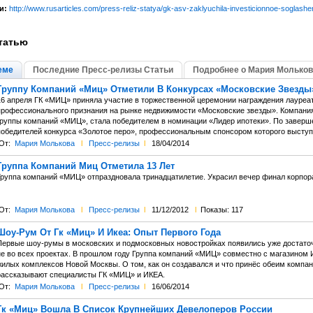
и:
http://www.rusarticles.com/press-reliz-statya/gk-asv-zaklyuchila-investicionnoe-soglas
татью
еме
Последние Пресс-релизы Статьи
Подробнее о Мария Мольков
Группу Компаний «Миц» Отметили В Конкурсах «Московские Звезды
16 апреля ГК «МИЦ» приняла участие в торжественной церемонии награждения лауреат
профессионального признания на рынке недвижимости «Московские звезды». Компани
группы компаний «МИЦ», стала победителем в номинации «Лидер ипотеки». По завер
победителей конкурса «Золотое перо», профессиональным спонсором которого высту
От:
Мария Молькова
l
Пресс-релизы
l
18/04/2014
Группа Компаний Миц Отметила 13 Лет
Группа компаний «МИЦ» отпраздновала тринадцатилетие. Украсил вечер финал корпор
От:
Мария Молькова
l
Пресс-релизы
l
11/12/2012
l
Показы: 117
Шоу-Рум От Гк «Миц» И Икеа: Опыт Первого Года
Первые шоу-румы в московских и подмосковных новостройках появились уже достаточн
не во всех проектах. В прошлом году Группа компаний «МИЦ» совместно с магазином 
жилых комплексов Новой Москвы. О том, как он создавался и что принёс обеим компан
рассказывают специалисты ГК «МИЦ» и ИКЕА.
От:
Мария Молькова
l
Пресс-релизы
l
16/06/2014
Гк «Миц» Вошла В Список Крупнейших Девелоперов России