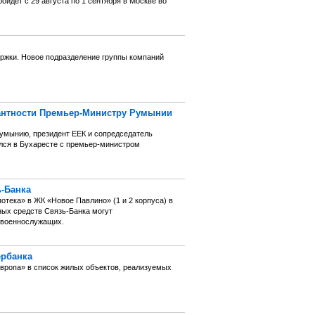
йдет с 29 августа по 1 сентября в Москве во
ержки. Новое подразделение группы компаний
рантности Премьер-Министру Румынии
 Румынию, президент ЕЕК и сопредседатель
ился в Бухаресте с премьер-министром
ь-Банка
тека» в ЖК «Новое Павлино» (1 и 2 корпуса) в
ых средств Связь-Банка могут
 военнослужащих.
ербанка
ропа» в список жилых объектов, реализуемых