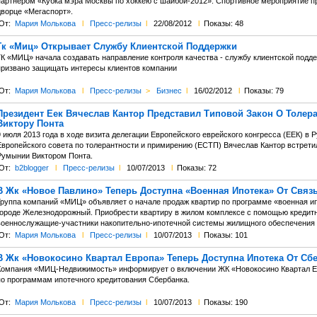
партнером «Кубка мэра Москвы по хоккею с шайбой-2012». Спортивное мероприятие про
дворце «Мегаспорт».
От:
Мария Молькова
l
Пресс-релизы
l
22/08/2012
l
Показы: 48
Гк «Миц» Открывает Службу Клиентской Поддержки
ГК «МИЦ» начала создавать направление контроля качества - службу клиентской подд
призвано защищать интересы клиентов компании
От:
Мария Молькова
l
Пресс-релизы
>
Бизнес
l
16/02/2012
l
Показы: 79
Президент Еек Вячеслав Кантор Представил Типовой Закон О Толе
Виктору Понта
 июля 2013 года в ходе визита делегации Европейского еврейского конгресса (ЕЕК) в
Европейского совета по толерантности и примирению (ЕСТП) Вячеслав Кантор встрет
Румынии Виктором Понта.
От:
b2blogger
l
Пресс-релизы
l
10/07/2013
l
Показы: 72
В Жк «Новое Павлино» Теперь Доступна «Военная Ипотека» От Связ
Группа компаний «МИЦ» объявляет о начале продаж квартир по программе «военная ипо
городе Железнодорожный. Приобрести квартиру в жилом комплексе с помощью кредитн
военнослужащие-участники накопительно-ипотечной системы жилищного обеспечения
От:
Мария Молькова
l
Пресс-релизы
l
10/07/2013
l
Показы: 101
В Жк «Новокосино Квартал Европа» Теперь Доступна Ипотека От Сб
Компания «МИЦ-Недвижимость» информирует о включении ЖК «Новокосино Квартал Ев
по программам ипотечного кредитования Сбербанка.
От:
Мария Молькова
l
Пресс-релизы
l
10/07/2013
l
Показы: 190