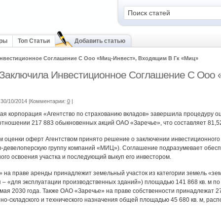
оры
Топ Статьи
Добавить статью
Инвестиционное Соглашение С Ооо «Миц-Инвест», Входящим В Гк «Миц»
 Заключила Инвестиционное Соглашение С Ооо 
30/10/2014 |Комментарии:
0
|
ая корпорация «Агентство по страхованию вкладов» завершила процедуру о
отношении 217 883 обыкновенных акций ОАО «Заречье», что составляет 81,
м оценки оферт Агентством принято решение о заключении инвестиционного
-девелоперскую группу компаний «МИЦ»). Соглашение подразумевает обесп
ного освоения участка и последующий выкуп его инвестором.
 на праве аренды принадлежит земельный участок из категории земель «зем
– «для эксплуатации производственных зданий») площадью 141 868 кв. м по а
 мая 2030 года. Также ОАО «Заречье» на праве собственности принадлежат 2
но-складского и технического назначения общей площадью 45 680 кв. м, ра