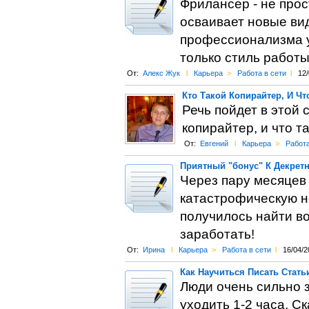
Фрилансер - не прос
осваивает новые вид
профессионализма у
только стиль работы
От:
Алекс Жук
l
Карьера
>
Работа в сети
l
12/
Кто Такой Копирайтер, И Чт
Речь пойдет в этой 
копирайтер, и что т
От:
Евгений
l
Карьера
>
Работа
Приятный "бонус" К Декрет
Через пару месяцев
катастрофическую не
получилось найти в
заработать!
От:
Ирина
l
Карьера
>
Работа в сети
l
16/04/2
Как Научиться Писать Стат
Люди очень сильно 
уходить 1-2 часа. С