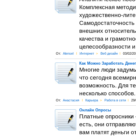
Комплексная методик
художественно-лите
Самодостаточность 
внешних относитель
качества и грамотн
целесообразности и
От:
Alensel
l
Интернет
>
Веб дизайн
l
03/02/20
Как Можно Заработать Денег
Многие люди задумыв
что сегодня всемир
возможность. Для те
несколько способов.
От:
Анастасия
l
Карьера
>
Работа в сети
l
29/
Онлайн Опросы
Платные опросники —
есть, они отправляю
вам платят деньги о