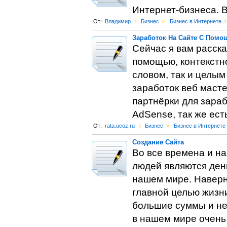
Интернет-бизнеса. 
От:
Владимир
l
Бизнес
>
Бизнес в Интернете
l
Заработок На Сайте С Помо
Сейчас я вам расска
помощью, контекстн
словом, так и целы
заработок веб маст
партнёрки для зараб
AdSense, так же ест
От:
rata.ucoz.ru
l
Бизнес
>
Бизнес в Интернете
Создание Сайта
Во все времена и н
людей являются день
нашем мире. Наверн
главной целью жизни
большие суммы и не
в нашем мире очень 