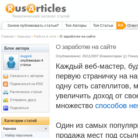
Тематический каталог статей
RA
Зачем публиковать статьи?
Топ Авторы
Топ Статьи
Отве
Главная
>
Карьера
>
Работа в сети
>
О заработке на сайте
О заработке на сайте
Блок автора
Андрей
Опубликованно: 26/11/2007 |Комментарии:
0
| Показ
опубликовал 4
Каждый веб-мастер, бу
статьи
первую страничку на на
Связаться с автором
одну сеть сателлитов, 
Подписаться на RSS
Распечатать статью
увеличить доход от сво
Отправить другу
множество
способов не
Поделиться
Категории статей
Один из самых популярн
Карьера
продажа мест под ссыл
Набор персонала