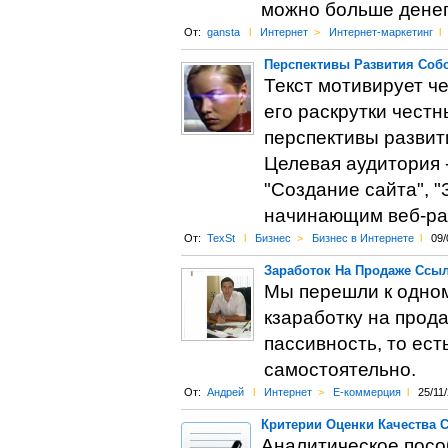
можно больше денег
От:
gansta
l
Интернет
>
Интернет-маркетинг
l
Перспективы Развития Собс
Текст мотивирует ч
его раскрутки чест
перспективы развити
Целевая аудитория 
"Создание сайта", "
начинающим веб-ра
От:
TexSt
l
Бизнес
>
Бизнес в Интернете
l
09/
Заработок На Продаже Ссы
Мы перешли к одном
кзаработку на прода
пассивность, то ест
самостоятельно.
От:
Андрей
l
Интернет
>
Е-коммерция
l
25/11
Критерии Оценки Качества С
Аналитическое посо