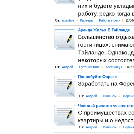
них и будете уклады
работу, редко когда
От:
attentive
l
Карьера
>
Работа в сети
l
11/04
Аренда Жилья В Тайланде
Большинство отдыха
гостиницах, снимаю
Тайланде. Однако, д
некоторых состояте
От:
Андрей
l
Путешествия
>
Гостиницы
l
07/0
Попробуйте Форекс
Заработать на Форек
От:
Андрей
l
Финансы
>
Форекс
Частный риэлтор vs агентс
О преимуществах со
квартиры и о недос
От:
Андрей
l
Финансы
>
Недви