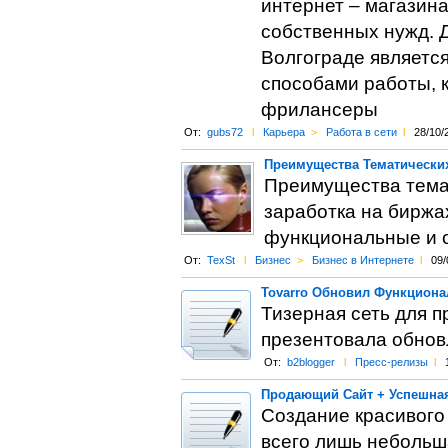
интернет – магазина
собственных нужд. 
Волгограде являетс
способами работы, 
фрилансеры
От:
gubs72
l
Карьера
>
Работа в сети
l
28/10/
Преимущества Тематических
Преимущества темат
заработка на биржа
функциональные и 
От:
TexSt
l
Бизнес
>
Бизнес в Интернете
l
09/
Tovarro Обновил Функциона
Тизерная сеть для п
презентовала обнов
От:
b2blogger
l
Пресс-релизы
l
Продающий Сайт + Успешная 
Создание красивого
всего лишь небольша