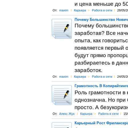
и цена меньше до 50
От:
maxim
l
Карьера
>
Работа в сети
l
28/05/2
Почему Большинство Новичк
Почему большинство 
заработав? Все начи
опыта, как говорить
появляется первый 
будут прямо пропор
разбираетесь в дан
заработок.
От:
maxim
l
Карьера
>
Работа в сети
l
24/05/2
Грамотность В Копирайтинг
Роль грамотности в 
однозначна. Но при 
просто. А безукориз
От:
Алекс Жук
l
Карьера
>
Работа в сети
l
15/
Карьерный Рост Фрилансер