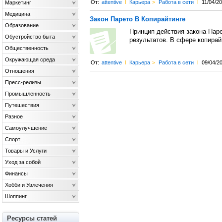
От:
attentive
l
Карьера
>
Работа в сети
l
11/04/2
Маркетинг
Медицина
Закон Парето В Копирайтинге
Образование
Принцип действия закона Паре
Обустройство быта
результатов. В сфере копирайт
Общественность
Окружающая среда
От:
attentive
l
Карьера
>
Работа в сети
l
09/04/2
Отношения
Пресс-релизы
Промышленность
Путешествия
Разное
Самоулучшение
Спорт
Товары и Услуги
Уход за собой
Финансы
Хобби и Увлечения
Шоппинг
Ресурсы статей