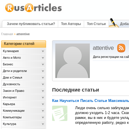
Зачем публиковать статьи?
Топ Авторы
Топ Статьи
Доба
Главная
>
attentive
Категории статей
attentive
Kулинария
Дата регистрации на сай
Авто и Мото
Бизнес
Дети и родители
Дом и Семья
Духовность
Последние статьи
Закон и Право
Интернет
Как Научиться Писать Статьи Максимал
Карьера
Люди очень сильно заблуждаю
Коммуникации
должно уходить 1-2 часа. Ска
Компьютеры
рамки, вы в них и будете укл
определенную работу, редко к
Культура