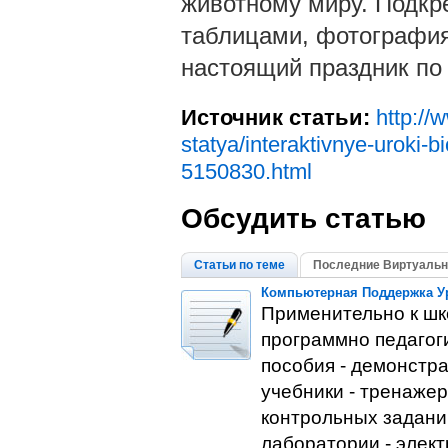
животному миру. Подкр
таблицами, фотография
настоящий праздник по 
Источник статьи:
http://
statya/interaktivnye-uroki-bi
5150830.html
Обсудить статью
Статьи по теме
Последние Виртуальн
Компьютерная Поддержка У
Применительно к шк
программно педагоги
пособия - демонстр
учебники - тренаже
контрольных задани
лаборатории - элек