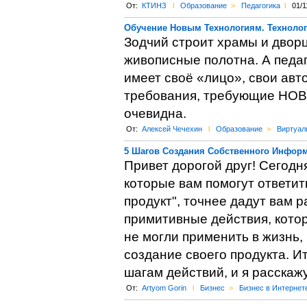
От:
КТИНЗ
l
Образование
>
Педагогика
l
01/1
Обучение Новым Технологиям. Технолог
Зодчий строит храмы и дворц
живописные полотна. А педаг
имеет своё «лицо», свои авт
требования, требующие НОВ
очевидна.
От:
Алексей Чечехин
l
Образование
>
Виртуал
5 Шагов Создания Собственного Инфор
Привет дорогой друг! Сегодн
которые вам помогут ответи
продукт", точнее дадут вам 
примитивные действия, котор
не могли применить в жизнь, 
создание своего продукта. И
шагам действий, и я расскажу
От:
Artyom Gorin
l
Бизнес
>
Бизнес в Интернет