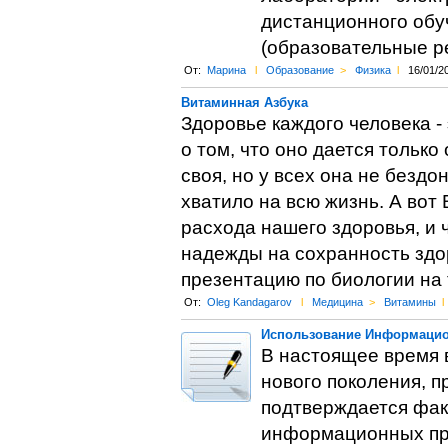
дистанционного обу
(образовательные ре
От:
Марина
l
Образование
>
Физика
l
16/01/2
Витаминная Азбука
Здоровье каждого человека -
о том, что оно дается только
своя, но у всех она не бездо
хватило на всю жизнь. А вот
расхода нашего здоровья, и 
надежды на сохранность здор
презентацию по биологии на 
От:
Oleg Kandagarov
l
Медицина
>
Витамины
l
Использование Информацио
В настоящее время 
нового поколения, 
подтверждается фак
информационных пр