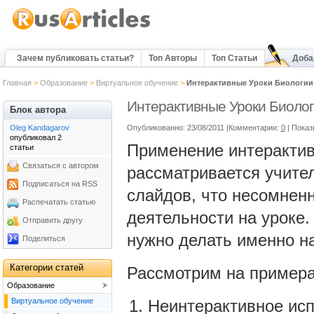
Зачем публиковать статьи?
Топ Авторы
Топ Статьи
Доба
Главная
>
Образование
>
Виртуальное обучение
>
Интерактивные Уроки Биологии
Интерактивные Уроки Биоло
Блок автора
Oleg Kandagarov
Опубликованно: 23/08/2011 |Комментарии:
0
| Показ
опубликовал 2
Применение интерактив
статьи
Связаться с автором
рассматривается учите
Подписаться на RSS
слайдов, что несомнен
Распечатать статью
деятельности на уроке.
Отправить другу
нужно делать именно на
Поделиться
Категории статей
Рассмотрим на примера
Образование
Виртуальное обучение
Неинтерактивное исп