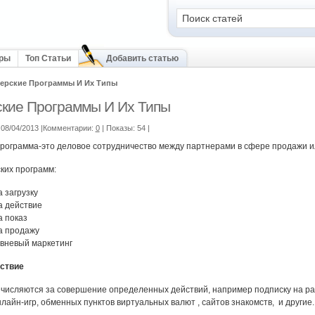
оры
Топ Статьи
Добавить статью
ерские Программы И Их Типы
кие Программы И Их Типы
08/04/2013 |Комментарии:
0
| Показы: 54
|
рограмма-это деловое сотрудничество между партнерами в сфере продажи ил
ких программ:
 загрузку
а действие
а показ
а продажу
вневый маркетинг
йствие
числяются за совершение определенных действий, например подписку на расс
айн-игр, обменных пунктов виртуальных валют , сайтов знакомств, и другие.