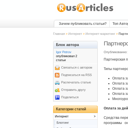
Зачем публиковать статьи?
Топ Авт
Главная
>
Интернет
>
Интернет-маркетинг
>
Партн
Партнерс
Блок автора
Igor Petrov
Опубликованно: 
опубликовал 2
Партнерская п
статьи
Связаться с автором
Типы партнерс
Подписаться на RSS
Оплата за
Распечатать статью
Оплата з
Оплата з
Отправить другу
Оплата з
Поделиться
Многоуро
Оплата за де
Категории статей
Интернет
Средства пере
Блоггинг
программы онл