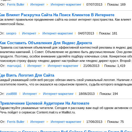
От:
Ferris Buller
l
Интернет
>
Интернет-маркетинг
l
07/07/2013
l
Показы: 169
Как Влияет Раскрутка Сайта На Поиск Клиентов В Интернете
Как влияет правильное продвижение сайта на охват интернет пространства. Как влияе
лиентской базы.
От:
seopro
l
Интернет
>
Интернет-маркетинг
l
04/07/2013
l
Показы: 181
Как Составить Объявления Для Яндекс Директа
Правила составления объявлений для эффективной контекстной рекламы в яндекс дир
аналитика кампаний. 1 Совет. Объявление не должно быть двусмысленным. Оно должн
продукте. Поэтому, особое внимание уделяйте подбору ключевых слов. Конкретное об
поисковую строку фразу «яндекс директ настройка» или «яндекс директ курс». Второй за
От:
marrusja1
l
Интернет
>
Интернет-маркетинг
l
21/06/2013
l
Показы: 1,419
Где Взять Логотип Для Сайта
Каждый уважающий себя веб-ресурс обязан иметь свой уникальный логотип. Наличие ло
осетителю понять, что он оказался на серьезном проекте, судьба которого владельца
От:
zod888
l
Интернет
>
Интернет-маркетинг
l
18/06/2013
l
Показы: 194
Привлечение Целевой Аудитории На Автомате
Здравствуйте уважаемые читатели. Сегодня я расскажу вам ещё об одном активном сп
Речь пойдет о сервисах Content.mail.ru и Maillist.ru.
От:
Ferris Buller
l
Интернет
>
Интернет-маркетинг
l
17/06/2013
l
Показы: 75