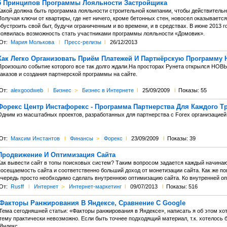
5 Принципов Программы Лояльности Застройщика
Какой должна быть программа лояльности строительной компании, чтобы действитель
олучая ключи от квартиры, где нет ничего, кроме бетонных стен, новосел оказывается
обустроить свой быт, будучи ограниченным и во времени, и в средствах. В июне 2013 
появилась возможность стать участниками программы лояльности «Домовик».
От:
Мария Молькова
l
Пресс-релизы
l
26/12/2013
Как Легко Организовать Приём Платежей И Партнёрскую Программу 
Произошло событие которого все так долго ждали.На просторах Рунета открылся НОВЫ
заказов и создания партнерской программы на сайте.
От:
alexgoodweb
l
Бизнес
>
Бизнес в Интернете
l
25/09/2009
l
Показы: 55
Форекс Центр Инстафорекс - Программа Партнерства Для Каждого Т
Одним из масштабных проектов, разработанных для партнерства с Forex организацией И
От:
Максим Инстантов
l
Финансы
>
Форекс
l
23/09/2009
l
Показы: 39
Продвижение И Оптимизация Сайта
Как вывести сайт в топы поисковых систем? Таким вопросом задается каждый начинаю
посещаемость сайта и соответственно больший доход от монетизации сайта. Как же по
очередь просто необходимо сделать внутреннюю оптимизацию сайта. Ко внутренней о
От:
Rusff
l
Интернет
>
Интернет-маркетинг
l
09/07/2013
l
Показы: 516
Факторы Ранжирования В Яндексе, Сравнение С Google
Тема сегодняшней статьи: «Факторы ранжирования в Яндексе», написать я об этом хоте
тему практически невозможно. Если быть точнее подходящий материал, т.к. хотелось б
Яндекс.