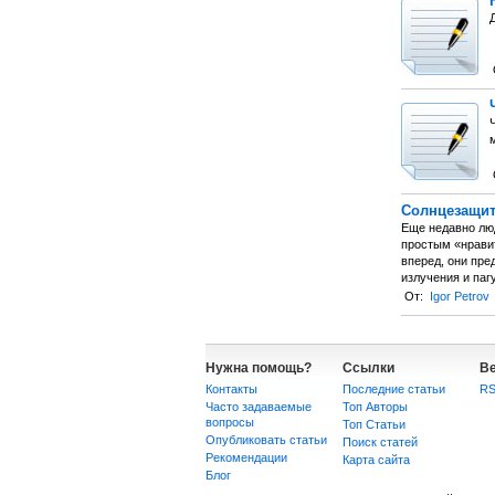
Солнцезащит
Еще недавно люд
простым «нравит
вперед, они пре
излучения и паг
От:
Igor Petrov
Нужна помощь?
Ссылки
В
Контакты
Последние статьи
R
Часто задаваемые
Топ Авторы
вопросы
Топ Статьи
Опубликовать статьи
Поиск статей
Рекомендации
Карта сайта
Блог