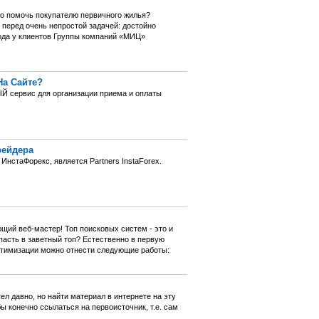
но помочь покупателю первичного жилья?
 перед очень непростой задачей: достойно
года у клиентов Группы компаний «МИЦ»
На Сайте?
Й сервис для организации приема и оплаты
рейдера
нстаФорекс, является Partners InstaForex.
щий веб-мастер! Топ поисковых систем - это и
пасть в заветный топ? Естественно в первую
птимизации можно отнести следующие работы:
л давно, но найти материал в интернете на эту
ы конечно ссылаться на первоисточник, т.е. сам