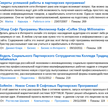
Секреты успешной работы в партнерских программах!
 каждого пользователя сети Интернет рано или поздно возникает вопрос: Как можно з
онлайнового бизнеса ищут для себя возможность получения какого-нибудь простого за
со своим информационным товаром, а зарабатывать хочется всем. Одна из таких возмо
программах. Они не требуют капиталовложений, времени на подготовку собственного ин
От:
Marina
l
Карьера
>
Работа в сети
l
23/07/2007
l
Показы: 269
Обзор Софт Программы Миллионер Кафе «Coffee Shop Millionaire»
Делать деньги в Интернете онлайн это вопрос нахождения аудитории кто может либо р
напрямую от них. В любом случае вам нужно что-то интересное и информативное с це
сайта. Содержание сайта это значит для вас все! Автор софт программы миллионер кафе
Тристер рассказывает нам как учиться и зарабатывать в Интернете.
От:
Даниил Кларк
l
Бизнес
>
Бизнес в Интернете
l
09/10/2011
l
Показы: 108
Модель Социального Партнерского Сотрудничества Колледж Традиц
Забайкалья
Задачи перехода российской экономики к инновационному социально-ориентированном
качества профессиональной подготовки квалифицированных рабочих кадров и специа
обеспечить качественно новую структуру выпускаемых системой профессионального о
сотрудничество, рассматриваемое в качестве организационной формы взаимодействия
Образование
>
Педагогика
l
01/11/2012
l
Показы: 219
Softmlm - Новое Слово В Софтовых Партнерских Программах!
В этой заметке я хочу рассказать Вам о сетевом проекте, запуск которого произошел б
многоуровневой маркетинговой системе SOFTMLM. Проект решил объединить всех кли
смелая идея. Изюминкой проекта является товар - в данном случае это лицензии на п
От:
Ростислав Шалаев
l
Компьютеры
>
Программы
l
29/11/2008
l
Показы: 119
l