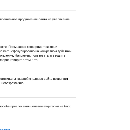
т правильное продвижение сайта на увеличение
екте. Повышение конверсии текстов и
о быть сфокусировано на конкретном действии,
ъявление. Например, пользователь вводит в
прос говорит о том, что ...
готипа на главной странице сайта позволяет
м небезразлична.
особе привлечения целевой аудитории на блог.