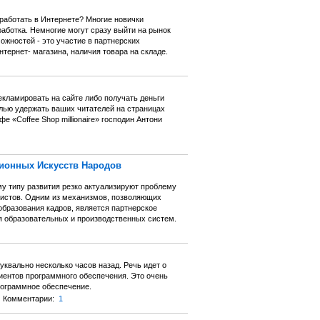
аработать в Интернете? Многие новички
работка. Немногие могут сразу выйти на рынок
жностей - это участие в партнерских
тернет- магазина, наличия товара на складе.
екламировать на сайте либо получать деньги
лью удержать ваших читателей на страницах
 «Coffee Shop millionaire» господин Антони
ионных Искусств Народов
у типу развития резко актуализируют проблему
листов. Одним из механизмов, позволяющих
бразования кадров, является партнерское
 образовательных и производственных систем.
уквально несколько часов назад. Речь идет о
ентов программного обеспечения. Это очень
рограммное обеспечение.
Комментарии:
1