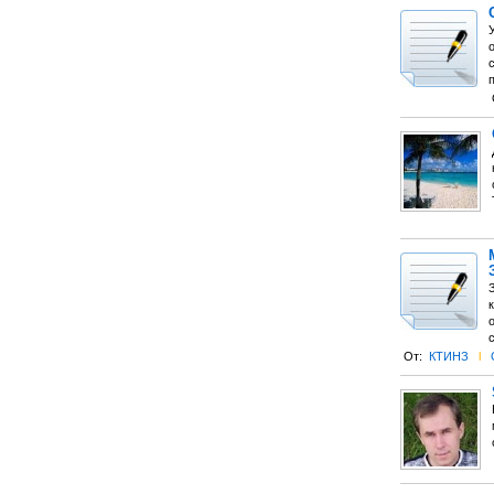
У
От:
КТИНЗ
l