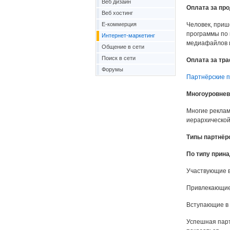
Веб дизайн
Оплата за пр
Веб хостинг
Е-коммерция
Человек, приш
программы по п
Интернет-маркетинг
медиафайлов и
Общение в сети
Поиск в сети
Оплата за тр
Форумы
Партнёрские 
Многоуровнев
Многие реклам
иерархической
Типы партнёр
По типу прин
Участвующие 
Привлекающие 
Вступающие в 
Успешная парт