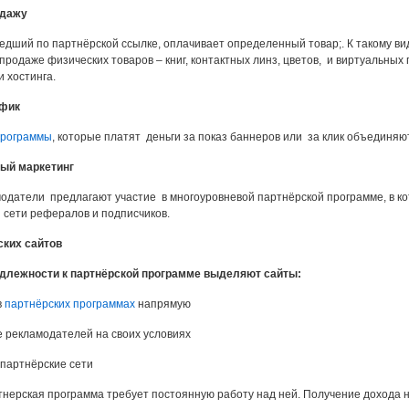
одажу
едший по партнёрской ссылке, оплачивает определенный товар;. К такому в
родаже физических товаров – книг, контактных линз, цветов, и виртуальных п
 хостинга.
афик
программы
, которые платят деньги за показ баннеров или за клик объединяют
ый маркетинг
одатели предлагают участие в многоуровневой партнёрской программе, в к
 сети рефералов и подписчиков.
ских сайтов
адлежности к партнёрской программе выделяют сайты:
в
партнёрских программах
напрямую
рекламодателей на своих условиях
партнёрские сети
нерская программа требует постоянную работу над ней. Получение дохода 