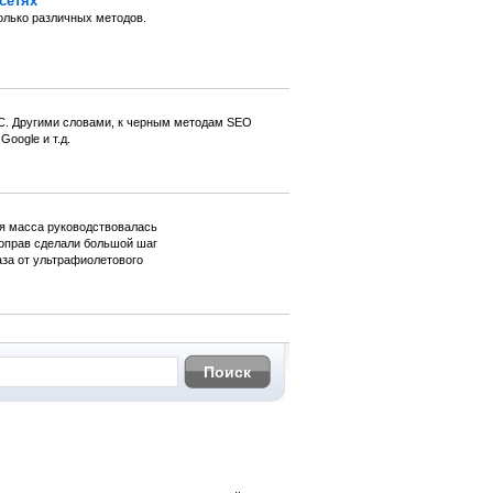
сетях
олько различных методов.
С. Другими словами, к черным методам SEO
oogle и т.д.
ая масса руководствовалась
 оправ сделали большой шаг
аза от ультрафиолетового