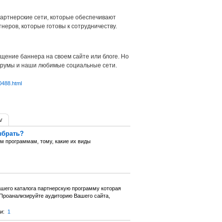
партнерские сети, которые обеспечивают
неров, которые готовы к сотрудничеству.
щение баннера на своем сайте или блоге. Но
орумы и наши любимые социальные сети.
0488.html
v
ыбрать?
м программам, тому, какие их виды
нашего каталога партнерскую программу которая
 Проанализируйте аудиторию Вашего сайта,
и:
1