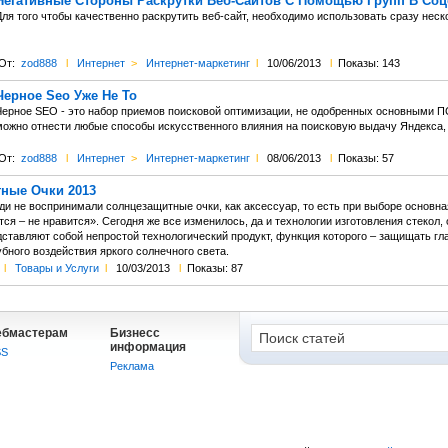
Негативные Стороны Раскрутки Веб-Сайтов С Помощью Групп В Соц
Для того чтобы качественно раскрутить веб-сайт, необходимо использовать сразу неск
От:
zod888
l
Интернет
>
Интернет-маркетинг
l
10/06/2013
l
Показы: 143
Черное Seo Уже Не То
Черное SEO - это набор приемов поисковой оптимизации, не одобренных основными П
можно отнести любые способы искусственного влияния на поисковую выдачу Яндекса, G
От:
zod888
l
Интернет
>
Интернет-маркетинг
l
08/06/2013
l
Показы: 57
ные Очки 2013
и не воспринимали солнцезащитные очки, как аксессуар, то есть при выборе основн
ся – не нравится». Сегодня же все изменилось, да и технологии изготовления стекол,
дставляют собой непростой технологический продукт, функция которого – защищать гл
убного воздействия яркого солнечного света.
l
Товары и Услуги
l
10/03/2013
l
Показы: 87
ебмастерам
Бизнесс
информация
SS
Реклама