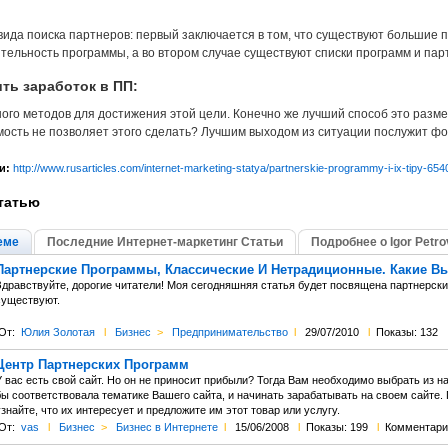
вида поиска партнеров: первый заключается в том, что существуют большие 
тельность программы, а во втором случае существуют списки программ и парт
ть заработок в ПП:
ого методов для достижения этой цели. Конечно же лучший способ это разме
ость не позволяет этого сделать? Лучшим выходом из ситуации послужит ф
и:
http://www.rusarticles.com/internet-marketing-statya/partnerskie-programmy-i-ix-tipy-654
татью
еме
Последние Интернет-маркетинг Статьи
Подробнее о Igor Petro
Партнерские Программы, Классические И Нетрадиционные. Какие В
Здравствуйте, дорогие читатели! Моя сегодняшняя статья будет посвящена партнерски
существуют.
От:
Юлия Золотая
l
Бизнес
>
Предпринимательство
l
29/07/2010
l
Показы: 132
Центр Партнерских Программ
У вас есть свой сайт. Но он не приносит прибыли? Тогда Вам необходимо выбрать из 
бы соответствовала тематике Вашего сайта, и начинать зарабатывать на своем сайте.
знайте, что их интересует и предложите им этот товар или услугу.
От:
vas
l
Бизнес
>
Бизнес в Интернете
l
15/06/2008
l
Показы: 199
l
Комментари