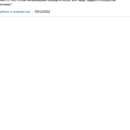
вместо того чтобы непримиримо морщить носы, все чаще задаются вопросом
почему"...
ейтинг и знакомства
l
03/12/2011