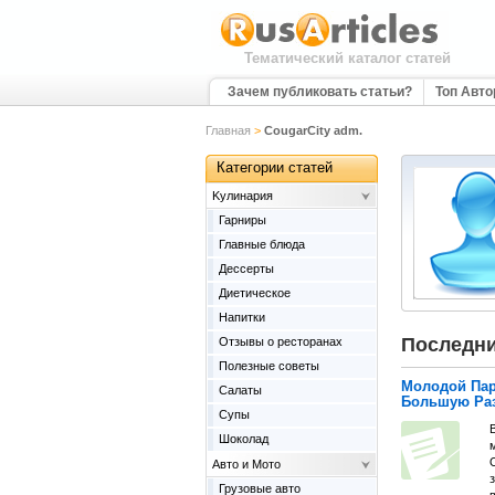
Тематический каталог статей
Зачем публиковать статьи?
Топ Авт
Главная
>
CougarCity adm.
Категории статей
Kулинария
Гарниры
Главные блюда
Дессерты
Диетическое
Напитки
Последни
Отзывы о ресторанах
Полезные советы
Молодой Пар
Салаты
Большую Раз
Супы
Шоколад
м
Авто и Мото
Грузовые авто