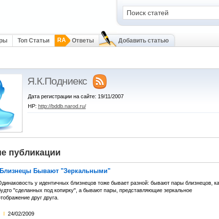
RA
оры
Топ Статьи
Ответы
Добавить статью
Я.К.Подниекс
Дата регистрации на сайте: 19/11/2007
HP:
http://bddb.narod.ru/
е публикации
 Близнецы Бывают "Зеркальными"
Одинаковость у идентичных близнецов тоже бывает разной: бывают пары близнецов, ка
будто "сделанных под копирку", а бывают пары, представляющие зеркальное
тображение друг друга.
l
24/02/2009