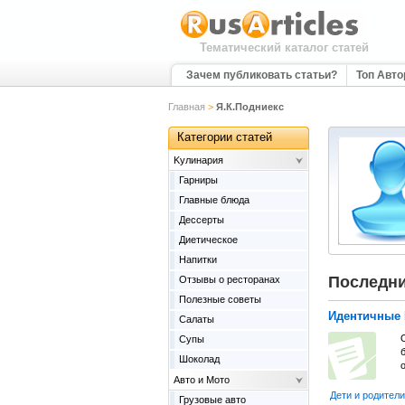
Тематический каталог статей
Зачем публиковать статьи?
Топ Авт
Главная
>
Я.К.Подниекс
Категории статей
Kулинария
Гарниры
Главные блюда
Дессерты
Диетическое
Напитки
Последни
Отзывы о ресторанах
Полезные советы
Идентичные
Салаты
Супы
Шоколад
о
Авто и Мото
Дети и родители
Грузовые авто