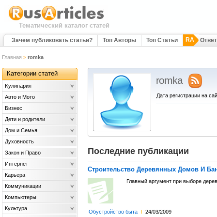
Тематический каталог статей
RA
Зачем публиковать статьи?
Топ Авторы
Топ Статьи
Отве
Главная
>
romka
Категории статей
romka
Kулинария
Дата регистрации на сай
Авто и Мото
Бизнес
Дети и родители
Дом и Семья
Духовность
Последние публикации
Закон и Право
Интернет
Строительство Деревянных Домов И Ба
Карьера
Главный аргумент при выборе дерев
Коммуникации
Компьютеры
Культура
Обустройство быта
l
24/03/2009