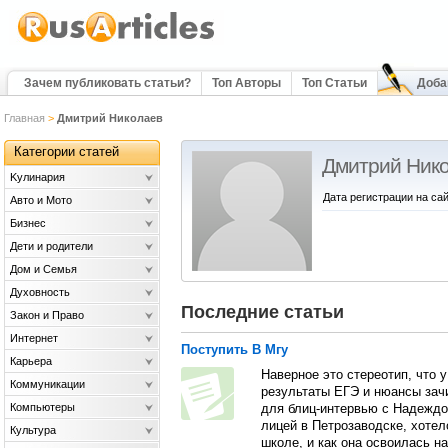
Зачем публиковать статьи?
Топ Авторы
Топ Статьи
Доба
Главная
>
Дмитрий Николаев
Категории статей
Дмитрий Ник
Kулинария
Дата регистрации на сай
Авто и Мото
Бизнес
Дети и родители
Дом и Семья
Духовность
Последние статьи
Закон и Право
Интернет
Поступить В Мгу
Карьера
Наверное это стереотип, что 
Коммуникации
результаты ЕГЭ и нюансы зачи
Компьютеры
для блиц-интервью с Надеждо
лицей в Петрозаводске, хотел
Культура
школе, и как она освоилась н