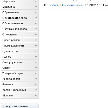
Маркетинг
От:
любовь
l
Общественность
l
11/12/2012
l
Пок
Медицина
Образование
Обустройство быта
Общественность
Окружающая среда
Отношения
Пресс-релизы
Промышленность
Путешествия
Разное
Самоулучшение
Спорт
Товары и Услуги
Уход за собой
Финансы
Хобби и Увлечения
Шоппинг
Ресурсы статей