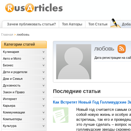
Зачем публиковать статьи?
Топ Авторы
Топ Статьи
Доба
Главная
>
любовь
Категории статей
любовь
Kулинария
Дата регистрации на сай
Авто и Мото
Бизнес
Дети и родители
Дом и Семья
Духовность
Последние статьи
Закон и Право
Интернет
Как Встретят Новый Год Голливудские 
Карьера
Новый год считается самым с
Коммуникации
собой новую жизнь и особую 
Компьютеры
встретишь, так его и проведеш
это лучше сделать – вопрос н
Культура
голливудские звезды скромно