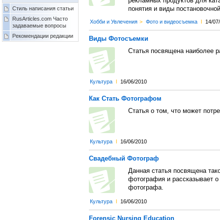
рекламных продуктов для кат
Стиль написания статьи
понятия и виды постановочно
RusArticles.com Часто
Хобби и Увлечения
>
Фото и видеосъемка
l
14/07
задаваемые вопросы
Рекомендации редакции
Виды Фотосъемки
Статья посвящена наиболее 
Культура
l
16/06/2010
Как Стать Фотографом
Статья о том, что может пот
Культура
l
16/06/2010
Свадебный Фотограф
Данная статья посвящена так
фотография и рассказывает о
фотографа.
Культура
l
16/06/2010
Forensic Nursing Education