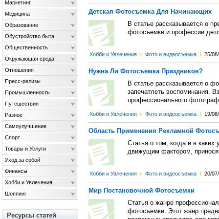
Маркетинг
Детская Фотосъемка Для Начинающих
Медицина
В статье рассказывается о пр
Образование
фотосъемки и профессии детс
Обустройство быта
Общественность
Хобби и Увлечения
>
Фото и видеосъемка
l
25/08
Окружающая среда
Отношения
Нужна Ли Фотосъемка Праздников?
Пресс-релизы
В статье рассказывается о фо
запечатлеть воспоминания. В
Промышленность
профессионального фотограф
Путешествия
Хобби и Увлечения
>
Фото и видеосъемка
l
19/08
Разное
Самоулучшение
Область Применения Рекламной Фотос
Спорт
Статья о том, когда и в каки
Товары и Услуги
движущим фактором, принося
Уход за собой
Финансы
Хобби и Увлечения
>
Фото и видеосъемка
l
20/07
Хобби и Увлечения
Мир Постановочной Фотосъемки
Шоппинг
Статья о жанре профессионал
фотосъемке. Этот жанр предна
Ресурсы статей