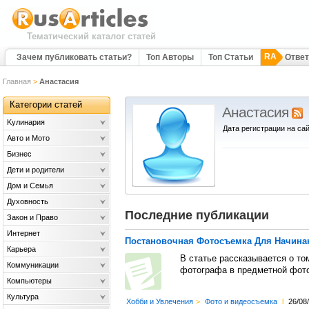
Тематический каталог статей
RA
Зачем публиковать статьи?
Топ Авторы
Топ Статьи
Отве
Главная
>
Анастасия
Категории статей
Анастасия
Kулинария
Дата регистрации на сай
Авто и Мото
Бизнес
Дети и родители
Дом и Семья
Духовность
Последние публикации
Закон и Право
Интернет
Постановочная Фотосъемка Для Начин
Карьера
В статье рассказывается о то
Коммуникации
фотографа в предметной фот
Компьютеры
Культура
Хобби и Увлечения
>
Фото и видеосъемка
l
26/08