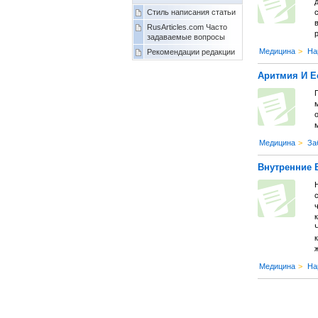
Стиль написания статьи
RusArticles.com Часто
р
задаваемые вопросы
Медицина
>
На
Рекомендации редакции
Аритмия И Е
м
о
Медицина
>
За
Внутренние 
ч
к
ж
Медицина
>
На