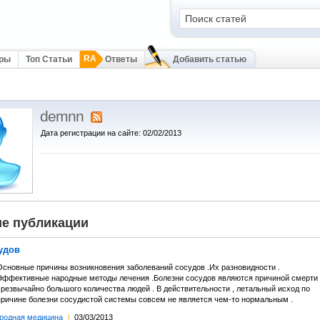
RA
оры
Топ Статьи
Ответы
Добавить статью
demnn
Дата регистрации на сайте: 02/02/2013
е публикации
удов
Основные причины возникновения заболеваний сосудов .Их разновидности .
Эффективные народные методы лечения .Болезни сосудов являются причиной смерти
чрезвычайно большого количества людей . В действительности , летальный исход по
причине болезни сосудистой системы совсем не является чем-то нормальным .
родная медицина
l
03/03/2013