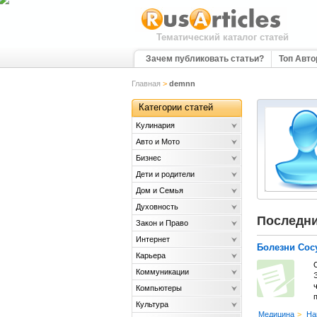
Тематический каталог статей
Зачем публиковать статьи?
Топ Авт
Главная
>
demnn
Категории статей
Kулинария
Авто и Мото
Бизнес
Дети и родители
Дом и Семья
Духовность
Последни
Закон и Право
Интернет
Болезни Сос
Карьера
Коммуникации
Компьютеры
Культура
Медицина
>
На