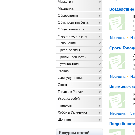
Маркетинг
Медицина
Воздействие
Образование
Обустройство быта
Общественность
Окружающая среда
Медицина
>
На
Отношения
Сроки Голод
Пресс-релизы
Промышленность
Путешествия
Разное
Медицина
>
На
Самоулучшение
Спорт
Ишемическая
Товары и Услуги
К
Уход за собой
Финансы
Хобби и Увлечения
Медицина
>
За
Шоппинг
Подробности
Ресурсы статей