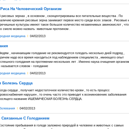
 Риса На Человеческий Организм
В рисовых зернах , в основном , сконцентрированы все питательные вещества . По
наличию кремния рисовые зерна занимают первое место среди всех злаков . Рисовые 
гречишные культуры имеют такое большое количество незаменимых аминокислот , что
их смело можно назвать -животным протеином .
родная медицина
l
04/02/2013
ания
Людям , начинающим голодание не рекомендуется голодать несколько дней подряд ,
причем надо все время находиться под наблюдением специалиста , имеющего опыт
успешного голодания на протяжении нескольких лет . Именно наука очищения организ
и называется словом - голодание
родная медицина
l
04/02/2013
 Болезнь Сердца
огда сердце , получает недостаточное количество крови , то есть процесс
кровоснабжения нарушен , то очень часто это приводит к возникновению заболевания
носящего название ИШЕМИЧЕСКАЯ БОЛЕЗНЬ СЕРДЦА.
болевания
l
04/02/2013
 Связанные С Голоданием
Состояние пребывания в голоде заложено природой в человеке и животных с самых