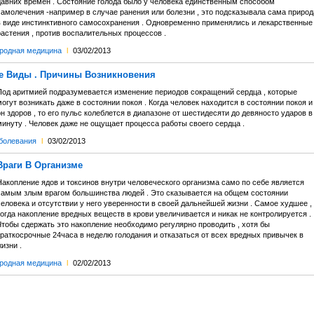
давних времен . Состояние голода было у человека единственным способом
самолечения -например в случае ранения или болезни , это подсказывала сама природ
в виде инстинктивного самосохранения . Одновременно применялись и лекарственные
астения , против воспалительных процессов .
родная медицина
l
03/02/2013
е Виды . Причины Возникновения
Под аритмией подразумевается изменение периодов сокращений сердца , которые
огут возникать даже в состоянии покоя . Когда человек находится в состоянии покоя и
н здоров , то его пульс колеблется в диапазоне от шестидесяти до девяносто ударов в
минуту . Человек даже не ощущает процесса работы своего сердца .
болевания
l
03/02/2013
Враги В Организме
Накопление ядов и токсинов внутри человеческого организма само по себе является
самым злым врагом большинства людей . Это сказывается на общем состоянии
еловека и отсутствии у него уверенности в своей дальнейшей жизни . Самое худшее ,
огда накопление вредных веществ в крови увеличивается и никак не контролируется .
Чтобы сдержать это накопление необходимо регулярно проводить , хотя бы
краткосрочные 24часа в неделю голодания и отказаться от всех вредных привычек в
изни .
родная медицина
l
02/02/2013