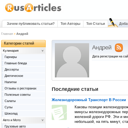
Зачем публиковать статьи?
Топ Авторы
Топ Статьи
Доба
Главная
>
Андрей
Категории статей
Андрей
Kулинария
Дата регистрации на сай
Гарниры
Главные блюда
Дессерты
Диетическое
Напитки
Последние статьи
Отзывы о ресторанах
Полезные советы
Железнодорожный Транспорт В России
Салаты
Каковы позиции железнодорож
Супы
минусы железнодорожных пере
Шоколад
железной дороги РФ. Эти и мн
Авто и Мото
небольшой, на пять минут, ста
Грузовые авто