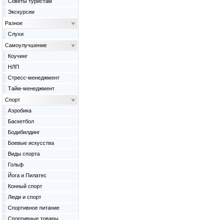
Советы туристам
Экскурсии
Разное
Слухи
Самоулучшение
Коучинг
НЛП
Стресс-менеджмент
Тайм-менеджмент
Спорт
Аэробика
Баскетбол
Бодибилдинг
Боевые искусства
Виды спорта
Гольф
Йога и Пилатес
Конный спорт
Люди и спорт
Спортивное питание
Спортивные товары