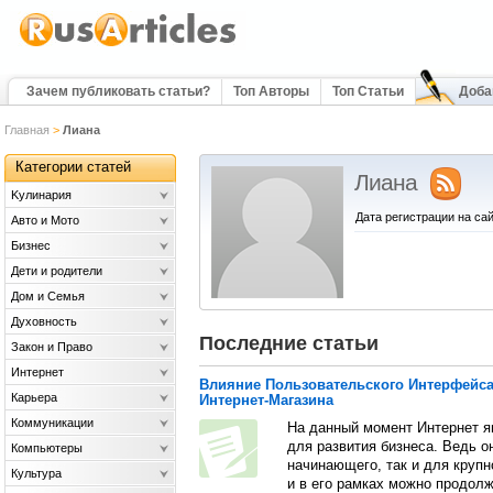
Зачем публиковать статьи?
Топ Авторы
Топ Статьи
Доба
Главная
>
Лиана
Категории статей
Лиана
Kулинария
Дата регистрации на сай
Авто и Мото
Бизнес
Дети и родители
Дом и Семья
Духовность
Последние статьи
Закон и Право
Интернет
Влияние Пользовательского Интерфейса
Карьера
Интернет-Магазина
Коммуникации
На данный момент Интернет 
для развития бизнеса. Ведь о
Компьютеры
начинающего, так и для крупн
Культура
и в его рамках можно продол