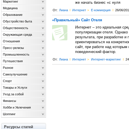
Маркетинг
же начать бизнес «с нуля
Медицина
От:
Лиана
l
Интернет
>
Е-коммерция
l
26/06/20
Образование
«Правильный» Сайт Отеля
Обустройство быта
Интернет – это идеальная сре
Общественность
популяризации отеля. Однако
Окружающая среда
результата, при разработке и
Отношения
ориентироваться на конкретно
сайт, при работе над которым
Пресс-релизы
поведенческий фактор.
Промышленность
От:
Лиана
l
Интернет
>
Интернет-маркетинг
l
24
Путешествия
Разное
Самоулучшение
Спорт
Товары и Услуги
Уход за собой
Финансы
Хобби и Увлечения
Шоппинг
Ресурсы статей