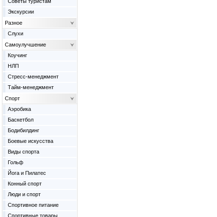
Советы туристам
Экскурсии
Разное
Слухи
Самоулучшение
Коучинг
НЛП
Стресс-менеджмент
Тайм-менеджмент
Спорт
Аэробика
Баскетбол
Бодибилдинг
Боевые искусства
Виды спорта
Гольф
Йога и Пилатес
Конный спорт
Люди и спорт
Спортивное питание
Спортивные товары