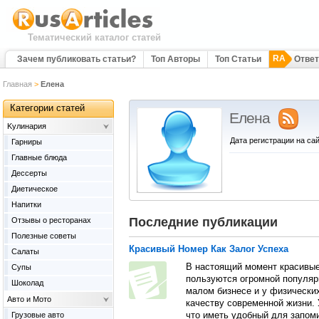
Тематический каталог статей
RA
Зачем публиковать статьи?
Топ Авторы
Топ Статьи
Отве
Главная
>
Елена
Категории статей
Елена
Kулинария
Дата регистрации на сай
Гарниры
Главные блюда
Дессерты
Диетическое
Напитки
Последние публикации
Отзывы о ресторанах
Полезные советы
Красивый Номер Как Залог Успеха
Салаты
В настоящий момент красивые
Супы
пользуются огромной популярн
Шоколад
малом бизнесе и у физических
Авто и Мото
качеству современной жизни.
Грузовые авто
что иметь удобный для запоми