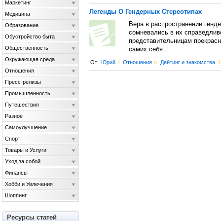
Маркетинг
Легенды О Гендерных Стереотипах
Медицина
Вера в распространении генде
Образование
сомневались в их справедлив
Обустройство быта
представительницам прекрасно
Общественность
самих себя.
Окружающая среда
От:
Юрий
l
Отношения
>
Дейтинг и знакомства
l
Отношения
Пресс-релизы
Промышленность
Путешествия
Разное
Самоулучшение
Спорт
Товары и Услуги
Уход за собой
Финансы
Хобби и Увлечения
Шоппинг
Ресурсы статей