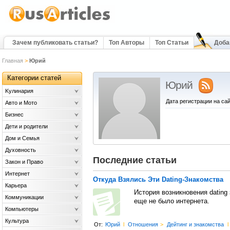
Зачем публиковать статьи?
Топ Авторы
Топ Статьи
Доба
Главная
>
Юрий
Категории статей
Юрий
Kулинария
Дата регистрации на сай
Авто и Мото
Бизнес
Дети и родители
Дом и Семья
Духовность
Последние статьи
Закон и Право
Интернет
Откуда Взялись Эти Dating-Знакомства
Карьера
История возникновения dating 
Коммуникации
еще не было интернета.
Компьютеры
Культура
От:
Юрий
l
Отношения
>
Дейтинг и знакомства
l